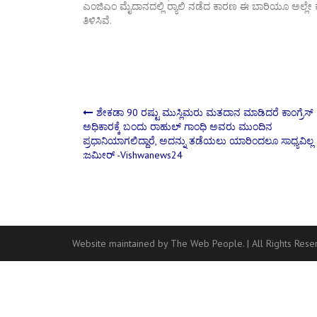
ಎಂಜಿಎಂ ಮೈದಾನದಲ್ಲಿ ರ‍್ಯಾಲಿ ನಡೆದ ಕಾರಣ ಈ ಬಾರಿಯೂ ಅಲ್ಲೇ 
ತಿಳಿಸಿವೆ.
Post
ಶೇಕಡಾ 90 ರಷ್ಟು ಮುಸ್ಲಿಮರು ಮತದಾನ ಮಾಡಿದರೆ ಕಾಂಗ್ರೆಸ್‌
ಅಧಿಕಾರಕ್ಕೆ ಬಂದು ರಾಹುಲ್‌ ಗಾಂಧಿ ಅವರು ಮುಂದಿನ
ಪ್ರಧಾನಿಯಾಗಲಿದ್ದಾರೆ, ಅದನ್ನು ತಡೆಯಲು ಯಾರಿಂದಲೂ ಸಾಧ್ಯವಿಲ್ಲ
navigation
:ಜಮೀರ್ -Vishwanews24
Website maintained by The Web People.
|
All Rights Res