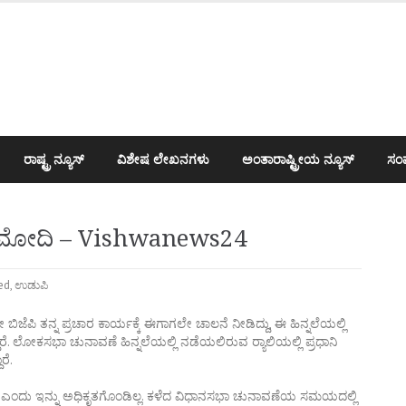
ರಾಷ್ಟ್ರ ನ್ಯೂಸ್
ವಿಶೇಷ ಲೇಖನಗಳು
ಅಂತಾರಾಷ್ಟ್ರೀಯ ನ್ಯೂಸ್
ಸಂಪ
ಿ ಮೋದಿ – Vishwanews24
ed
,
ಉಡುಪಿ
ೆಪಿ ತನ್ನ ಪ್ರಚಾರ ಕಾರ್ಯಕ್ಕೆ ಈಗಾಗಲೇ ಚಾಲನೆ ನೀಡಿದ್ದು, ಈ ಹಿನ್ನಲೆಯಲ್ಲಿ
ೆ. ಲೋಕಸಭಾ ಚುನಾವಣೆ ಹಿನ್ನಲೆಯಲ್ಲಿ ನಡೆಯಲಿರುವ ರ‍್ಯಾಲಿಯಲ್ಲಿ ಪ್ರಧಾನಿ
ರೆ.
ೆ ಎಂದು ಇನ್ನು ಅಧಿಕೃತಗೊಂಡಿಲ್ಲ. ಕಳೆದ ವಿಧಾನಸಭಾ ಚುನಾವಣೆಯ ಸಮಯದಲ್ಲಿ