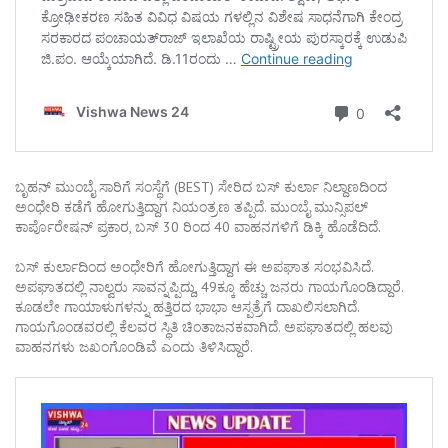
ಬೃಹನ್ ಮುಂಬೈ ಸಾರಿಗೆ ಸಂಸ್ಥೆಗೆ (BEST) ಸೇರಿದ ಬಸ್ ಕುರ್ಲಾ ನಿಲ್ದಾಣದಿಂದ
ಅಂಧೇರಿ ಕಡೆಗೆ ಹೋಗುತ್ತಿದ್ದಾಗ ನಿಯಂತ್ರಣ ತಪ್ಪಿದೆ. ಮುಂಬೈ ಮುನ್ಸಿಪಲ್
ಕಾರ್ಪೊರೇಷನ್ ಪ್ರಕಾರ, ಬಸ್ 30 ರಿಂದ 40 ವಾಹನಗಳಿಗೆ ಡಿಕ್ಕಿ ಹೊಡೆದಿದೆ.
ಬಸ್ ಕುರ್ಲಾದಿಂದ ಅಂಧೇರಿಗೆ ಹೋಗುತ್ತಿದ್ದಾಗ ಈ ಅಪಘಾತ ಸಂಭವಿಸಿದೆ.
ಅಪಘಾತದಲ್ಲಿ ನಾಲ್ವರು ಸಾವನ್ನಪ್ಪಿದ್ದು, 49ಕ್ಕೂ ಹೆಚ್ಚು ಜನರು ಗಾಯಗೊಂಡಿದ್ದಾರೆ.
ಕೂಡಲೇ ಗಾಯಾಳುಗಳನ್ನು ಹತ್ತಿರದ ಭಾಭಾ ಆಸ್ಪತ್ರೆಗೆ ದಾಖಲಿಸಲಾಗಿದೆ.
ಗಾಯಗೊಂಡವರಲ್ಲಿ ಕೆಲವರ ಸ್ಥಿತಿ ಚಿಂತಾಜನಕವಾಗಿದೆ. ಅಪಘಾತದಲ್ಲಿ ಹಲವು
ವಾಹನಗಳು ಜಖಂಗೊಂಡಿವೆ ಎಂದು ತಿಳಿಸಿದ್ದಾರೆ.