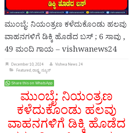
ಮುಂಬೈ: ನಿಯಂತ್ರಣ ಕಳೆದುಕೊಂಡು ಹಲವು
ವಾಹನಗಳಿಗೆ ಡಿಕ್ಕಿ ಹೊಡೆದ ಬಸ್ ; 6 ಸಾವು ,
49 ಮಂದಿ ಗಾಯ – vishwanews24
December 10, 2024
Vishwa News 24
Featured
,
ರಾಷ್ಟ್ರ ನ್ಯೂಸ್
Share this on WhatsApp
ಮುಂಬೈ: ನಿಯಂತ್ರಣ
ಕಳೆದುಕೊಂಡು ಹಲವು
ವಾಹನಗಳಿಗೆ ಡಿಕ್ಕಿ ಹೊಡೆದ