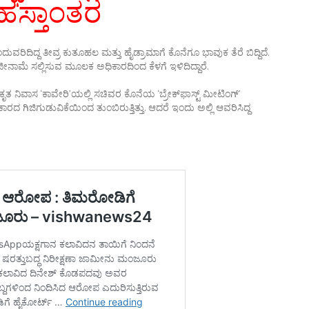
 ಹಸ್ತಾಂತರ
ವರಿದಿದ್ದ ತೀವ್ರ ಕುತೂಹಲ ಮತ್ತು ಹೈಡ್ರಾಮಾಗೆ ಕೊನೆಗೂ ಭಾವುಕ ತೆರೆ ಬಿದ್ದಿದೆ.
ಾಜೀನಾಮೆ ಸಲ್ಲಿಸುವ ಮೂಲಕ ಅಧಿಕಾರದಿಂದ ಕೆಳಗೆ ಇಳಿದಿದ್ದಾರೆ.
ಕೃತ ನಿವಾಸ ‘ಕಾವೇರಿ’ಯಲ್ಲಿ ಸಚಿವರ ಕೊನೆಯ ‘ಬ್ರೇಕ್‌ಫಾಸ್ಟ್‌ ಮೀಟಿಂಗ್’
ಗಿಜಿಗುಡುವಿಕೆಯಿಂದ ತುಂಬಿರುತ್ತಿತ್ತು. ಆದರೆ ಇಂದು ಅಲ್ಲಿ ಆವರಿಸಿದ್ದ