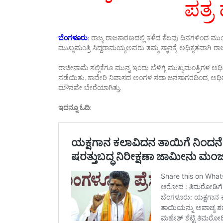
ಪತ್ರ
ಬೆಂಗಳೂರು:
ರಾಜ್ಯ ರಾಜಕಾರಣದಲ್ಲಿ ಕಳೆದ ಕೆಲವು ದಿನಗಳಿಂದ ಮುಂದು
ಮುಖ್ಯಮಂತ್ರಿ ಸಿದ್ದರಾಮಯ್ಯಅವರು ತಮ್ಮ ಸ್ಥಾನಕ್ಕೆ ಅಧಿಕೃತವಾಗಿ ರ
ರಾಜೀನಾಮೆ ಸಲ್ಲಿಕೆಗೂ ಮುನ್ನ ಇಂದು ಬೆಳಿಗ್ಗೆ ಮುಖ್ಯಮಂತ್ರಿಗಳ ಅಧಿ
ನಡೆಯಿತು. ಕಾವೇರಿ ನಿವಾಸದ ಅಂಗಳ ಸದಾ ಜನಸಾಗರದಿಂದ, ಅಧಿಕಾರದ 
ಮೌನವೇ ಬೇರೆಯಾಗಿತ್ತು.
ಇದನ್ನೂ ಓದಿ: