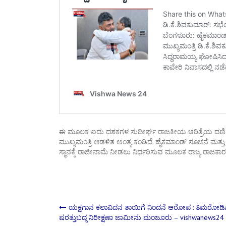
ಈ ಮೂಲಕ ಐದು ದಶಕಗಳ ಸುದೀರ್ಘ ರಾಜಕೀಯ ಚರಿತ್ರೆಯ ದ
ಮುಖ್ಯಮಂತ್ರಿ ಆಡಳಿತ ಅಂತ್ಯ ಕಂಡಿದೆ. ಹೈಕಮಾಂಡ್ ಸೂಚನೆ ಮತ್ತ
ಸ್ಥಾನಕ್ಕೆ ರಾಜೀನಾಮೆ ನೀಡಲು ನಿರ್ಧರಿಸುವ ಮೂಲಕ ರಾಜ್ಯ ರಾಜಕಾರ
Post
ಯಕ್ಷಗಾನ ಕಲಾವಿದನ ತಾಯಿಗೆ ನಿಂದನೆ ಆರೋಪ : ತಿಮರೋಡಿ
ಷರತ್ತುಬದ್ಧ ನಿರೀಕ್ಷಣಾ ಜಾಮೀನು ಮಂಜೂರು – vishwanews24