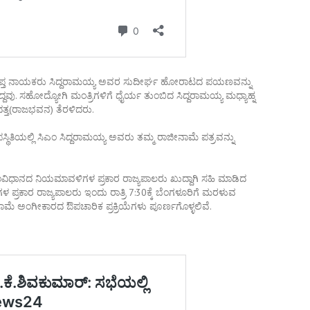
ು ಆಪ್ತ ನಾಯಕರು ಸಿದ್ದರಾಮಯ್ಯ ಅವರ ಸುದೀರ್ಘ ಹೋರಾಟದ ಪಯಣವನ್ನು
ವು. ಸಹೋದ್ಯೋಗಿ ಮಂತ್ರಿಗಳಿಗೆ ಧೈರ್ಯ ತುಂಬಿದ ಸಿದ್ದರಾಮಯ್ಯ ಮಧ್ಯಾಹ್ನ
ತ್ತ(ರಾಜಭವನ) ತೆರಳಿದರು.
್ಥಿತಿಯಲ್ಲಿ ಸಿಎಂ ಸಿದ್ದರಾಮಯ್ಯ ಅವರು ತಮ್ಮ ರಾಜೀನಾಮೆ ಪತ್ರವನ್ನು
ರೂ, ಸಂವಿಧಾನದ ನಿಯಮಾವಳಿಗಳ ಪ್ರಕಾರ ರಾಜ್ಯಪಾಲರು ಖುದ್ದಾಗಿ ಸಹಿ ಮಾಡಿದ
ರಕಾರ ರಾಜ್ಯಪಾಲರು ಇಂದು ರಾತ್ರಿ 7:30ಕ್ಕೆ ಬೆಂಗಳೂರಿಗೆ ಮರಳುವ
ಾಮೆ ಅಂಗೀಕಾರದ ಔಪಚಾರಿಕ ಪ್ರಕ್ರಿಯೆಗಳು ಪೂರ್ಣಗೊಳ್ಳಲಿವೆ.