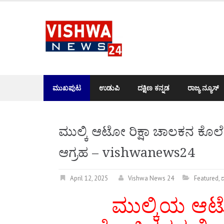
Skip
to
content
ಮುಖಪುಟ
ಉಡುಪಿ
ದಕ್ಷಿಣ ಕನ್ನಡ
ರಾಜ್ಯ ನ್ಯೂಸ್
ಮುಲ್ಕಿ ಆಟೋ ರಿಕ್ಷಾ ಚಾಲಕನ ಕೊಲೆ
ಆಗ್ರಹ – vishwanews24
April 12, 2025
Vishwa News 24
Featured
,
ದ
ಮುಲ್ಕಿಯ ಆ