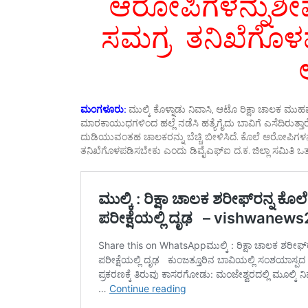
ಆರೋಪಿಗಳನ್ನುಶೀಘ್
ಸಮಗ್ರ ತನಿಖೆಗೊಳ
ಮಂಗಳೂರು:
ಮುಲ್ಕಿ ಕೊಳ್ನಾಡು ನಿವಾಸಿ, ಆಟೊ ರಿಕ್ಷಾ ಚಾಲಕ ಮುಹಮ
ಮಾರಕಾಯುಧಗಳಿಂದ ಹಲ್ಲೆ ನಡೆಸಿ ಹತ್ಯೆಗೈದು ಬಾವಿಗೆ ಎಸೆದಿರುತ್ತಾರೆ. 
ದುಡಿಯುವಂತಹ ಚಾಲಕರನ್ನು ಬೆಚ್ಚಿ ಬೀಳಿಸಿದೆ. ಕೊಲೆ ಆರೋಪಿಗಳನ್
ತನಿಖೆಗೊಳಪಡಿಸಬೇಕು ಎಂದು ಡಿವೈಎಫ್ಐ ದ.ಕ. ಜಿಲ್ಲಾ ಸಮಿತಿ ಒತ್ತ