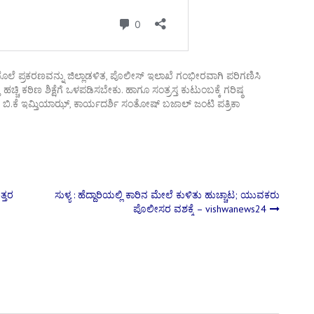
ಕೊಲೆ ಪ್ರಕರಣವನ್ನು ಜಿಲ್ಲಾಡಳಿತ, ಪೊಲೀಸ್ ಇಲಾಖೆ ಗಂಭೀರವಾಗಿ ಪರಿಗಣಿಸಿ
ಚಿ ಕಠಿಣ ಶಿಕ್ಷೆಗೆ ಒಳಪಡಿಸಬೇಕು. ಹಾಗೂ ಸಂತ್ರಸ್ತ ಕುಟುಂಬಕ್ಕೆ ಗರಿಷ್ಠ
ಷ ಬಿ.ಕೆ ಇಮ್ತಿಯಾಝ್, ಕಾರ್ಯದರ್ಶಿ ಸಂತೋಷ್ ಬಜಾಲ್ ಜಂಟಿ ಪತ್ರಿಕಾ
ತ್ತರ
ಸುಳ್ಯ : ಹೆದ್ದಾರಿಯಲ್ಲಿ ಕಾರಿನ ಮೇಲೆ ಕುಳಿತು ಹುಚ್ಚಾಟ; ಯುವಕರು
ಪೊಲೀಸರ ವಶಕ್ಕೆ – vishwanews24