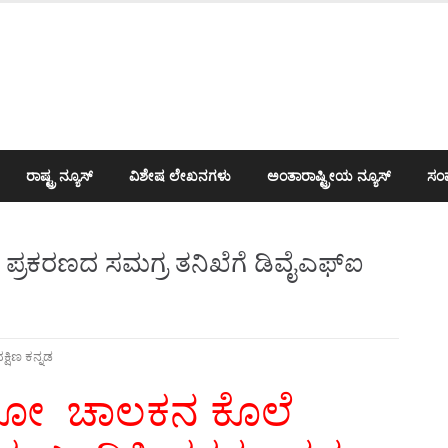
ರಾಷ್ಟ್ರ ನ್ಯೂಸ್
ವಿಶೇಷ ಲೇಖನಗಳು
ಅಂತಾರಾಷ್ಟ್ರೀಯ ನ್ಯೂಸ್
ಸಂಪ
 ಪ್ರಕರಣದ ಸಮಗ್ರ ತನಿಖೆಗೆ ಡಿವೈಎಫ್ಐ
ಕ್ಷಿಣ ಕನ್ನಡ
ಟೋ ಚಾಲಕನ ಕೊಲೆ