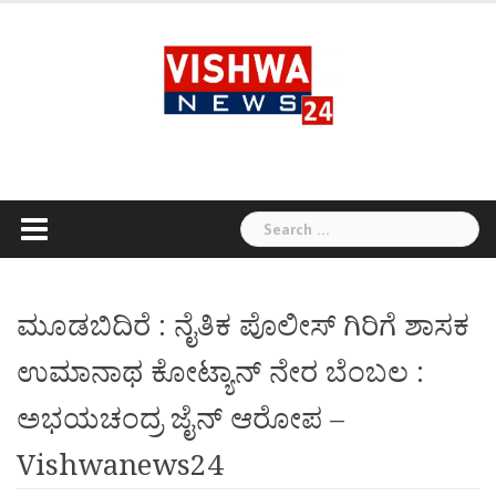
Skip
to
content
Search
for:
ಮೂಡಬಿದಿರೆ : ನೈತಿಕ ಪೊಲೀಸ್ ಗಿರಿಗೆ ಶಾಸಕ
ಉಮಾನಾಥ ಕೋಟ್ಯಾನ್ ನೇರ ಬೆಂಬಲ :
ಅಭಯಚಂದ್ರ ಜೈನ್ ಆರೋಪ –
Vishwanews24