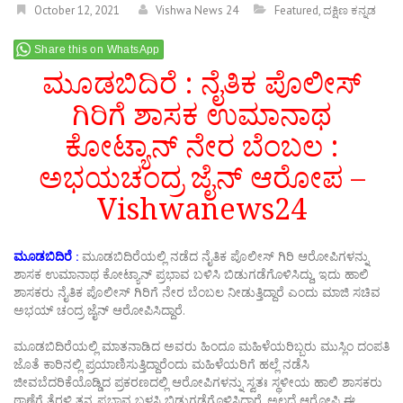
October 12, 2021
Vishwa News 24
Featured
,
ದಕ್ಷಿಣ ಕನ್ನಡ
Share this on WhatsApp
ಮೂಡಬಿದಿರೆ : ನೈತಿಕ ಪೊಲೀಸ್
ಗಿರಿಗೆ ಶಾಸಕ ಉಮಾನಾಥ
ಕೋಟ್ಯಾನ್ ನೇರ ಬೆಂಬಲ :
ಅಭಯಚಂದ್ರ ಜೈನ್ ಆರೋಪ –
Vishwanews24
ಮೂಡಬಿದಿರೆ :
ಮೂಡಬಿದಿರೆಯಲ್ಲಿ ನಡೆದ ನೈತಿಕ ಪೊಲೀಸ್ ಗಿರಿ ಆರೋಪಿಗಳನ್ನು
ಶಾಸಕ ಉಮಾನಾಥ ಕೋಟ್ಯಾನ್ ಪ್ರಭಾವ ಬಳಿಸಿ ಬಿಡುಗಡೆಗೊಳಿಸಿದ್ದು, ಇದು ಹಾಲಿ
ಶಾಸಕರು ನೈತಿಕ ಪೊಲೀಸ್ ಗಿರಿಗೆ ನೇರ ಬೆಂಬಲ ನೀಡುತ್ತಿದ್ದಾರೆ ಎಂದು ಮಾಜಿ ಸಚಿವ
ಅಭಯ್ ಚಂದ್ರ ಜೈನ್ ಆರೋಪಿಸಿದ್ದಾರೆ.
ಮೂಡಬಿದಿರೆಯಲ್ಲಿ ಮಾತನಾಡಿದ ಅವರು ಹಿಂದೂ ಮಹಿಳೆಯರಿಬ್ಬರು ಮುಸ್ಲಿಂ ದಂಪತಿ
ಜೊತೆ ಕಾರಿನಲ್ಲಿ ಪ್ರಯಾಣಿಸುತ್ತಿದ್ದಾರೆಂದು ಮಹಿಳೆಯರಿಗೆ ಹಲ್ಲೆ ನಡೆಸಿ
ಜೀವಬೆದರಿಕೆಯೊಡ್ಡಿದ ಪ್ರಕರಣದಲ್ಲಿ ಆರೋಪಿಗಳನ್ನು ಸ್ವತಃ ಸ್ಥಳೀಯ ಹಾಲಿ ಶಾಸಕರು
ಠಾಣೆಗೆ ತೆರಳಿ ತನ್ನ ಪ್ರಭಾವ ಬಳಸಿ ಬಿಡುಗಡೆಗೊಳಿಸಿದ್ದಾರೆ. ಅಲ್ಲದೆ ಆರೋಪಿ ಈ