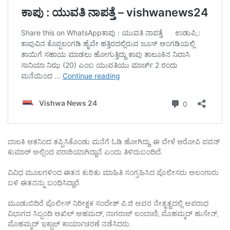
ಬಾಲಕಿ ಆತನಿಂದ ತಪ್ಪಿಸಿಕೊಂಡು ಮನೆಗೆ ಓಡಿ ಹೋಗಿದ್ದು, ಈ ವೇಳೆ ಆರೋಪಿ ಪವನ್
ಕುಮಾರ್ ಅಲ್ಲಿಂದ ಪರಾರಿಯಾಗಿದ್ದಾನೆ ಎಂದು ತಿಳಿದುಬಂದಿದೆ.
ವಿವಿಧ ಮೂಲಗಳಿಂದ ಈತನ ಕುರಿತು ಮಾಹಿತಿ ಸಂಗ್ರಹಿಸಿದ ಪೊಲೀಸರು ಅಲಂಗಾರು
ಬಳಿ ಈತನನ್ನು ಬಂಧಿಸಿದ್ದಾರೆ.
ಮೂಡುಬಿದಿರೆ ಪೊಲೀಸ್ ನಿರೀಕ್ಷಕ ಸಂದೇಶ್ ಪಿ.ಜಿ ಅವರ ನೇತೃತ್ವದಲ್ಲಿ ಅಪರಾಧ
ವಿಭಾಗದ ಸಿಬ್ಬಂದಿ ಅಖಿಲ್ ಅಹಮದ್, ನಾಗರಾಜ್ ಲಂಬಾಣಿ, ಮೊಹಮ್ಮದ್ ಹುಸೇನ್,
ಮೊಹಮ್ಮದ್ ಇಕ್ಬಾಲ್ ಕಾರ್ಯಾಚರಣೆ ನಡೆಸಿದರು.