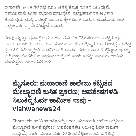
ಈಗಾಗಲೇ SP-DCಗಳ ಸಭೆ ಮಾಡಿ ಅಗತ್ಯ ಕ್ರಮಕ್ಕೆ ಸೂಚನೆ ನೀಡಿದ್ದೇವೆ.
ಸಹಾಯವಾಣಿ ಕೂಡಾ ಪ್ರಾರಂಭ ಮಾಡಿದ್ದೇವೆ. ಜಿಲ್ಲಾಧಿಕಾರಿಗಳಿಗೆ ಅಧಿಕಾರ
ಕೊಡುವುದು ಮತ್ತು ಇದಕ್ಕಾಗಿ ಒಂದು ಪ್ರತ್ಯೇಕ ವಿಂಗ್ ಪ್ರಾರಂಭ ಮಾಡೋದು ಬಿಲ್
ನಲ್ಲಿ ಅಂಶಗಳನ್ನ ಸೇರಿಸಿದ್ದೇವೆ ಎಂದರು.
ಕೆಲವು ಮೈಕ್ರೋ ಫೈನಾನ್ಸ್ ಅವರು ಹಣ ವಸೂಲಿಗೆ ಔಟ್ ಸೋರ್ಸ್ ಕೊಟ್ಟಿರುತ್ತಾರೆ.
ಅವರು ಬಂದು ಗುಂಡಾ ವರ್ತನೆ ಮಾಡೋ ಕೆಲಸ ಮಾಡ್ತಿದ್ದಾರೆ. ಆದರೆ ಅದನ್ನ ಮಾಡಿದ್ರೆ
ಕ್ರಮ ತೆಗೆದುಕೊಳ್ಳುತ್ತೀವಿ. ಕಂಪನಿ ಅವರಿಗೂ ಈಗಾಗಲೇ ಸೂಚನೆ ಕೊಟ್ಟಿದ್ದೇವೆ‌. ಇವತ್ತು
ಸುಗ್ರಿವಾಜ್ಞೆ ಹೊರಡಿಸೋ ಕಾನೂನು ಬಗ್ಗೆ ಸಭೆ ಮಾಡಿ ಇವತ್ತೇ ಕಾನೂನು ಅಂತಿಮ
ಮಾಡುತ್ತೇವೆ ಎಂದು ತಿಳಿಸಿದರು.