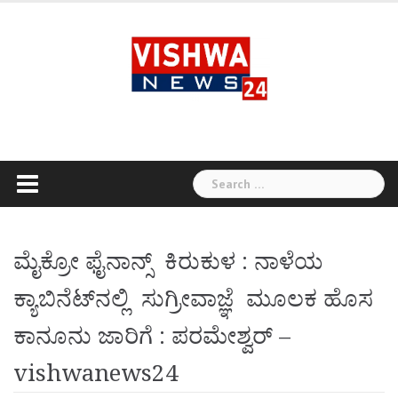
Skip
to
content
Search
for:
ಮೈಕ್ರೋ ಫೈನಾನ್ಸ್ ಕಿರುಕುಳ : ನಾಳೆಯ
ಕ್ಯಾಬಿನೆಟ್‌ನಲ್ಲಿ ಸುಗ್ರೀವಾಜ್ಞೆ ಮೂಲಕ ಹೊಸ
ಕಾನೂನು ಜಾರಿಗೆ : ಪರಮೇಶ್ವರ್ –
vishwanews24