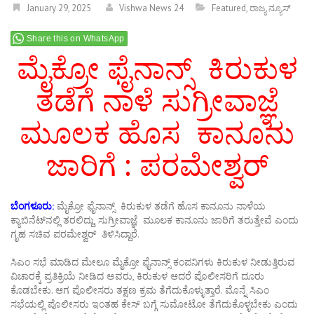
January 29, 2025
Vishwa News 24
Featured
,
ರಾಜ್ಯ ನ್ಯೂಸ್
Share this on WhatsApp
ಮೈಕ್ರೋ ಫೈನಾನ್ಸ್ ಕಿರುಕುಳ
ತಡೆಗೆ ನಾಳೆ ಸುಗ್ರೀವಾಜ್ಞೆ
ಮೂಲಕ ಹೊಸ ಕಾನೂನು
ಜಾರಿಗೆ : ಪರಮೇಶ್ವರ್
ಬೆಂಗಳೂರು:
ಮೈಕ್ರೋ ಫೈನಾನ್ಸ್ ಕಿರುಕುಳ ತಡೆಗೆ ಹೊಸ ಕಾನೂನು ನಾಳೆಯ
ಕ್ಯಾಬಿನೆಟ್‌ನಲ್ಲಿ ತರಲಿದ್ದು, ಸುಗ್ರೀವಾಜ್ಞೆ ಮೂಲಕ ಕಾನೂನು ಜಾರಿಗೆ ತರುತ್ತೇವೆ ಎಂದು
ಗೃಹ ಸಚಿವ ಪರಮೇಶ್ವರ್ ತಿಳಿಸಿದ್ದಾರೆ.
ಸಿಎಂ ಸಭೆ ಮಾಡಿದ ಮೇಲೂ ಮೈಕ್ರೋ ಫೈನಾನ್ಸ್ ಕಂಪನಿಗಳು ಕಿರುಕುಳ ನೀಡುತ್ತಿರುವ
ವಿಚಾರಕ್ಕೆ ಪ್ರತಿಕ್ರಿಯೆ ನೀಡಿದ ಅವರು, ಕಿರುಕುಳ ಆದರೆ ಪೊಲೀಸರಿಗೆ ದೂರು
ಕೊಡಬೇಕು. ಆಗ ಪೊಲೀಸರು ತಕ್ಷಣ ಕ್ರಮ ತೆಗೆದುಕೊಳ್ಳುತ್ತಾರೆ. ಮೊನ್ನೆ ಸಿಎಂ
ಸಭೆಯಲ್ಲಿ ಪೊಲೀಸರು ಇಂತಹ ಕೇಸ್ ಬಗ್ಗೆ ಸುಮೋಟೋ ತೆಗೆದುಕೊಳ್ಳಬೇಕು ಎಂದು