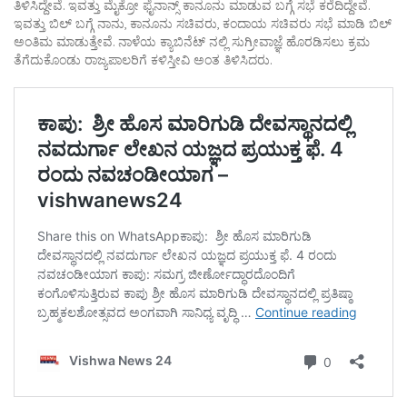
ತಿಳಿಸಿದ್ದೇವೆ. ಇವತ್ತು ಮೈಕ್ರೋ ಫೈನಾನ್ಸ್ ಕಾನೂನು ಮಾಡುವ ಬಗ್ಗೆ ಸಭೆ ಕರೆದಿದ್ದೇವೆ.
ಇವತ್ತು ಬಿಲ್ ಬಗ್ಗೆ ನಾನು, ಕಾನೂನು ಸಚಿವರು, ಕಂದಾಯ ಸಚಿವರು ಸಭೆ ಮಾಡಿ ಬಿಲ್
ಅಂತಿಮ ಮಾಡುತ್ತೇವೆ. ನಾಳೆಯ ಕ್ಯಾಬಿನೆಟ್ ನಲ್ಲಿ ಸುಗ್ರೀವಾಜ್ಞೆ ಹೊರಡಿಸಲು ಕ್ರಮ
ತೆಗೆದುಕೊಂಡು ರಾಜ್ಯಪಾಲರಿಗೆ ಕಳಿಸ್ತೀವಿ ಅಂತ ತಿಳಿಸಿದರು.