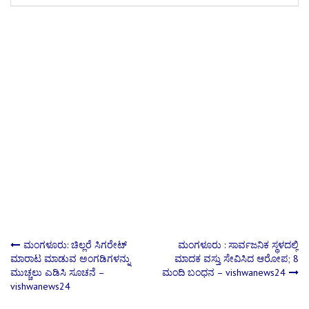
Post
ಮಂಗಳೂರು: ಚಿಲ್ಲರೆ ಸಿಗರೇಟ್‌
ಮಂಗಳೂರು : ಸಾರ್ವಜನಿಕ ಸ್ಥಳದಲ್ಲಿ
ಮಾರಾಟ ಮಾಡುವ ಅಂಗಡಿಗಳನ್ನು
ಮಾದಕ ವಸ್ತು ಸೇವಿಸಿದ ಆರೋಪ; 8
ಮುಚ್ಚಲು ಎಡಿಸಿ ಸೂಚನೆ –
ಮಂದಿ ಬಂಧನ – vishwanews24
navigation
vishwanews24