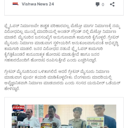
ಫ್ಲೈಓವರ್ ನಿರ್ಮಾಣವೇ ಶಾಶ್ವತ ಪರಿಹಾರವಲ್ಲ. ಮೆಟ್ರೋ ಮಾರ್ಗ ನಿರ್ಮಾಣಕ್ಕೆ ನಮ್ಮ
ವಿರೋಧವಿಲ್ಲ. ಮುಂಬೈ ಮಾದರಿಯಲ್ಲಿ ಅಂಡರ್ ಗ್ರೌಂಡ್ ನಲ್ಲಿ ಮೆಟ್ರೋ ನಿರ್ಮಾಣ
ಮಾಡಲಿ. ಮೈಸೂರಿನ ಜನಸಂಖ್ಯೆಗೆ ಅನುಗುಣವಾಗಿ ಕಾಮಗಾರಿ ಕೈಗೊಳ್ಳಲಿ. ಗ್ರೇಟರ್
ಮೈಸೂರು ನಿರ್ಮಾಣ ಮಾಡುವಾಗ ಸ್ಥಳೀಯರಿಗೆ ಅನುಕೂಲವಾಗುವಂತೆ ಅಭಿವೃದ್ಧಿ
ಕಾಮಗಾರಿ ಮಾಡಲಿ. ಜನರ ವಿರೋಧದ ನಡುವೆ ಫ್ಲೈ ಓವರ್ ಕಾಮಗಾರಿ
ಕೈಗೆತ್ತಿಕೊಂಡರೆ ಕಾನೂನಾತ್ಮಕ ಹೋರಾಟ ಮಾಡುತ್ತೇವೆ ಹಾಗೂ ಜನರ
ಸಹಕಾರದೊಂದಿಗೆ ಹೋರಾಟ ರೂಪಿಸುತ್ತೇವೆ ಎಂದು ಎಚ್ಚರಿಸಿದ್ದಾರೆ.
ಗ್ರೇಟರ್ ಮೈಸೂರಿನಿಂದ ಒಳಿತಾಗಲಿದೆ. ಆದರೆ ಗ್ರೇಟರ್ ಮೈಸೂರು ನಿರ್ಮಾಣ
ಮಾಡುವಾಗ ಪೂರ್ವ ತಯಾರಿ ಮಾಡಿಕೊಳ್ಳಬೇಕು. ಬೆಂಗಳೂರು ಮಾದರಿಯಲ್ಲಿ
ಅವೈಜ್ಞಾನಿಕವಾಗಿ ನಿರ್ಮಾಣ ಮಾಡಬಾರದು ಎಂದು ಸಂಸದ ಯದುವೀರ್ ಒಡೆಯರ್
ಹೇಳಿದ್ದಾರೆ.