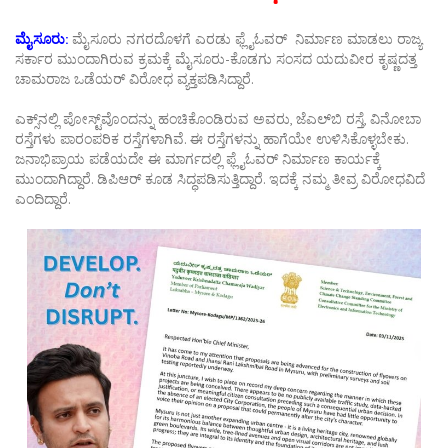
ಮೈಸೂರು:
ಮೈಸೂರು ನಗರದೊಳಗೆ ಎರಡು ಫ್ಲೈಓವರ್ ನಿರ್ಮಾಣ ಮಾಡಲು ರಾಜ್ಯ
ಸರ್ಕಾರ ಮುಂದಾಗಿರುವ ಕ್ರಮಕ್ಕೆ ಮೈಸೂರು-ಕೊಡಗು ಸಂಸದ ಯದುವೀರ ಕೃಷ್ಣದತ್ತ
ಚಾಮರಾಜ ಒಡೆಯರ್‌ ವಿರೋಧ ವ್ಯಕ್ತಪಡಿಸಿದ್ದಾರೆ.
ಎಕ್ಸ್‌ನಲ್ಲಿ ಪೋಸ್ಟ್‌ವೊಂದನ್ನು ಹಂಚಿಕೊಂಡಿರುವ ಅವರು, ಜೆಎಲ್‌ಬಿ ರಸ್ತೆ, ವಿನೋಬಾ
ರಸ್ತೆಗಳು ಪಾರಂಪರಿಕ ರಸ್ತೆಗಳಾಗಿವೆ. ಈ ರಸ್ತೆಗಳನ್ನು ಹಾಗೆಯೇ ಉಳಿಸಿಕೊಳ್ಳಬೇಕು.
ಜನಾಭಿಪ್ರಾಯ ಪಡೆಯದೇ ಈ ಮಾರ್ಗದಲ್ಲಿ ಫ್ಲೈಓವರ್ ನಿರ್ಮಾಣ ಕಾರ್ಯಕ್ಕೆ
ಮುಂದಾಗಿದ್ದಾರೆ. ಡಿಪಿಆರ್ ಕೂಡ ಸಿದ್ಧಪಡಿಸುತ್ತಿದ್ದಾರೆ. ಇದಕ್ಕೆ ನಮ್ಮ ತೀವ್ರ ವಿರೋಧವಿದೆ
ಎಂದಿದ್ದಾರೆ.