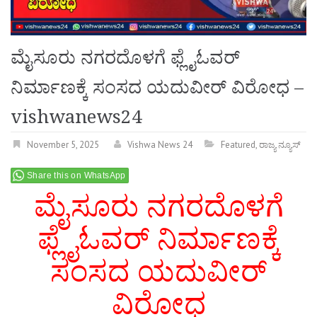
ಮೈಸೂರು ನಗರದೊಳಗೆ ಫ್ಲೈಓವರ್
ನಿರ್ಮಾಣಕ್ಕೆ ಸಂಸದ ಯದುವೀರ್ ವಿರೋಧ –
vishwanews24
November 5, 2025
Vishwa News 24
Featured
,
ರಾಜ್ಯ ನ್ಯೂಸ್
Share this on WhatsApp
ಮೈಸೂರು ನಗರದೊಳಗೆ
ಫ್ಲೈಓವರ್ ನಿರ್ಮಾಣಕ್ಕೆ
ಸಂಸದ ಯದುವೀರ್
ವಿರೋಧ