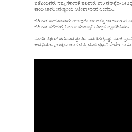
ಬಿಜೆಪಿಯವರು ನಮ್ಮ ಸರ್ಕಾರಕ್ಕೆ ಹಲವಾರು ಬಾರಿ ಡೆಡ್‌ಲೈನ್ ನೀಡಿದ್ದ
ತಾಯಿ ಚಾಮುಂಡೇಶ್ವರಿಯ ಆಶೀರ್ವಾದವಿದೆ ಎಂದರು…
ಜೆಡಿಎಸ್ ಕಾರ್ಯಕರ್ತರು ಯಾವುದೇ ಕಾರಣಕ್ಕೂ ಆತಂಕಪಡುವ ಅಗತ್ಯವ
ಜೆಡಿಎಸ್ ಸಭೆಯಲ್ಲಿ ಸಿಎಂ ಕುಮಾರಸ್ವಾಮಿ ವಿಶ್ವಾಸ ವ್ಯಕ್ತಪಡಿಸಿದರು..
ಮೋದಿ ರಫೇಲ್ ಹಗರಣದ ಪ್ರಕರಣ ಎದುರಿಸುತ್ತಿದ್ದಾರೆ. ಮಾಜಿ ಪ್ರ
ಅವಧಿಯಲ್ಲೂ ಉತ್ತಮ ಅಡಳಿವನ್ನು ಮಾಜಿ ಪ್ರಧಾನಿ ದೇವೇಗೌಡರು ನೀ