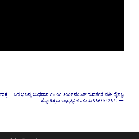
ರಕ್ಕೆ
ದಿನ ಭವಿ‍ಷ್ಯ ಬುಧವಾರ ೧೬-೦೧-೨೦೧೯,ಪಂಡಿತ್ ಸುದರ್ಶನ ಭಟ್ ದೈವಜ್ಞ
ಜ್ಯೋತಿಷ್ಯರು ಆಧ್ಯಾತ್ಮಿಕ ಚಿಂತಕರು 9663542672