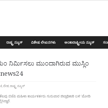
ರಾಷ್ಟ್ರ ನ್ಯೂಸ್
ವಿಶೇಷ ಲೇಖನಗಳು
ಅಂತಾರಾಷ್ಟ್ರೀಯ ನ್ಯೂಸ್
ಸಂಪ
ಂ ನಿರ್ಮಿಸಲು ಮುಂದಾಗಿರುವ ಮುಸ್ಲಿಂ
anews24
ed
,
ದೇಶ
,
ರಾಷ್ಟ್ರ ನ್ಯೂಸ್
ಲವು ಬಿಜೆಪಿ ಮಹಿಳಾ ಕಾರ್ಯಕರ್ತರು ಗುರುವಾರ ಜಿಲ್ಲಾಧಿಕಾರಿ ಬಳಿ ‘ಮೋದಿ
ಿದ್ದಾರೆ.