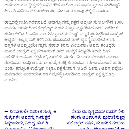
ಅವರವರ ಮತ ಕ್ಷೇತ್ರದಲ್ಲಿ ಸುನಿಲಗೌಡ ಪಾಟೀಲ ಪರ ವ್ಯಾಪಕ ಪ್ರಚಾರ ಮಾಡಿದ್ದಾರೆ.
ಹೀಗಾಗಿ ಸುನೀಲಗೌಡ ಪಾಟೀಲ ಪರ ಮತದಾರರ ಒಲವು ಹೆಚ್ಚಿದೆ ಎಂದರು.
ರಾಜ್ಯದಲ್ಲಿ‌ ಬಿಜೆಪಿ ಸರಕಾರವಿದೆ. ಆದಾಗ್ಯೂ‌ ನಮ್ಮ ಪಕ್ಷದ ಅಭ್ಯರ್ಥಿ ಸುನೀಲ್‌ಗೌಡ 1000
ಮತಗಳ ಅಂತರದಿಂದ ಗೆಲ್ಲಲಿದ್ದಾರೆ ಎಂದು ವಿಶ್ವಾಸ ವ್ಯಕ್ತಪಡಿಸಿದ ಎಂಬಿ ಪಾಟೀಲ್‌,
ಸುನೀಲ್‌ಗೌಡ 5 ಸಾವಿರ ಮತಗಳ‌ನ್ನು ಪಡೆಯಲಿದ್ದಾರೆ. ಎಲ್ಲರ ಪ್ರಯತ್ನದಿಂದ‌ ಕಾಂಗ್ರೆಸ್
ಅಭ್ಯರ್ಥಿ ಗೆಲ್ಲುವುದಾಗಿ ತಿಳಿಸಿದರು. ಪಂಚಾಯಿತಿ ರಾಜ್ ವ್ಯವಸ್ಥೆ ಗಾಂಧೀಜಿ‌ ಕನಸು.
ಹಳ್ಳಿಗಳ ಅಭಿವೃದ್ಧಿಯೇ ಗ್ರಾಮ ಸ್ವರಾಜ್ ಕನಸು ಎಂಬುದಾಗಿ ಅವರು ಕಂಡಿದ್ದರು.
ಮುಂದೆ ಕಾಂಗ್ರೆಸ್ ಪಕ್ಷ ಪಂಚಾಯತ್ ರಾಜ್ ಕಾಯ್ದೆಗೆ ತಿದ್ದುಪಡಿ ತಂದು ದೀನ
ದಲಿತರಿಗೆ ಅವಕಾಶ‌ ಕಲ್ಪಿಸಿ ಶಕ್ತಿ‌ ತುಂಬಿತು. ‌ನಂತರ ಬೇಲೂರು ಘೋಷಣೆ ಮೂಲಕ
ಸೋನಿಯಾ ಗಾಂಧಿ ಅವರು ಈ ಕಾಯ್ದೆಗೆ ಶಕ್ತಿ ತುಂಬಿದರು. ನರೇಗಾ ಯೋಜನೆ ಜಾರಿಗೆ
ಬಂತು. ತನ್ಮೂಲಕ ಉದ್ಯೋಗ ಸಿಕ್ಕಿತು. ಪಕ್ಷ ಕೊಡುಗೆ ನೀಡಿದೆ. ಹೀಗಾಗಿ ಅವಳಿ ಜಿಲ್ಲೆಯ‌
ಮತದಾರರು ಪಂಚಾಯತ್ ರಾಜ್ ವ್ಯವಸ್ಥೆ ಬಲಪಡಿಸಿದ ಕಾಂಗ್ರೆಸ್ ಪಕ್ಷ ಕೈ ಬಿಡಲ್ಲ
ಎಂದರು.
Post
ವಿನಾಶಕಾಲೇ ವಿಪರೀತ ಸುಳ್ಳು, ಆ
ಸೇನಾ ಮುಖ್ಯಸ್ಥ ಬಿಪಿನ್ ರಾವತ್ ಸೇರಿ
ಸುಳ್ಳುಗಳೇ ಅವರನ್ನು ಸುಡುತ್ತವೆ :
ಹಲವು ಅಧಿಕಾರಿಗಳು ಪ್ರಯಾಣಿಸುತ್ತಿದ್ದ
ಸಿದ್ದರಾಮಯ್ಯ ವಿರುದ್ದ ಹೆಚ್‌ ಡಿ
ಹೆಲಿಕಾಪ್ಟರ್ ಪತನ , ಮೂವರಿಗೆ ಗಂಭೀರ
navigation
ಕುಮಾರಸ್ವಾಮಿ – Vishwanews24
ಗಾಯ – Vishwanews24