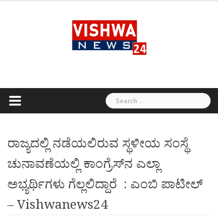
Skip
to
content
Search
for:
ರಾಜ್ಯದಲ್ಲಿ ನಡೆಯಲಿರುವ ಸ್ಥಳೀಯ ಸಂಸ್ಥೆ
ಚುನಾವಣೆಯಲ್ಲಿ ಕಾಂಗ್ರೆಸ್‌ನ ಎಲ್ಲಾ
ಅಭ್ಯರ್ಥಿಗಳು ಗೆಲ್ಲಲಿದ್ದಾರೆ : ಎಂಬಿ ಪಾಟೀಲ್‌
– Vishwanews24