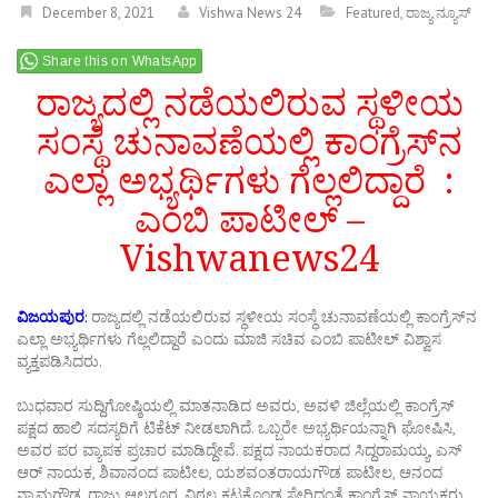
December 8, 2021
Vishwa News 24
Featured
,
ರಾಜ್ಯ ನ್ಯೂಸ್
Share this on WhatsApp
ರಾಜ್ಯದಲ್ಲಿ ನಡೆಯಲಿರುವ ಸ್ಥಳೀಯ
ಸಂಸ್ಥೆ ಚುನಾವಣೆಯಲ್ಲಿ ಕಾಂಗ್ರೆಸ್‌ನ
ಎಲ್ಲಾ ಅಭ್ಯರ್ಥಿಗಳು ಗೆಲ್ಲಲಿದ್ದಾರೆ :
ಎಂಬಿ ಪಾಟೀಲ್‌ –
Vishwanews24
ವಿಜಯಪುರ
:
ರಾಜ್ಯದಲ್ಲಿ ನಡೆಯಲಿರುವ ಸ್ಥಳೀಯ ಸಂಸ್ಥೆ ಚುನಾವಣೆಯಲ್ಲಿ ಕಾಂಗ್ರೆಸ್‌ನ
ಎಲ್ಲಾ ಅಭ್ಯರ್ಥಿಗಳು ಗೆಲ್ಲಲಿದ್ದಾರೆ ಎಂದು ಮಾಜಿ ಸಚಿವ ಎಂಬಿ ಪಾಟೀಲ್‌ ವಿಶ್ವಾಸ
ವ್ಯಕ್ತಪಡಿಸಿದರು.
ಬುಧವಾರ ಸುದ್ದಿಗೋಷ್ಠಿಯಲ್ಲಿ ಮಾತನಾಡಿದ ಅವರು, ಅವಳಿ ಜಿಲ್ಲೆಯಲ್ಲಿ ಕಾಂಗ್ರೆಸ್
ಪಕ್ಷದ ಹಾಲಿ ಸದಸ್ಯರಿಗೆ ಟಿಕೆಟ್ ನೀಡಲಾಗಿದೆ. ಒಬ್ಬರೇ ಅಭ್ಯರ್ಥಿಯನ್ನಾಗಿ‌ ಘೋಷಿಸಿ,
ಅವರ ಪರ ವ್ಯಾಪಕ ಪ್ರಚಾರ ಮಾಡಿದ್ದೇವೆ. ಪಕ್ಷದ ನಾಯಕರಾದ ಸಿದ್ದರಾಮಯ್ಯ, ಎಸ್
ಆರ್ ನಾಯಕ, ಶಿವಾನಂದ ಪಾಟೀಲ, ಯಶವಂತರಾಯಗೌಡ ಪಾಟೀಲ, ಆನಂದ
ನ್ಯಾಮಗೌಡ, ರಾಜು ಆಲಗೂರ, ವಿಠ್ಠಲ ಕಟಕೊಂಡ ಸೇರಿದಂತೆ ಕಾಂಗ್ರೆಸ್ ನಾಯಕರು