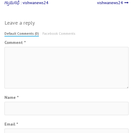
ಗ್ರಾಮ‌ಸಭೆ : vishwanews24
vishwanews24
navigation
Leave a reply
Default Comments (0)
Facebook Comments
Comment
*
Name
*
Email
*