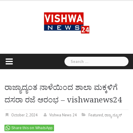
Skip
to
content
Search
for:
ರಾಜ್ಯಾದ್ಯಂತ ನಾಳೆಯಿಂದ ಶಾಲಾ ಮಕ್ಕಳಿಗೆ
ದಸರಾ ರಜೆ ಆರಂಭ – vishwanews24
October 2, 2024
Vishwa News 24
Featured
,
ರಾಜ್ಯ ನ್ಯೂಸ್
Share this on WhatsApp