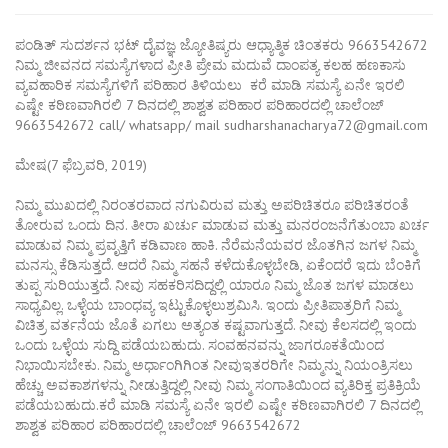
ಪಂಡಿತ್ ಸುದರ್ಶನ ಭಟ್ ದೈವಜ್ಞ ಜ್ಯೋತಿಷ್ಯರು ಆಧ್ಯಾತ್ಮಿಕ ಚಿಂತಕರು 9663542672
ನಿಮ್ಮ ಜೀವನದ ಸಮಸ್ಯೆಗಳಾದ ಪ್ರೀತಿ ಪ್ರೇಮ ಮದುವೆ ದಾಂಪತ್ಯ ಕಲಹ ಹಣಕಾಸು
ವ್ಯವಹಾರಿಕ ಸಮಸ್ಯೆಗಳಿಗೆ ಪರಿಹಾರ ತಿಳಿಯಲು ಕರೆ ಮಾಡಿ ಸಮಸ್ಯೆ ಏನೇ ಇರಲಿ
ಎಷ್ಟೇ ಕಠಿಣವಾಗಿರಲಿ 7 ದಿನದಲ್ಲಿ ಶಾಶ್ವತ ಪರಿಹಾರ ಪರಿಹಾರದಲ್ಲಿ ಚಾಲೆಂಜ್
9663542672 call/ whatsapp/ mail sudharshanacharya72@gmail.com
ಮೇಷ(7 ಫೆಬ್ರವರಿ, 2019)
ನಿಮ್ಮ ಮುಖದಲ್ಲಿ ನಿರಂತರವಾದ ನಗುವಿರುವ ಮತ್ತು ಅಪರಿಚಿತರೂ ಪರಿಚಿತರಂತೆ
ತೋರುವ ಒಂದು ದಿನ. ತೀರಾ ಖರ್ಚು ಮಾಡುವ ಮತ್ತು ಮನರಂಜನೆಗೆತುಂಬಾ ಖರ್ಚ
ಮಾಡುವ ನಿಮ್ಮ ಪ್ರವೃತ್ತಿಗೆ ಕಡಿವಾಣ ಹಾಕಿ. ನೆರೆಮನೆಯವರ ಜೊತಗಿನ ಜಗಳ ನಿಮ್ಮ
ಮನಸ್ಸು ಕೆಡಿಸುತ್ತದೆ. ಆದರೆ ನಿಮ್ಮ ಸಹನೆ ಕಳೆದುಕೊಳ್ಳಬೇಡಿ, ಏಕೆಂದರೆ ಇದು ಬೆಂಕಿಗೆ
ತುಪ್ಪ ಸುರಿಯುತ್ತದೆ. ನೀವು ಸಹಕರಿಸದಿದ್ದಲ್ಲಿ ಯಾರೂ ನಿಮ್ಮ ಜೊತ ಜಗಳ ಮಾಡಲು
ಸಾಧ್ಯವಿಲ್ಲ. ಒಳ್ಳೆಯ ಬಾಂಧವ್ಯ ಇಟ್ಟುಕೊಳ್ಳಲುಶ್ರಮಿಸಿ. ಇಂದು ಪ್ರೀತಿಪಾತ್ರರಿಗೆ ನಿಮ್ಮ
ವಿಚಿತ್ರ ವರ್ತನೆಯ ಜೊತೆ ಏಗಲು ಅತ್ಯಂತ ಕಷ್ಟವಾಗುತ್ತದೆ. ನೀವು ಕೆಲಸದಲ್ಲಿ ಇಂದು
ಒಂದು ಒಳ್ಳೆಯ ಸುದ್ದಿ ಪಡೆಯಬಹುದು. ಸಂವಹನವನ್ನು ಜಾಗರೂಕತೆಯಿಂದ
ನಿಭಾಯಿಸಬೇಕು. ನಿಮ್ಮ ಅರ್ಧಾಂಗಿಗಿಂತ ನೀವುಇತರರಿಗೇ ನಿಮ್ಮನ್ನು ನಿಯಂತ್ರಿಸಲು
ಹೆಚ್ಚು ಅವಕಾಶಗಳನ್ನು ನೀಡುತ್ತಿದ್ದಲ್ಲಿ ನೀವು ನಿಮ್ಮ ಸಂಗಾತಿಯಿಂದ ವ್ಯತಿರಿಕ್ತ ಪ್ರತಿಕ್ರಿಯೆ
ಪಡೆಯಬಹುದು.ಕರೆ ಮಾಡಿ ಸಮಸ್ಯೆ ಏನೇ ಇರಲಿ ಎಷ್ಟೇ ಕಠಿಣವಾಗಿರಲಿ 7 ದಿನದಲ್ಲಿ
ಶಾಶ್ವತ ಪರಿಹಾರ ಪರಿಹಾರದಲ್ಲಿ ಚಾಲೆಂಜ್ 9663542672