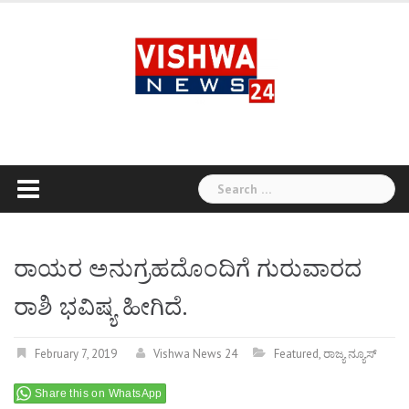
Skip
to
content
Search
for:
ರಾಯರ ಅನುಗ್ರಹದೊಂದಿಗೆ ಗುರುವಾರದ
ರಾಶಿ ಭವಿಷ್ಯ ಹೀಗಿದೆ.
February 7, 2019
Vishwa News 24
Featured
,
ರಾಜ್ಯ ನ್ಯೂಸ್
Share this on WhatsApp