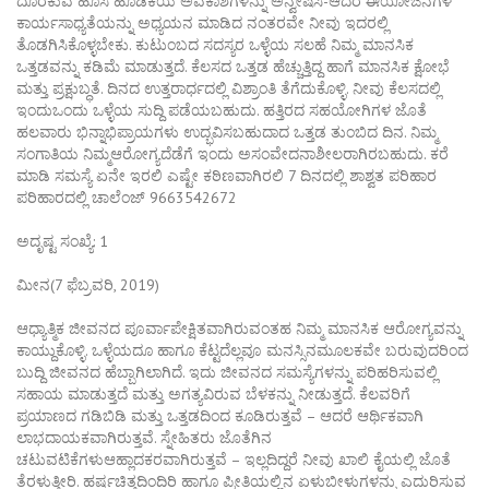
ದೊರಕುವ ಹೊಸ ಹೂಡಿಕೆಯ ಅವಕಾಶಗಳನ್ನು ಅನ್ವೇಷಿಸಿ-ಆದರೆ ಈಯೋಜನೆಗಳ
ಕಾರ್ಯಸಾಧ್ಯತೆಯನ್ನು ಅಧ್ಯಯನ ಮಾಡಿದ ನಂತರವೇ ನೀವು ಇದರಲ್ಲಿ
ತೊಡಗಿಸಿಕೊಳ್ಳಬೇಕು. ಕುಟುಂಬದ ಸದಸ್ಯರ ಒಳ್ಳೆಯ ಸಲಹೆ ನಿಮ್ಮ ಮಾನಸಿಕ
ಒತ್ತಡವನ್ನು ಕಡಿಮೆ ಮಾಡುತ್ತದೆ. ಕೆಲಸದ ಒತ್ತಡ ಹೆಚ್ಚುತ್ತಿದ್ದ ಹಾಗೆ ಮಾನಸಿಕ ಕ್ಷೋಭೆ
ಮತ್ತು ಪ್ರಕ್ಷುಬ್ಧತೆ. ದಿನದ ಉತ್ತರಾರ್ಧದಲ್ಲಿ ವಿಶ್ರಾಂತಿ ತೆಗೆದುಕೊಳ್ಳಿ. ನೀವು ಕೆಲಸದಲ್ಲಿ
ಇಂದುಒಂದು ಒಳ್ಳೆಯ ಸುದ್ದಿ ಪಡೆಯಬಹುದು. ಹತ್ತಿರದ ಸಹಯೋಗಿಗಳ ಜೊತೆ
ಹಲವಾರು ಭಿನ್ನಾಭಿಪ್ರಾಯಗಳು ಉದ್ಭವಿಸಬಹುದಾದ ಒತ್ತಡ ತುಂಬಿದ ದಿನ. ನಿಮ್ಮ
ಸಂಗಾತಿಯ ನಿಮ್ಮಆರೋಗ್ಯದೆಡೆಗೆ ಇಂದು ಅಸಂವೇದನಾಶೀಲರಾಗಿರಬಹುದು. ಕರೆ
ಮಾಡಿ ಸಮಸ್ಯೆ ಏನೇ ಇರಲಿ ಎಷ್ಟೇ ಕಠಿಣವಾಗಿರಲಿ 7 ದಿನದಲ್ಲಿ ಶಾಶ್ವತ ಪರಿಹಾರ
ಪರಿಹಾರದಲ್ಲಿ ಚಾಲೆಂಜ್ 9663542672
ಅದೃಷ್ಟ ಸಂಖ್ಯೆ: 1
ಮೀನ(7 ಫೆಬ್ರವರಿ, 2019)
ಆಧ್ಯಾತ್ಮಿಕ ಜೀವನದ ಪೂರ್ವಾಪೇಕ್ಷಿತವಾಗಿರುವಂತಹ ನಿಮ್ಮ ಮಾನಸಿಕ ಆರೋಗ್ಯವನ್ನು
ಕಾಯ್ದುಕೊಳ್ಳಿ. ಒಳ್ಳೆಯದೂ ಹಾಗೂ ಕೆಟ್ಟದೆಲ್ಲವೂ ಮನಸ್ಸಿನಮೂಲಕವೇ ಬರುವುದರಿಂದ
ಬುದ್ದಿ ಜೀವನದ ಹೆಬ್ಬಾಗಿಲಾಗಿದೆ. ಇದು ಜೀವನದ ಸಮಸ್ಯೆಗಳನ್ನು ಪರಿಹರಿಸುವಲ್ಲಿ
ಸಹಾಯ ಮಾಡುತ್ತದೆ ಮತ್ತು ಅಗತ್ಯವಿರುವ ಬೆಳಕನ್ನು ನೀಡುತ್ತದೆ. ಕೆಲವರಿಗೆ
ಪ್ರಯಾಣದ ಗಡಿಬಿಡಿ ಮತ್ತು ಒತ್ತಡದಿಂದ ಕೂಡಿರುತ್ತವೆ – ಆದರೆ ಆರ್ಥಿಕವಾಗಿ
ಲಾಭದಾಯಕವಾಗಿರುತ್ತವೆ. ಸ್ನೇಹಿತರು ಜೊತೆಗಿನ
ಚಟುವಟಿಕೆಗಳುಆಹ್ಲಾದಕರವಾಗಿರುತ್ತವೆ – ಇಲ್ಲದಿದ್ದರೆ ನೀವು ಖಾಲಿ ಕೈಯಲ್ಲಿ ಜೊತೆ
ತೆರಳುತ್ತೀರಿ. ಹರ್ಷಚಿತ್ತದಿಂದಿರಿ ಹಾಗೂ ಪ್ರೀತಿಯಲ್ಲಿನ ಏಳುಬೀಳುಗಳನ್ನು ಎದುರಿಸುವ