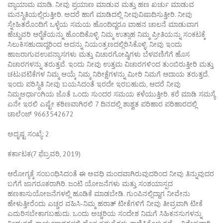
ವ್ಯಾಯಾಮ ಮಾಡಿ. ನೀವು ಪ್ರಯಾಣ ಮಾಡುವ ಮತ್ತು ಹಣ ಖರ್ಚು ಮಾಡುವ
ಮನಸ್ಥಿತಿಯಲ್ಲಿರುತ್ತೀರಿ. ಅದರೆ ಹಾಗೆ ಮಾಡಿದಲ್ಲಿ ನೀವುವಿಷಾದಿಸುತ್ತೀರಿ. ನೀವು
ಸ್ನೇಹಿತರೊಂದಿಗೆ ಒಳ್ಳೆಯ ಸಮಯ ಹೊಂದಿದ್ದರೂ ವಾಹನ ಚಾಲನೆ ಮಾಡುವಾಗ
ಹೆಚ್ಚುವರಿ ಆರೈಕೆಯನ್ನು ಹೊಂದಿಕೊಳ್ಳಿ. ನಿಮ್ಮ ಉತ್ಸಾಹ ನಿಮ್ಮ ಪ್ರೀತಿಯನ್ನು ಸಂಕಟಕ್ಕೆ
ಸಿಲುಕಿಸಹುದಾದ್ದರಿಂದ ಅದನ್ನು ನಿಯಂತ್ರಣದಲ್ಲಿರಿಸಿಕೊಳ್ಳಿ. ನೀವು ಇಂದು
ಹಾಜರಾಗುವಉಪನ್ಯಾಸಗಳು ಮತ್ತು ವಿಚಾರಗೋಷ್ಠಿಗಳು ಬೆಳವಣಿಗೆಗೆ ಹೊಸ
ವಿಚಾರಗಳನ್ನು ತರುತ್ತವೆ. ಇಂದು ನೀವು ಉತ್ತಮ ವಿಚಾರಗಳಿಂದ ತುಂಬಿರುತ್ತೀರಿ ಮತ್ತು
ಚಟುವಟಿಕೆಗಳ ನಿಮ್ಮ ಆಯ್ಕೆ ನಿಮ್ಮ ನಿರೀಕ್ಷೆಗಳನ್ನು ಮೀರಿ ನಿಮಗೆ ಆದಾಯ ತರುತ್ತದೆ.
ಇಂದು ಪರಿಸ್ಥಿತಿ ನೀವು ಬಯಸಿದಂತೆ ಇರದೇ ಇರಬಹುದು, ಆದರೆ ನೀವು
ನಿಮ್ಮಅರ್ಧಾಂಗಿಯ ಜೊತೆ ಒಂದು ಸುಂದರ ಸಮಯ ಕಳೆಯುತ್ತೀರಿ. ಕರೆ ಮಾಡಿ ಸಮಸ್ಯೆ
ಏನೇ ಇರಲಿ ಎಷ್ಟೇ ಕಠಿಣವಾಗಿರಲಿ 7 ದಿನದಲ್ಲಿ ಶಾಶ್ವತ ಪರಿಹಾರ ಪರಿಹಾರದಲ್ಲಿ
ಚಾಲೆಂಜ್ 9663542672
ಅದೃಷ್ಟ ಸಂಖ್ಯೆ: 2
ಕರ್ಕಾಟಕ(7 ಫೆಬ್ರವರಿ, 2019)
ಆರೋಗ್ಯಕ್ಕೆ ಸಂಬಂಧಿಸಿದಂತೆ ಈ ಅವಧಿ ಮಂದವಾಗಿರುವುದರಿಂದ ನೀವು ತಿನ್ನುವುದರ
ಬಗೆಗೆ ಜಾಗರೂಕರಾಗಿರಿ. ಜಂಟಿ ಯೋಜನೆಗಳು ಮತ್ತು ಸಂಶಯಾಸ್ಪದ
ಹಣಕಾಸುಯೋಜನೆಗಳಲ್ಲಿ ಹೂಡಿಕೆ ಮಾಡಬೇಡಿ. ಗುಂಪಿನಲ್ಲಿದ್ದಾಗ ನೀವೇನು
ಹೇಳುತ್ತೀರೆಂದು ಎಚ್ಚರ ವಹಿಸಿ-ನಿಮ್ಮ ಹಠಾತ್ ಟೀಕೆಗಳಿಗೆ ನೀವು ತೀವ್ರವಾಗಿ ಟೀಕೆ
ಎದುರಿಸಬೇಕಾಗಬಹುದು. ಒಂದು ಅಚ್ಚರಿಯ ಸಂದೇಶ ನಿಮಗೆ ಸಿಹಿಕನಸುಗಳನ್ನು