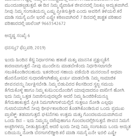
ಮುಂದೂಡಲ್ಪಡುತ್ತವೆ. ಈ ದಿನ ನಿಮ್ಮ ವೈವಾಹಿಕ ಜೀವನದಲ್ಲಿ ನಿಜಕ್ಕೂ ಅದ್ಭುತವಾಗಿದೆ.
ನೀವು ನಿಮ್ಮ ಸಂಗಾತಿಯನ್ನು ಎಷ್ಟು ಪ್ರೀತಿಸುತ್ತೀರಿ ಎಂದು ಅವರಿಗೆ ತಿಳಿಯಲಿ.ಕರೆ
ಮಾಡಿ ಸಮಸ್ಯೆ ಏನೇ ಇರಲಿ ಎಷ್ಟೇ ಕಠಿಣವಾಗಿರಲಿ 7 ದಿನದಲ್ಲಿ ಶಾಶ್ವತ ಪರಿಹಾರ
ಪರಿಹಾರದಲ್ಲಿ ಚಾಲೆಂಜ್ 9663542672
ಅದೃಷ್ಟ ಸಂಖ್ಯೆ: 6
ಧನಸ್ಸು(7 ಫೆಬ್ರವರಿ, 2019)
ಇಂದು ಹಿಂದಿನ ಕೆಟ್ಟ ನಿರ್ಧಾರಗಳು ಹತಾಶೆ ಮತ್ತು ಮಾನಸಿಕ ಪ್ರಕ್ಷುಬ್ಧತೆಗೆ
ಕಾರಣವಾಗುತ್ತದೆ -ನೀವು ಮುಂದೇನು ಮಾಡಬೇಕೆಂದು ನಿರ್ಧರಿಸಲಾಗದೇ
ಸಲುಕಿಕೊಂಡಿರಬಹುದು. ಇತರರಿಂದ ಸಹಾಯ ಪಡೆಯಿರಿ ಮನರಂಜನೆ ಅಥವಾ
ಹೊರನೋಟದ ಸುಧಾರಣೆಗಾಗಿಹೆಚ್ಚು ಖರ್ಚು ಮಾಡಬೇಡಿ. ನಿಮ್ಮ ಸಾಮಾಜಿಕ
ಜೀವನವನ್ನು ನಿರ್ಲಕ್ಷಿಸಬೇಡಿ. ನಿಮ್ಮ ಬಿಡುವಿರದ ಕೆಲಸದಿಂದ ಸ್ವಲ್ಪ ಸಮಯ
ತೆಗೆದುಕೊಳ್ಳಿ ಹಾಗೂ ನಿಮ್ಮ ಕುಟುಂಬದೊಂದಿಗೆ ಯಾವುದಾದರೂ ಪಾರ್ಟಿಗೆ ಹೋಗಿ.
ಇದು ನಿಮ್ಮ ಒತ್ತಡ ನಿವಾರಿಸುವುದಲ್ಲದೇ ಆದರೆ ನಿಮ್ಮ ಹಿಂಜಿರಿಕೆಯನ್ನೂ
ತೆಗೆದುಹಾಕುತ್ತದೆ. ಪ್ರೀತಿ ನಿಮಗಾಗಿಗಾಳಿಯಲ್ಲಿದೆ. ಸುತ್ತಲೂ ನೋಡಿ ಎಲ್ಲವೂ
ಗುಲಾಬಿಯಾಗಿದೆ. ನೀವು ಧೀರ್ಘಕಾಲದಿಂದ ತೊಡಗಿಕೊಂಡಿರುವ ಒಂದು ಪ್ರಮುಖ
ಪ್ರಾಜೆಕ್ಟ್- ತಡವಾಗುತ್ತದೆ. ಘಟನೆಗಳು ಉತ್ತಮ ಮತ್ತು ಗೊಂದಲಮಯವಾಗಿರುವ
ಒಂದು ದಿನ – ಇದು ನಿಮ್ಮನ್ನು ದಣಿವುಹಾಗೂ ಗೊಂದಲದಲ್ಲಿರಿಸುತ್ತದೆ. ಜೀವನ ನಿಮಗೆ
ಅಚ್ಚರಿಗಳನ್ನು ನೀಡುತ್ತಿರುತ್ತದೆ, ಆದರೆ ಇಂದು ನೀವು ನಿಮ್ಮ ಸಂಗಾತಿಯ ಒಂದು ಅದ್ಭುತ
ಬದಿಯನ್ನು ನೋಡಿ ಬೆರಗಾಗಲಿದ್ದೀರಿ.ಕರೆ ಮಾಡಿ ಸಮಸ್ಯೆ ಏನೇ ಇರಲಿ ಎಷ್ಟೇ