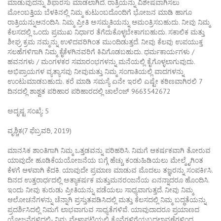
ಮಾಡುವುದನ್ನು ಶಿಫಾರಸು ಮಾಡಲಾಗಿದೆ. ರಾತ್ರಿಯನ್ನು ವಿಶೇಷವಾಗಿಸಲು
ಮೋಂಬತ್ತಿಯ ಬೆಳಕಿನಲ್ಲಿ ನಿಮ್ಮ ಕುಟುಂಬದೊಂದಿಗೆ ಭೋಜನ ಮಾಡಿ ಹಾಗೂ
ರಾತ್ರಿಯನ್ನುಆನಂದಿಸಿ. ನಿಮ್ಮ ಪ್ರೀತಿ ಅಸಮ್ಮತಿಯನ್ನು ಆಮಂತ್ರಿಸಬಹುದು. ನೀವು ನಿಮ್ಮ
ಕೆಲಸದಲ್ಲಿ ಒಂದು ಪ್ರಮುಖ ನಿರ್ಧಾರ ತೆಗೆದುಕೊಳ್ಳಬೇಕಾಗಬಹುದು. ಸಕಾಲಿಕ ಮತ್ತು
ಶೀಘ್ರ ಕ್ರಮ ನಮ್ಮನ್ನು ಉಳಿದವರಿಗಿಂತ ಮುಂದಿಡುತ್ತದೆ. ನೀವು ಕೆಲವು ಉಪಯುಕ್ತ
ಸಲಹೆಗಳಿಗಾಗಿ ನಿಮ್ಮ ಕೈಕೆಳಗಿನವರಿಗೆ ಕಿವಿಗೊಡಬಹುದು. ಧರ್ಮಕಾರ್ಯಗಳು /
ಹವನಗಳು / ಮಂಗಳಕರ ಸಮಾರಂಭಗಳನ್ನು ಮನೆಯಲ್ಲಿ ಕೈಗೊಳ್ಳಲಾಗುವುದು.
ಅಭಿಪ್ರಾಯಗಳ ವ್ಯತ್ಯಾಸವು ನೀವುಮತ್ತು ನಿಮ್ಮ ಸಂಗಾತಿಯಲ್ಲಿ ವಾದಗಳನ್ನು
ಉಂಟುಮಾಡಬಹುದು. ಕರೆ ಮಾಡಿ ಸಮಸ್ಯೆ ಏನೇ ಇರಲಿ ಎಷ್ಟೇ ಕಠಿಣವಾಗಿರಲಿ 7
ದಿನದಲ್ಲಿ ಶಾಶ್ವತ ಪರಿಹಾರ ಪರಿಹಾರದಲ್ಲಿ ಚಾಲೆಂಜ್ 9663542672
ಅದೃಷ್ಟ ಸಂಖ್ಯೆ: 5
ವೃಶ್ಚಿಕ(7 ಫೆಬ್ರವರಿ, 2019)
ಮಾನಸಿಕ ಶಾಂತಿಗಾಗಿ ನಿಮ್ಮ ಒತ್ತಡವನ್ನು ಪರಿಹರಿಸಿ. ನಿಮಗೆ ಆಕರ್ಷಕವಾಗಿ ತೋರುವ
ಯಾವುದೇ ಹೂಡಿಕೆಯಯೋಜನೆಯ ಬಗ್ಗೆ ಹೆಚ್ಚು ಕಂಡುಹಿಡಿಯಲು ಮೇಲ್ಮೈಗಿಂತ
ಕೆಳಗೆ ಆಳವಾಗಿ ಕೆದಕಿ. ಯಾವುದೇ ಪ್ರಮಾಣ ಮಾಡುವ ಮೊದಲು ತಜ್ಞರನ್ನು ಸಂಪರ್ಕಿಸಿ.
ದಿನದ ಉತ್ತರಾರ್ಧದಲ್ಲಿ ಅತ್ಯಾಕರ್ಷಕ ಮತ್ತುಮನರಂಜನೆಯ ಏನನ್ನಾದರೂ ಹೊಂದಿಸಿ.
ಇಂದು ನೀವು ಕುರುಡು ಪ್ರೀತಿಯನ್ನು ಪಡೆಯಲು ಸಾಧ್ಯವಾಗುತ್ತದೆ. ನೀವು ನಿಮ್ಮ
ಆಲೋಚನೆಗಳನ್ನು ಚೆನ್ನಾಗಿ ಪ್ರಸ್ತುತಪಡಿಸಿದಲ್ಲಿ ಮತ್ತು ಕೆಲಸದಲ್ಲಿ ನಿಮ್ಮ ಬದ್ಧತೆಯನ್ನು
ಪ್ರದರ್ಶಿಸಿದಲ್ಲಿ ನಿಮಗೆ ಲಾಭವಾಗುವ ಸಾಧ್ಯತೆಗಳಿವೆ. ಯಾವುದಾದರೂ ಪ್ರಯಾಣದ
ಯೋಜನೆಗಳಿದ್ದಲ್ಲಿ- ನಿಮ್ಮ ವೇಳಾಪಟ್ಟಿಯಲ್ಲಿ ಕೊನೆಗಳಿಗೆಯಬದಲಾವಣೆಗಳಿಂದ