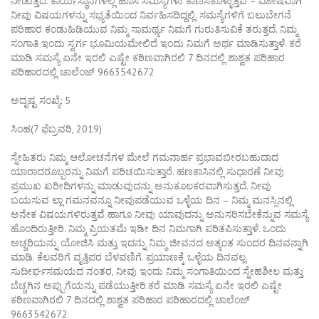
ನೀಡುತ್ತದೆ. ಕಾರ್ಯಸ್ಥಾನಗಳಲ್ಲಿ ಹೊಸ ಸಮಸ್ಯೆಗಳು ಕಾಣಿಸಿಕೊಳ್ಳುತ್ತವೆ – ವಿಶೇಷವಾಗಿ
ನೀವು ವಿಷಯಗಳನ್ನು ಸಭ್ಯತೆಯಿಂದ ನಿರ್ವಹಿಸದಿದ್ದಲ್ಲಿ. ಸಮಸ್ಯೆಗಳಿಗೆ ಬಲುಬೇಗನೆ
ಪರಿಹಾರ ಕಂಡುಹಿಡಿಯುವ ನಿಮ್ಮ ಸಾಮರ್ಥ್ಯ ನಿಮಗೆ ಗುರುತಿಸುವಿಕೆ ತರುತ್ತದೆ. ನಿಮ್ಮ
ಸಂಗಾತಿ ಇಂದು ಸ್ವರ್ಗ ಭೂಮಿಯಮೇಲಿದೆ ಇಂದು ನಿಮಗೆ ಅರ್ಥ ಮಾಡಿಸುತ್ತಾಳೆ. ಕರೆ
ಮಾಡಿ ಸಮಸ್ಯೆ ಏನೇ ಇರಲಿ ಎಷ್ಟೇ ಕಠಿಣವಾಗಿರಲಿ 7 ದಿನದಲ್ಲಿ ಶಾಶ್ವತ ಪರಿಹಾರ
ಪರಿಹಾರದಲ್ಲಿ ಚಾಲೆಂಜ್ 9663542672
ಅದೃಷ್ಟ ಸಂಖ್ಯೆ: 5
ಸಿಂಹ(7 ಫೆಬ್ರವರಿ, 2019)
ಸ್ನೇಹಿತರು ನಿಮ್ಮ ಆಲೋಚನೆಗಳ ಮೇಲೆ ಗಮನಾರ್ಹ ಪ್ರಭಾವಬೀರಬಹುದಾದ
ಯಾರಾದರೂಬ್ಬರನ್ನು ನಿಮಗೆ ಪರಿಚಯಿಸುತ್ತಾರೆ. ಹಣಕಾಸಿನಲ್ಲಿ ಸುಧಾರಣೆ ನೀವು
ಪ್ರಮುಖ ಖರೀದಿಗಳನ್ನು ಮಾಡುವುದನ್ನು ಅನುಕೂಲಕರವಾಗಿಸುತ್ತದೆ. ನೀವು
ಬಯಸುವ ಲ್ಲಾ ಗಮನವನ್ನೂ ನೀವುಪಡೆಯುವ ಒಳ್ಳೆಯ ದಿನ – ನಿಮ್ಮ ಮನಸ್ಸಿನಲ್ಲಿ
ಅನೇಕ ವಿಷಯಗಳಿರುತ್ತವೆ ಹಾಗೂ ನೀವು ಯಾವುದನ್ನು ಅನುಸರಿಸಬೇಕೆನ್ನುವ ಸಮಸ್ಯೆ
ಹೊಂದಿರುತ್ತೀರಿ. ನಿಮ್ಮ ಪ್ರಿಯತಮೆ ಇಡೀ ದಿನ ನಿಮಗಾಗಿ ಪರಿತಪಿಸುತ್ತಾಳೆ. ಒಂದು
ಅಚ್ಚರಿಯನ್ನು ಯೋಜಿಸಿ ಮತ್ತು ಇದನ್ನು ನಿಮ್ಮ ಜೀವನದ ಅತ್ಯಂತ ಸುಂದರ ದಿನವನ್ನಾಗಿ
ಮಾಡಿ. ಕೆಲವರಿಗೆ ವೃತ್ತಿಪರ ಬೆಳವಣಿಗೆ. ಪ್ರಯಾಣಕ್ಕೆ ಒಳ್ಳೆಯ ದಿನವಲ್ಲ.
ಸುದೀರ್ಘಸಮಯದ ನಂತರ, ನೀವು ಇಂದು ನಿಮ್ಮ ಸಂಗಾತಿಯಿಂದ ಸ್ನೇಹಶೀಲ ಮತ್ತು
ಬೆಚ್ಚಗಿನ ಅಪ್ಪುಗೆಯನ್ನು ಪಡೆಯುತ್ತೀರಿ.ಕರೆ ಮಾಡಿ ಸಮಸ್ಯೆ ಏನೇ ಇರಲಿ ಎಷ್ಟೇ
ಕಠಿಣವಾಗಿರಲಿ 7 ದಿನದಲ್ಲಿ ಶಾಶ್ವತ ಪರಿಹಾರ ಪರಿಹಾರದಲ್ಲಿ ಚಾಲೆಂಜ್
9663542672