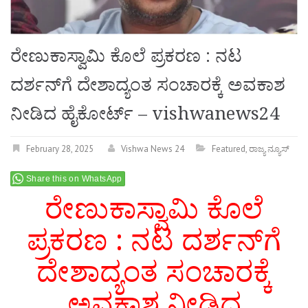
ರೇಣುಕಾಸ್ವಾಮಿ ಕೊಲೆ ಪ್ರಕರಣ : ನಟ
ದರ್ಶನ್‌ಗೆ ದೇಶಾದ್ಯಂತ ಸಂಚಾರಕ್ಕೆ ಅವಕಾಶ
ನೀಡಿದ ಹೈಕೋರ್ಟ್ – vishwanews24
February 28, 2025
Vishwa News 24
Featured
,
ರಾಜ್ಯ ನ್ಯೂಸ್
Share this on WhatsApp
ರೇಣುಕಾಸ್ವಾಮಿ ಕೊಲೆ
ಪ್ರಕರಣ : ನಟ ದರ್ಶನ್‌ಗೆ
ದೇಶಾದ್ಯಂತ ಸಂಚಾರಕ್ಕೆ
ಅವಕಾಶ ನೀಡಿದ