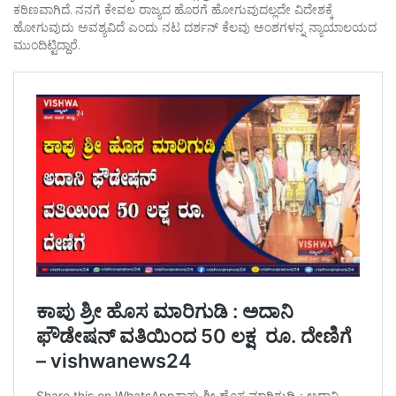
ಕಠಿಣವಾಗಿದೆ. ನನಗೆ ಕೇವಲ ರಾಜ್ಯದ ಹೊರಗೆ ಹೋಗುವುದಲ್ಲದೇ ವಿದೇಶಕ್ಕೆ
ಹೋಗುವುದು ಅವಶ್ಯವಿದೆ ಎಂದು ನಟ ದರ್ಶನ್ ಕೆಲವು ಅಂಶಗಳನ್ನ ನ್ಯಾಯಾಲಯದ
ಮುಂದಿಟ್ಟಿದ್ದಾರೆ.