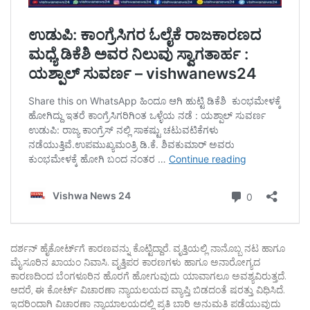
ದರ್ಶನ್ ಹೈಕೋರ್ಟ್‌ಗೆ ಕಾರಣವನ್ನು ಕೊಟ್ಟಿದ್ದಾರೆ. ವೃತ್ತಿಯಲ್ಲಿ ನಾನೊಬ್ಬ ನಟ ಹಾಗೂ
ಮೈಸೂರಿನ ಖಾಯಂ ನಿವಾಸಿ. ವೃತ್ತಿಪರ ಕಾರಣಗಳು ಹಾಗೂ ಅನಾರೋಗ್ಯದ
ಕಾರಣದಿಂದ ಬೆಂಗಳೂರಿನ ಹೊರಗೆ ಹೋಗುವುದು ಯಾವಾಗಲೂ ಅವಶ್ಯವಿರುತ್ತದೆ.
ಆದರೆ, ಈ ಕೋರ್ಟ್ ವಿಚಾರಣಾ ನ್ಯಾಯಲಯದ ವ್ಯಾಪ್ತಿ ಬಿಡದಂತೆ ಷರತ್ತು ವಿಧಿಸಿದೆ.
ಇದರಿಂದಾಗಿ ವಿಚಾರಣಾ ನ್ಯಾಯಾಲಯದಲ್ಲಿ ಪ್ರತಿ ಬಾರಿ ಅನುಮತಿ ಪಡೆಯುವುದು