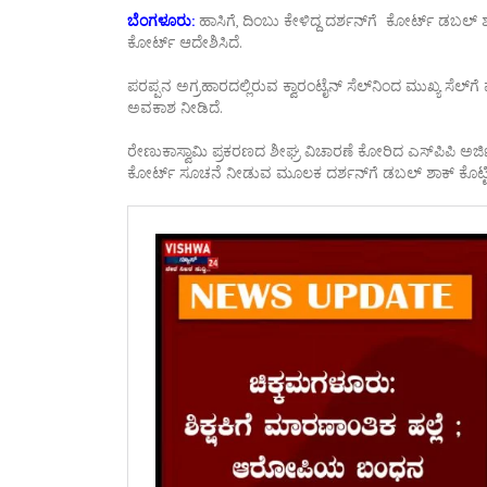
ಬೆಂಗಳೂರು:
ಹಾಸಿಗೆ, ದಿಂಬು ಕೇಳಿದ್ದ ದರ್ಶನ್‌ಗೆ ಕೋರ್ಟ್‌ ಡಬಲ್‌ 
ಕೋರ್ಟ್ ಆದೇಶಿಸಿದೆ.
ಪರಪ್ಪನ ಅಗ್ರಹಾರದಲ್ಲಿರುವ ಕ್ವಾರಂಟೈನ್ ಸೆಲ್‌ನಿಂದ ಮುಖ್ಯ ಸೆಲ್‌ಗ
ಅವಕಾಶ ನೀಡಿದೆ.
ರೇಣುಕಾಸ್ವಾಮಿ ಪ್ರಕರಣದ ಶೀಘ್ರ ವಿಚಾರಣೆ ಕೋರಿದ ಎಸ್‌ಪಿಪಿ ಅ
ಕೋರ್ಟ್ ಸೂಚನೆ ನೀಡುವ ಮೂಲಕ ದರ್ಶನ್‌ಗೆ ಡಬಲ್‌ ಶಾಕ್‌ ಕೊಟ್ಟಿ