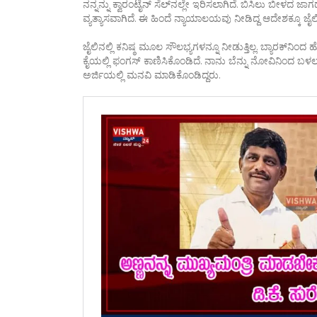
ನನ್ನನ್ನು ಕ್ವಾರಂಟೈನ್‌ ಸೆಲ್‌ನಲ್ಲೇ ಇರಿಸಲಾಗಿದೆ. ಬಿಸಿಲು ಬೀಳದ ಜಾ
ವ್ಯತ್ಯಾಸವಾಗಿದೆ. ಈ ಹಿಂದೆ ನ್ಯಾಯಾಲಯವು ನೀಡಿದ್ದ ಆದೇಶಕ್ಕೂ ಜೈಲಿ
ಜೈಲಿನಲ್ಲಿ ಕನಿಷ್ಠ ಮೂಲ ಸೌಲಭ್ಯಗಳನ್ನೂ ನೀಡುತ್ತಿಲ್ಲ. ಬ್ಯಾರಕ್‌ನಿಂ
ಕೈಯಲ್ಲಿ ಫಂಗಸ್‌ ಕಾಣಿಸಿಕೊಂಡಿದೆ. ನಾನು ಬೆನ್ನು ನೋವಿನಿಂದ ಬಳಲುತ್
ಅರ್ಜಿಯಲ್ಲಿ ಮನವಿ ಮಾಡಿಕೊಂಡಿದ್ದರು.