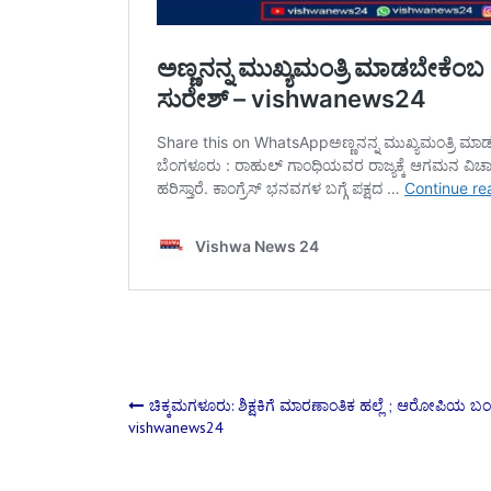
Post
ಚಿಕ್ಕಮಗಳೂರು: ಶಿಕ್ಷಕಿಗೆ ಮಾರಣಾಂತಿಕ ಹಲ್ಲೆ ; ಆರೋಪಿಯ 
vishwanews24
navigation