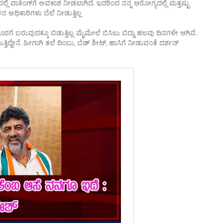
ಗದಲ್ಲಿ ವಾಕಿಂಗ್‌ಗೆ ಅವಕಾಶ ನೀಡಲಾಗಿದೆ. ಇದರಿಂದ ನನ್ನ ಆರೋಗ್ಯದಲ್ಲಿ ಮತ್ತಷ್ಟು
ನ ಅಧಿಕಾರಿಗಳು ಬೆಲೆ ನೀಡುತ್ತಿಲ್ಲ
ದ ಹೊರಗೆ ಬರುವುದಕ್ಕೂ ಬಿಡುತ್ತಿಲ್ಲ. ಮೈಮೇಲೆ ಬಿಸಿಲು ಬಿದ್ದು ಹಲವು ದಿನಗಳೇ ಆಗಿವೆ.
ತಿದ್ದೇನೆ. ಹೀಗಾಗಿ ತಲೆ ದಿಂಬು, ಬೆಡ್ ಶೀಟ್, ಹಾಸಿಗೆ ನೀಡುವಂತೆ ದರ್ಶನ್‌