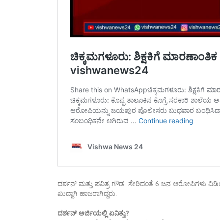
ದರ್ಶನ್ ಮತ್ತು ಪವಿತ್ರ ಗೌಡ ಸೇರಿದಂತೆ 6 ಜನ ಆರೋಪಿಗಳು ವಿಡಿಯ
ಖುದ್ದಾಗಿ ಹಾಜರಾಗಿದ್ದರು.
ದರ್ಶನ್‌ ಅರ್ಜಿಯಲ್ಲಿ ಏನಿತ್ತು?