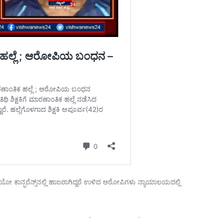
ೋ ಕಾನ್ಫರೆನ್ಸ್‌ನಲ್ಲಿ ಹಾಜರಾಗಿದ್ದರೆ ಉಳಿದ ಆರೋಪಿಗಳು ನ್ಯಾಯಾಲಯದಲ್ಲಿ