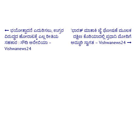
Post
ಭಯೋತ್ಪಾದನೆ ಎದುರಿಸಲು, ಉಗ್ರರ
‘ಭಾರತ್ ಮಾತಾಕಿ ಜೈ’ ಘೋಷಣೆ ಮೂಲಕ
ವಿರುದ್ಧದ ಹೋರಾಟಕ್ಕೆ ಎಲ್ಲ ರೀತಿಯ
ದಕ್ಷಿಣ ಕೊರಿಯಾದಲ್ಲಿ ಪ್ರಧಾನಿ ಮೋದಿಗೆ
ಸಹಕಾರ : ಸೌದಿ ಅರೇಬಿಯಾ –
ಅದ್ಧೂರಿ ಸ್ವಾಗತ – Vishwanews24
navigation
Vishwanews24