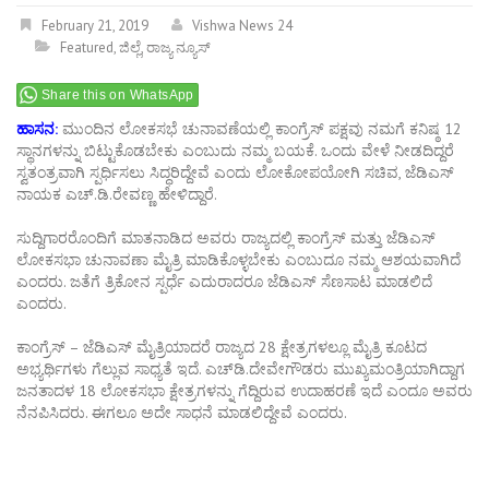
February 21, 2019
Vishwa News 24
Featured
,
ಜಿಲ್ಲೆ
,
ರಾಜ್ಯ ನ್ಯೂಸ್
Share this on WhatsApp
ಹಾಸನ:
ಮುಂದಿನ ಲೋಕಸಭೆ ಚುನಾವಣೆಯಲ್ಲಿ ಕಾಂಗ್ರೆಸ್‌ ಪಕ್ಷವು ನಮಗೆ ಕನಿಷ್ಠ 12
ಸ್ಥಾನಗಳನ್ನು ಬಿಟ್ಟುಕೊಡಬೇಕು ಎಂಬುದು ನಮ್ಮ ಬಯಕೆ. ಒಂದು ವೇಳೆ ನೀಡದಿದ್ದರೆ
ಸ್ವತಂತ್ರವಾಗಿ ಸ್ಪರ್ಧಿಸಲು ಸಿದ್ಧರಿದ್ದೇವೆ ಎಂದು ಲೋಕೋಪಯೋಗಿ ಸಚಿವ, ಜೆಡಿಎಸ್‌
ನಾಯಕ ಎಚ್‌.ಡಿ.ರೇವಣ್ಣ ಹೇಳಿದ್ದಾರೆ.
ಸುದ್ದಿಗಾರರೊಂದಿಗೆ ಮಾತನಾಡಿದ ಅವರು ರಾಜ್ಯದಲ್ಲಿ ಕಾಂಗ್ರೆಸ್ ಮತ್ತು ಜೆಡಿಎಸ್
ಲೋಕಸಭಾ ಚುನಾವಣಾ ಮೈತ್ರಿ ಮಾಡಿಕೊಳ್ಳಬೇಕು ಎಂಬುದೂ ನಮ್ಮ ಆಶಯವಾಗಿದೆ
ಎಂದರು. ಜತೆಗೆ ತ್ರಿಕೋನ ಸ್ಪರ್ಧೆ ಎದುರಾದರೂ ಜೆಡಿಎಸ್ ಸೆಣಸಾಟ ಮಾಡಲಿದೆ
ಎಂದರು.
ಕಾಂಗ್ರೆಸ್‌ – ಜೆಡಿಎಸ್‌ ಮೈತ್ರಿಯಾದರೆ ರಾಜ್ಯದ 28 ಕ್ಷೇತ್ರಗಳಲ್ಲೂ ಮೈತ್ರಿ ಕೂಟದ
ಅಭ್ಯರ್ಥಿಗಳು ಗೆಲ್ಲುವ ಸಾಧ್ಯತೆ ಇದೆ. ಎಚ್‌ಡಿ.ದೇವೇಗೌಡರು ಮುಖ್ಯಮಂತ್ರಿಯಾಗಿದ್ದಾಗ
ಜನತಾದಳ 18 ಲೋಕಸಭಾ ಕ್ಷೇತ್ರಗಳನ್ನು ಗೆದ್ದಿರುವ ಉದಾಹರಣೆ ಇದೆ ಎಂದೂ ಅವರು
ನೆನಪಿಸಿದರು. ಈಗಲೂ ಅದೇ ಸಾಧನೆ ಮಾಡಲಿದ್ದೇವೆ ಎಂದರು.