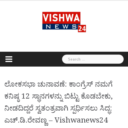
Skip
to
content
Search
for:
ಲೋಕಸಭಾ ಚುನಾವಣೆ: ಕಾಂಗ್ರೆಸ್‌ ನಮಗೆ
ಕನಿಷ್ಠ 12 ಸ್ಥಾನಗಳನ್ನು ಬಿಟ್ಟು ಕೊಡಬೇಕು,
ನೀಡದಿದ್ದರೆ ಸ್ವತಂತ್ರವಾಗಿ ಸ್ಪರ್ಧಿಸಲು ಸಿದ್ಧ:
ಎಚ್.ಡಿ.ರೇವಣ್ಣ – Vishwanews24