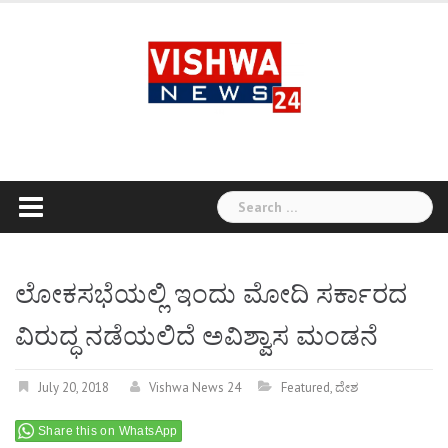
Skip
to
content
Search
for:
ಲೋಕಸಭೆಯಲ್ಲಿ ಇಂದು ಮೋದಿ ಸರ್ಕಾರದ
ವಿರುದ್ಧ ನಡೆಯಲಿದೆ ಅವಿಶ್ವಾಸ ಮಂಡನೆ
July 20, 2018
Vishwa News 24
Featured
,
ದೇಶ
Share this on WhatsApp