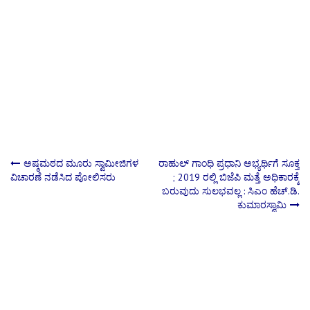
Post
ಅಷ್ಠಮಠದ ಮೂರು ಸ್ವಾಮೀಜಿಗಳ
ರಾಹುಲ್ ಗಾಂಧಿ ಪ್ರಧಾನಿ ಅಭ್ಯರ್ಥಿಗೆ ಸೂಕ್ತ
ವಿಚಾರಣೆ ನಡೆಸಿದ ಪೋಲಿಸರು
; 2019 ರಲ್ಲಿ ಬಿಜೆಪಿ ಮತ್ತೆ ಅಧಿಕಾರಕ್ಕೆ
ಬರುವುದು ಸುಲಭವಲ್ಲ : ಸಿಎಂ ಹೆಚ್.ಡಿ.
navigation
ಕುಮಾರಸ್ವಾಮಿ