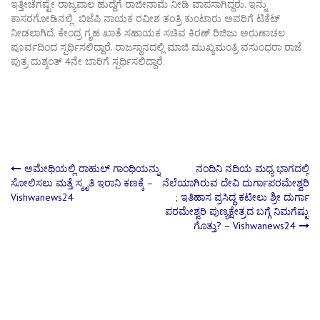
ಇತ್ತೀಚೆಗಷ್ಟೇ ರಾಜ್ಯಪಾಲ ಹುದ್ದೆಗೆ ರಾಜೀನಾಮೆ ನೀಡಿ ವಾಪಸಾಗಿದ್ದರು. ಇನ್ನು
ಕಾಸರಗೋಡಿನಲ್ಲಿ ಬಿಜೆಪಿ ನಾಯಕ ರವೀಶ ತಂತ್ರಿ ಕುಂಟಾರು ಅವರಿಗೆ ಟಿಕೆಟ್‌
ನೀಡಲಾಗಿದೆ. ಕೇಂದ್ರ ಗೃಹ ಖಾತೆ ಸಹಾಯಕ ಸಚಿವ ಕಿರಣ್‌ ರಿಜಿಜು ಅರುಣಾಚಲ
ಪೂರ್ವದಿಂದ ಸ್ಪರ್ಧಿಸಲಿದ್ದಾರೆ. ರಾಜಸ್ಥಾನದಲ್ಲಿ ಮಾಜಿ ಮುಖ್ಯಮಂತ್ರಿ ವಸುಂಧರಾ ರಾಜೆ
ಪುತ್ರ ದುಶ್ಶಂತ್‌ 4ನೇ ಬಾರಿಗೆ ಸ್ಪರ್ಧಿಸಲಿದ್ದಾರೆ.
Post
ಅಮೇಥಿಯಲ್ಲಿ ರಾಹುಲ್ ಗಾಂಧಿಯನ್ನು
ನಂದಿನಿ ನದಿಯ ಮಧ್ಯ ಭಾಗದಲ್ಲಿ
ಸೋಲಿಸಲು ಮತ್ತೆ ಸ್ಮೃತಿ ಇರಾನಿ ಕಣಕ್ಕೆ –
ನೆಲೆಯಾಗಿರುವ ದೇವಿ ದುರ್ಗಾಪರಮೇಶ್ವರಿ
Vishwanews24
; ಇತಿಹಾಸ ಪ್ರಸಿದ್ಧ ಕಟೀಲು ಶ್ರೀ ದುರ್ಗಾ
navigation
ಪರಮೇಶ್ವರಿ ಪುಣ್ಯಕ್ಷೇತ್ರದ ಬಗ್ಗೆ ನಿಮಗೆಷ್ಟು
ಗೊತ್ತು? – Vishwanews24