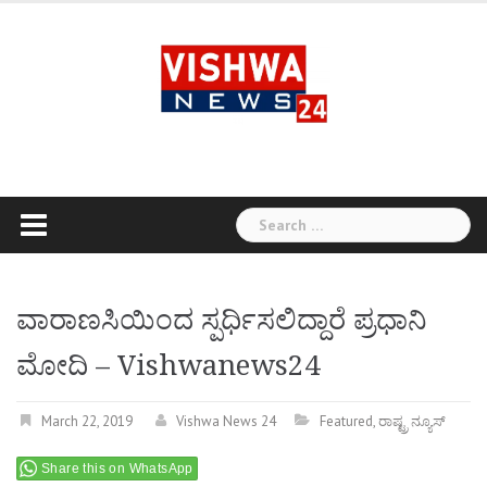
Skip
to
content
Search
for:
ವಾರಾಣಸಿಯಿಂದ ಸ್ಪರ್ಧಿಸಲಿದ್ದಾರೆ ಪ್ರಧಾನಿ
ಮೋದಿ – Vishwanews24
March 22, 2019
Vishwa News 24
Featured
,
ರಾಷ್ಟ್ರ ನ್ಯೂಸ್
Share this on WhatsApp