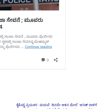
ಕೈಕೊಟ್ಟ ಪ್ರಿಯಕರ : ಮದುವೆ ದಿನವೇ ಆತನ ಮೇಲೆ ಆಸಿಡ್‌ ದಾಳಿಗೆ