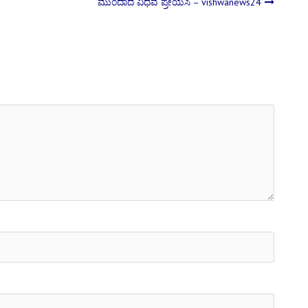
ಮುಂದಾದ ವಿಧವೆ ಪ್ರೇಯಸಿ – vishwanews24