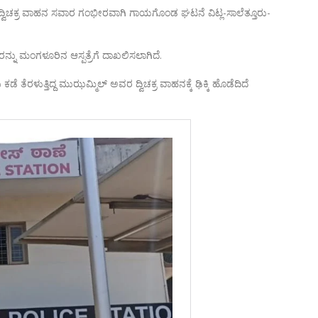
ಸಿ ದ್ವಿಚಕ್ರ ವಾಹನ ಸವಾರ ಗಂಭೀರವಾಗಿ ಗಾಯಗೊಂಡ ಘಟನೆ ವಿಟ್ಲ-ಸಾಲೆತ್ತೂರು-
ನು ಮಂಗಳೂರಿನ ಆಸ್ಪತ್ರೆಗೆ ದಾಖಲಿಸಲಾಗಿದೆ.
ೆ ತೆರಳುತ್ತಿದ್ದ ಮುಝಮ್ಮಿಲ್ ಅವರ ದ್ವಿಚಕ್ರ ವಾಹನಕ್ಕೆ ಢಿಕ್ಕಿ ಹೊಡೆದಿದೆ