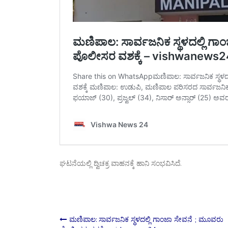
ಘಟನೆಯಲ್ಲಿ ದ್ವಿಚಕ್ರ ವಾಹನಕ್ಕೆ ಹಾನಿ ಸಂಭವಿಸಿದೆ.
Post
ಮಣಿಪಾಲ: ಸಾರ್ವಜನಿಕ ಸ್ಥಳದಲ್ಲಿ ಗಾಂಜಾ ಸೇವನೆ ; ಮೂವರು