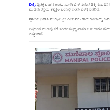
ವಿಟ್ಲ :
ದ್ವಿಚಕ್ರ ವಾಹನ ಹಾಗೂ ಖಾಸಗಿ ಬಸ್ ನಡುವೆ ಢಿಕ್ಕಿ ಸಂಭವಿ
ಮುಡಿಪು ರಸ್ತೆಯ ಕಟ್ಟತ್ತಿಲ ಎಂಬಲ್ಲಿ ಇಂದು ಬೆಳಗ್ಗೆ ನಡೆದಿದೆ.
ಸ್ಥಳೀಯ ನಿವಾಸಿ ಮುಝಮ್ಮಿಲ್ ಎಂಬವರು ಗಾಯಗೊಂಡಿದ್ದು, ಅವರನ್
ವಿಟ್ಲದಿಂದ ಮುಡಿಪು ಕಡೆ ಸಂಚರಿಸುತ್ತಿದ್ದ ಖಾಸಗಿ ಬಸ್ ಹಾಗೂ ಮೆದು ಕಡ
ಎನ್ನಲಾಗಿದೆ.