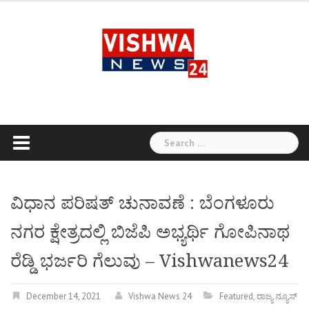
Skip
to
content
Search
for:
ವಿಧಾನ ಪರಿಷತ್ ಚುನಾವಣೆ : ಬೆಂಗಳೂರು
ನಗರ ಕ್ಷೇತ್ರದಲ್ಲಿ ಬಿಜೆಪಿ ಅಭ್ಯರ್ಥಿ ಗೋಪಿನಾಥ
ರೆಡ್ಡಿ ಭರ್ಜರಿ ಗೆಲುವು – Vishwanews24
December 14, 2021
Vishwa News 24
Featured
,
ರಾಜ್ಯ ನ್ಯೂಸ್