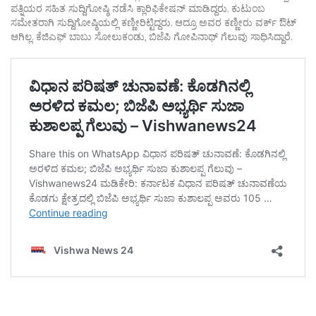
ಪತ್ನಿಯರ ಸಹಿತ ಸುದ್ದಿಗೋಷ್ಠಿ ನಡೆಸಿ ಕ್ಲಾರಿಫಿಕೇಷನ್ ಮಾಡಿದ್ದರು. ಕುಟುಂಬ
ಸಮೇತರಾಗಿ ಸುದ್ದಿಗೋಷ್ಠಿಯಲ್ಲಿ ಕಣ್ಣೀರಿಟ್ಟಿದ್ದರು. ಆದ್ರೂ ಅವರ ಕಣ್ಣೀರು ವರ್ಕ್ ಔಟ್
ಆಗಿಲ್ಲ. ಕೆಜಿಎಫ್ ಬಾಬು ಸೋಲುಕಂಡು, ಬಿಜೆಪಿ ಗೋಪಿನಾಥ್ ಗೆಲುವು ಸಾಧಿಸಿದ್ದಾರೆ.