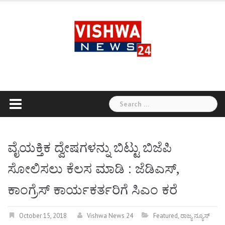
Skip
to
content
Search
for:
ವೈಯಕ್ತಿಕ ದ್ವೇಷಗಳನ್ನು ಬಿಟ್ಟು ಬಿಜೆಪಿ
ಸೋಲಿಸಲು ಕೆಲಸ ಮಾಡಿ : ಜೆಡಿಎಸ್,
ಕಾಂಗ್ರೆಸ್ ಕಾರ್ಯಕರ್ತರಿಗೆ ಸಿಎಂ ಕರೆ
October 15, 2018
Vishwa News 24
Featured
,
ರಾಜ್ಯ ನ್ಯೂಸ್