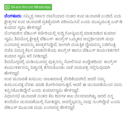
Share this on WhatsApp
ಬೆಂಗಳೂರು:
ಸಮ್ಮಿಶ್ರ ಸರ್ಕಾರ ರಚನೆಯಾದ ನಂತರ ಉಪ ಚುನಾವಣೆ ಬಂದಿದೆ, ಐದು
ಕ್ಷೇತ್ರಗಳ ಉಪ ಚುನಾವಣೆ ಪ್ರತಿಷ್ಠೆಯಾಗಿ ಪರಿಣಮಿಸಿದೆ ಎಂದು ಮುಖ್ಯಮಂತ್ರಿ ಎಚ್.ಡಿ
ಕುಮಾರ ಸ್ವಾಮಿ ಹೇಳಿದ್ದಾರೆ.
ಬೆಂಗಳೂರಿನ ಜೆಡಿಎಸ್ ಕಚೇರಿಯಲ್ಲಿ ಸುದ್ಧಿ ಗೋಷ್ಠಿಯಲ್ಲಿ ಮಾತನಾಡಿದ ಕುಮಾರ
ಸ್ವಾಮಿ, ಶಿವಮೊಗ್ಗ ಕ್ಷೇತ್ರಕ್ಕೆ ಜೆಡಿಎಸ್- ಕಾಂಗ್ರೆಸ್ ಒಮ್ಮತದ ಅಭ್ಯರ್ಥಿಯಾಗಿ ಮಧು
ಬಂಗಾರಪ್ಪ ಅವರನ್ನು ಕಣಕ್ಕಿಳಿಸಿದ್ದೇವೆ, ಹೀಗಾಗಿ ವಯಕ್ತಿಕ ದ್ವೇಷವನ್ನು ಬದಿಗೊತ್ತಿ
ಬಿಜೆಪಿ ವಿರುದ್ಧ ಕೆಲಸ ಮಾಡಬೇಕೆಂದು ಕಾಂಗ್ರೆಸ್ ಹಾಗೂ ಜೆಡಿಎಸ್ ಕಾರ್ಯಕರ್ತರಿಗೆ
ಕುಮಾರ ಸ್ವಾಮಿ ಕರೆ ನೀಡಿದ್ದಾರೆ.
ಶಿವಮೊಗ್ಗದಲ್ಲಿ ಯಡಿಯೂರಪ್ಪ ಪುತ್ರನನ್ನು ಸೋಲಿಸುವ ಉದ್ದೇಶದಿಂದ ಕಾಂಗ್ರೆಸ್
ಕಾರ್ಯಕರ್ತರನ್ನು ವಿಶ್ವಾಸಕ್ಕೆ ತೆಗೆದುಕೊಂಡು ನಾಳೆ ನಾಮಪತ್ರ ಸಲ್ಲಿಸುವುದಾಗಿ
ಹೇಳಿದ್ದಾರೆ.
ಉಪ ಚುನಾವಣೆ ಕುಟುಂಬ ರಾಜಕಾರಣಕ್ಕೆ ವೇದಿಕೆಯಾಗಿದೆ, ಆದರೆ ನಮ್ಮ
ಕುಟುಂಬದತ್ತ ಬೆರಳು ಮಾಡಿ ತೋರಿಸಲಾಗುತ್ತದೆ, ಆದರೆ ಈ ಚುನಾವಣೆಯಿಂದ ನಾನು
ತಪ್ಪಿಸಿಕೊಂಡಿದ್ದೇನೆ ಎಂದು ಕುಮಾರಸ್ವಾಮಿ ಹೇಳಿದ್ದಾರೆ.
ವಿಧಾನಸಭೆ ಚುನಾವಣೆ ನಂತರ ಕೆಲ ದಿನಗಳ ಕಾಲ ಬೇಸರವಾಗಿತ್ತು, ಆದರೆ ನನ್ನ
ತಂದೆಯೇ ಚುನಾವಣೆಯಲ್ಲಿ ಸೋತಿದ್ದರು, ಅದನ್ನೆಲ್ಲವನ್ನು ನಾವು ನುಂಗಿದ್ದೇವೆ ಎಂದು
ಜೆಡಿಎಸ್ ಮುಖಂಡ ಮಧು ಬಂಗಾರಪ್ಪ ಹೇಳಿದ್ದಾರೆ.