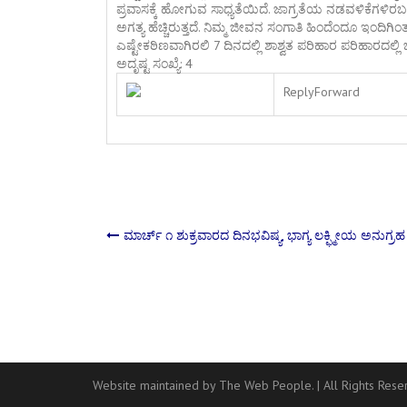
ಪ್ರವಾಸಕ್ಕೆ ಹೋಗುವ ಸಾಧ್ಯತೆಯಿದೆ. ಜಾಗ್ರತೆಯ ನಡವಳಿಕೆಗಳಿರ
ಅಗತ್ಯ ಹೆಚ್ಚಿರುತ್ತದೆ. ನಿಮ್ಮ ಜೀವನ ಸಂಗಾತಿ ಹಿಂದೆಂದೂ ಇಂದಿಗಿಂ
ಎಷ್ಟೇಕಠಿಣವಾಗಿರಲಿ 7 ದಿನದಲ್ಲಿ ಶಾಶ್ವತ ಪರಿಹಾರ ಪರಿಹಾರದಲ್
ಅದೃಷ್ಟ ಸಂಖ್ಯೆ: 4
Reply
Forward
Post
ಮಾರ್ಚ್ ೧ ಶುಕ್ರವಾರದ ದಿನಭವಿಷ್ಯ, ಭಾಗ್ಯ ಲಕ್ಫ್ಮೀಯ ಅನುಗ್ರಹ
navigation
Website maintained by The Web People.
|
All Rights Res