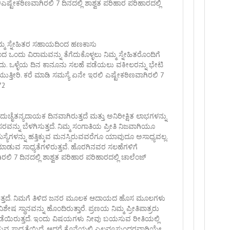
ಿಎಷ್ಟೇಕಠಿಣವಾಗಿರಲಿ 7 ದಿನದಲ್ಲಿ ಶಾಶ್ವತ ಪರಿಹಾರ ಪರಿಹಾರದಲ್ಲಿ
 ನಿಮ್ಮ ಸ್ನೇಹಿತರ ಸಹಾಯದಿಂದ ಹಣಕಾಸು
ಂದು ವಿರಾಮವನ್ನು ತೆಗೆದುಕೊಳ್ಳಲು ನಿಮ್ಮ ಸ್ನೇಹಿತರೊಂದಿಗೆ
ಬಹುದು. ಒಳ್ಳೆಯ ದಿನ ಕಾನೂನು ಸಲಹೆ ಪಡೆಯಲು ವಕೀಲರನ್ನು ಭೇಟಿ
್ತೀರಿ. ಕರೆ ಮಾಡಿ ಸಮಸ್ಯೆ ಏನೇ ಇರಲಿ ಎಷ್ಟೇಕಠಿಣವಾಗಿರಲಿ 7
72
ೈತನ್ಯದಾಯಕ ದಿನವಾಗಿರುತ್ತದೆ ಮತ್ತು ಅನಿರೀಕ್ಷಿತ ಲಾಭಗಳನ್ನು
ರಿಸರವನ್ನು ಬೆಳಗಿಸುತ್ತದೆ. ನಿಮ್ಮ ಸಂಗಾತಿಯ ಪ್ರೀತಿ ನಿಜವಾಗಿಯೂ
್ಯೆಗಳನ್ನು ಹತ್ತಿಕ್ಕುವ ಮನಸ್ಸಿರುವವರೆಗೂ ಯಾವುದೂ ಅಸಾಧ್ಯವಲ್ಲ.
ಾಡುವ ಸಾಧ್ಯತೆಗಳಿರುತ್ತವೆ. ಹೊರಗಿನವರ ಸಲಹೆಗಳಿಗೆ
ಲಿ 7 ದಿನದಲ್ಲಿ ಶಾಶ್ವತ ಪರಿಹಾರ ಪರಿಹಾರದಲ್ಲಿ ಚಾಲೆಂಜ್
ಗಿರುತ್ತದೆ. ನಿಮಗೆ ತಿಳಿದ ಜನರ ಮೂಲಕ ಆದಾಯದ ಹೊಸ ಮೂಲಗಳು
ೕಷ ಸ್ಥಾನವನ್ನು ಹೊಂದಿರುತ್ತಾರೆ. ಪ್ರಣಯ ನಿಮ್ಮ ಪ್ರೀತಿಪಾತ್ರರು
ನೆಡೆಯಿರುತ್ತದೆ. ಇಂದು ವಿಷಯಗಳು ನೀವು ಬಯಸುವ ರೀತಿಯಲ್ಲಿ
ಗುವ ಸಾಧ್ಯತೆಯಿದೆ, ಆದರೆ ಕೊನೆಯಲ್ಲಿ ಎಲ್ಲವೂಸುಂದರವಾಗಿಯೇ