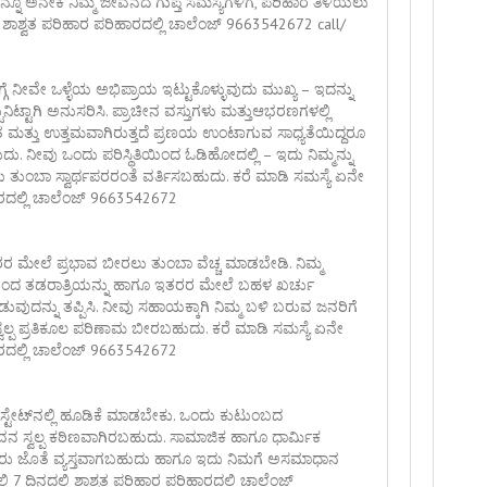
ನ್ನೂ ಅನೇಕ ನಿಮ್ಮ ಜೀವನದ ಗುಪ್ತ ಸಮಸ್ಯೆಗಳಿಗೆ, ಪರಿಹಾರ ತಿಳಿಯಲು
ಿ ಶಾಶ್ವತ ಪರಿಹಾರ ಪರಿಹಾರದಲ್ಲಿ ಚಾಲೆಂಜ್ 9663542672 call/
ಬಗ್ಗೆ ನೀವೇ ಒಳ್ಳೆಯ ಅಭಿಪ್ರಾಯ ಇಟ್ಟುಕೊಳ್ಳುವುದು ಮುಖ್ಯ – ಇದನ್ನು
ಿಟ್ಟಾಗಿ ಅನುಸರಿಸಿ. ಪ್ರಾಚೀನ ವಸ್ತುಗಳು ಮತ್ತುಆಭರಣಗಳಲ್ಲಿ
ುತ ಮತ್ತು ಉತ್ತಮವಾಗಿರುತ್ತದೆ ಪ್ರಣಯ ಉಂಟಾಗುವ ಸಾಧ್ಯತೆಯಿದ್ದರೂ
ನೀವು ಒಂದು ಪರಿಸ್ಥಿತಿಯಿಂದ ಓಡಿಹೋದಲ್ಲಿ – ಇದು ನಿಮ್ಮನ್ನು
ಂದು ತುಂಬಾ ಸ್ವಾರ್ಥಪರರಂತೆ ವರ್ತಿಸಬಹುದು. ಕರೆ ಮಾಡಿ ಸಮಸ್ಯೆ ಏನೇ
ಾರದಲ್ಲಿ ಚಾಲೆಂಜ್ 9663542672
ಇತರರ ಮೇಲೆ ಪ್ರಭಾವ ಬೀರಲು ತುಂಬಾ ವೆಚ್ಚ ಮಾಡಬೇಡಿ. ನಿಮ್ಮ
ದರಿಂದ ತಡರಾತ್ರಿಯನ್ನು ಹಾಗೂ ಇತರರ ಮೇಲೆ ಬಹಳ ಖರ್ಚು
ುವುದನ್ನು ತಪ್ಪಿಸಿ. ನೀವು ಸಹಾಯಕ್ಕಾಗಿ ನಿಮ್ಮ ಬಳಿ ಬರುವ ಜನರಿಗೆ
ಲೆಸ್ವಲ್ಪ ಪ್ರತಿಕೂಲ ಪರಿಣಾಮ ಬೀರಬಹುದು. ಕರೆ ಮಾಡಿ ಸಮಸ್ಯೆ ಏನೇ
ಾರದಲ್ಲಿ ಚಾಲೆಂಜ್ 9663542672
್ ಎಸ್ಟೇಟ್‌ನಲ್ಲಿ ಹೂಡಿಕೆ ಮಾಡಬೇಕು. ಒಂದು ಕುಟುಂಬದ
 ಜೀವನ ಸ್ವಲ್ಪ ಕಠಿಣವಾಗಿರಬಹುದು. ಸಾಮಾಜಿಕ ಹಾಗೂ ಧಾರ್ಮಿಕ
ೇಹಿತರು ಜೊತೆ ವ್ಯಸ್ತವಾಗಬಹುದು ಹಾಗೂ ಇದು ನಿಮಗೆ ಅಸಮಾಧಾನ
7 ದಿನದಲ್ಲಿ ಶಾಶ್ವತ ಪರಿಹಾರ ಪರಿಹಾರದಲ್ಲಿ ಚಾಲೆಂಜ್