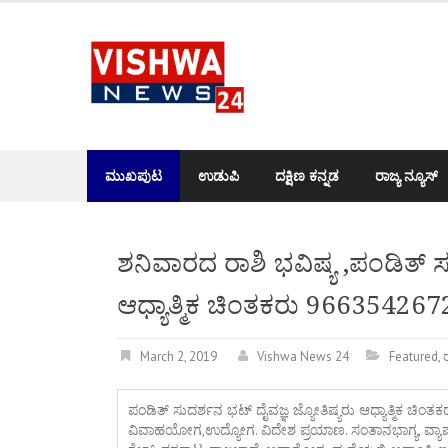
Skip
to
content
ಮುಖಪುಟ
ಉಡುಪಿ
ದಕ್ಷಿಣ ಕನ್ನಡ
ರಾಜ್ಯ ನ್ಯೂಸ್
ಶನಿವಾರದ ರಾಶಿ ಭವಿಷ್ಯ ,ಪಂಡಿತ್ ಸ
ಆಧ್ಯಾತ್ಮಿಕ ಚಿಂತಕರು 966354267
March 2, 2019
Vishwa News 24
Featured
,
ರ
ಪಂಡಿತ್ ಸುದರ್ಶನ ಭಟ್ ದೈವಜ್ಞ ಜ್ಯೋತಿಷ್ಯರು ಆಧ್ಯಾತ್ಮಿಕ ಚಿ
ವಿವಾಹಯೋಗ,ಉದ್ಯೋಗ. ವಿದೇಶ ಪ್ರಯಾಣ. ಸಂತಾನಭಾಗ್ಯ, ವ್ಯಾಪಾರ