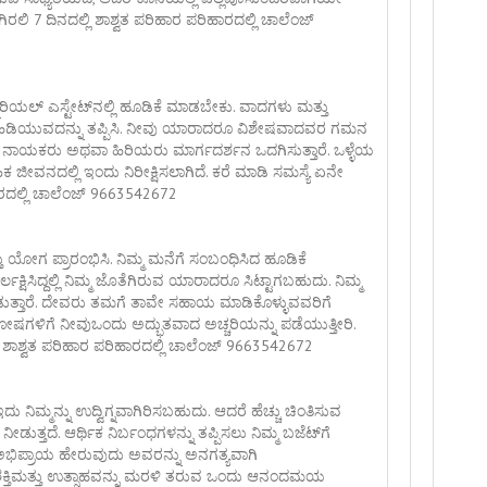
ಿರಲಿ 7 ದಿನದಲ್ಲಿ ಶಾಶ್ವತ ಪರಿಹಾರ ಪರಿಹಾರದಲ್ಲಿ ಚಾಲೆಂಜ್
ರಿಯಲ್ ಎಸ್ಟೇಟ್‌ನಲ್ಲಿ ಹೂಡಿಕೆ ಮಾಡಬೇಕು. ವಾದಗಳು ಮತ್ತು
ಿಡಿಯುವದನ್ನು ತಪ್ಪಿಸಿ. ನೀವು ಯಾರಾದರೂ ವಿಶೇಷವಾದವರ ಗಮನ
್ಯಾತ್ಮಿಕ ನಾಯಕರು ಅಥವಾ ಹಿರಿಯರು ಮಾರ್ಗದರ್ಶನ ಒದಗಿಸುತ್ತಾರೆ. ಒಳ್ಳೆಯ
ಕ ಜೀವನದಲ್ಲಿ ಇಂದು ನಿರೀಕ್ಷಿಸಲಾಗಿದೆ. ಕರೆ ಮಾಡಿ ಸಮಸ್ಯೆ ಏನೇ
ಾರದಲ್ಲಿ ಚಾಲೆಂಜ್ 9663542672
ು ಯೋಗ ಪ್ರಾರಂಭಿಸಿ. ನಿಮ್ಮ ಮನೆಗೆ ಸಂಬಂಧಿಸಿದ ಹೂಡಿಕೆ
ಕ್ಷಿಸಿದ್ದಲ್ಲಿ ನಿಮ್ಮ ಜೊತೆಗಿರುವ ಯಾರಾದರೂ ಸಿಟ್ಟಾಗಬಹುದು. ನಿಮ್ಮ
ಮಾಡುತ್ತಾರೆ. ದೇವರು ತಮಗೆ ತಾವೇ ಸಹಾಯ ಮಾಡಿಕೊಳ್ಳುವವರಿಗೆ
ೂೕಷಗಳಿಗೆ ನೀವುಒಂದು ಅದ್ಭುತವಾದ ಅಚ್ಚರಿಯನ್ನು ಪಡೆಯುತ್ತೀರಿ.
ಿ ಶಾಶ್ವತ ಪರಿಹಾರ ಪರಿಹಾರದಲ್ಲಿ ಚಾಲೆಂಜ್ 9663542672
 ಇದು ನಿಮ್ಮನ್ನು ಉದ್ವಿಗ್ನವಾಗಿರಿಸಬಹುದು. ಆದರೆ ಹೆಚ್ಚು ಚಿಂತಿಸುವ
ೀಡುತ್ತದೆ. ಆರ್ಥಿಕ ನಿರ್ಬಂಧಗಳನ್ನು ತಪ್ಪಿಸಲು ನಿಮ್ಮ ಬಜೆಟ್‌ಗೆ
ಮ್ಮ ಅಭಿಪ್ರಾಯ ಹೇರುವುದು ಅವರನ್ನು ಅನಗತ್ಯವಾಗಿ
್ಮ ಶಕ್ತಿಮತ್ತು ಉತ್ಸಾಹವನ್ನು ಮರಳಿ ತರುವ ಒಂದು ಆನಂದಮಯ