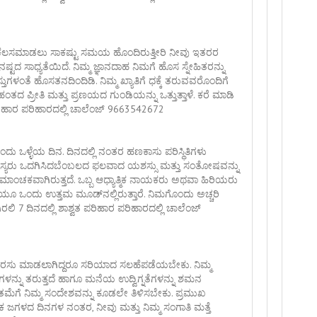
ು ಕೆಲಸಮಾಡಲು ಸಾಕಷ್ಟು ಸಮಯ ಹೊಂದಿರುತ್ತೀರಿ ನೀವು ಇತರರ
ದ ಸಾಧ್ಯತೆಯಿದೆ. ನಿಮ್ಮ ಜ್ಞಾನದಾಹ ನಿಮಗೆ ಹೊಸ ಸ್ನೇಹಿತರನ್ನು
ಗಳಂತೆ ಹೊಸತನದಿಂದಿಡಿ. ನಿಮ್ಮ ಖ್ಯಾತಿಗೆ ಧಕ್ಕೆ ತರುವವರೊಂದಿಗೆ
್ರೀತಿ ಮತ್ತು ಪ್ರಣಯದ ಗುಂಡಿಯನ್ನು ಒತ್ತುತ್ತಾಳೆ. ಕರೆ ಮಾಡಿ
ಪರಿಹಾರ ಪರಿಹಾರದಲ್ಲಿ ಚಾಲೆಂಜ್ 9663542672
ಒಂದು ಒಳ್ಳೆಯ ದಿನ. ದಿನದಲ್ಲಿ ನಂತರ ಹಣಕಾಸು ಪರಿಸ್ಥಿತಿಗಳು
 ಸದಸ್ಯರು ಒದಗಿಸಿದಬೆಂಬಲದ ಫಲವಾದ ಯಶಸ್ಸು ಮತ್ತು ಸಂತೋಷವನ್ನು
ಂಚಕವಾಗಿರುತ್ತದೆ. ಒಬ್ಬ ಆಧ್ಯಾತ್ಮಿಕ ನಾಯಕರು ಅಥವಾ ಹಿರಿಯರು
ಯೂ ಒಂದು ಉತ್ತಮ ಮೂಡ್‌ನಲ್ಲಿರುತ್ತಾರೆ. ನಿಮಗೊಂದು ಅಚ್ಚರಿ
ಲಿ 7 ದಿನದಲ್ಲಿ ಶಾಶ್ವತ ಪರಿಹಾರ ಪರಿಹಾರದಲ್ಲಿ ಚಾಲೆಂಜ್
 ಶಿಫಾರಸು ಮಾಡಲಾಗಿದ್ದರೂ ಸರಿಯಾದ ಸಲಹೆಪಡೆಯಬೇಕು. ನಿಮ್ಮ
ಗಳನ್ನು ತರುತ್ತದೆ ಹಾಗೂ ಮನೆಯ ಉದ್ವಿಗ್ನತೆಗಳನ್ನು ಶಮನ
ತಮೆಗೆ ನಿಮ್ಮ ಸಂದೇಶವನ್ನು ಕೂಡಲೇ ತಿಳಿಸಬೇಕು. ಪ್ರಮುಖ
ಜಗಳದ ದಿನಗಳ ನಂತರ, ನೀವು ಮತ್ತು ನಿಮ್ಮ ಸಂಗಾತಿ ಮತ್ತೆ