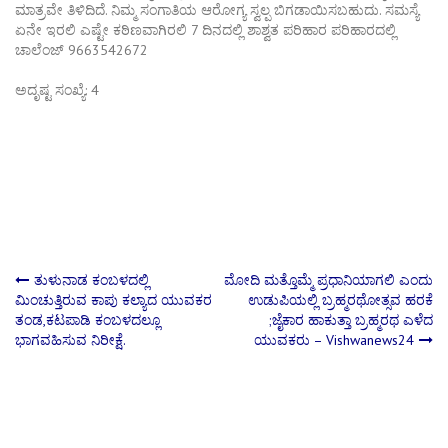
ಮಾತ್ರವೇ ತಿಳಿದಿದೆ. ನಿಮ್ಮ ಸಂಗಾತಿಯ ಆರೋಗ್ಯ ಸ್ವಲ್ಪ ಬಿಗಡಾಯಿಸಬಹುದು. ಸಮಸ್ಯೆ
ಏನೇ ಇರಲಿ ಎಷ್ಟೇ ಕಠಿಣವಾಗಿರಲಿ 7 ದಿನದಲ್ಲಿ ಶಾಶ್ವತ ಪರಿಹಾರ ಪರಿಹಾರದಲ್ಲಿ
ಚಾಲೆಂಜ್ 9663542672
ಅದೃಷ್ಟ ಸಂಖ್ಯೆ: 4
Post
ತುಳುನಾಡ ಕಂಬಳದಲ್ಲಿ
ಮೋದಿ ಮತ್ತೊಮ್ಮೆ ಪ್ರಧಾನಿಯಾಗಲಿ ಎಂದು
ಮಿಂಚುತ್ತಿರುವ ಕಾಪು ಕಲ್ಯಾದ ಯುವಕರ
ಉಡುಪಿಯಲ್ಲಿ ಬ್ರಹ್ಮರಥೋತ್ಸವ ಹರಕೆ
ತಂಡ,ಕಟಪಾಡಿ ಕಂಬಳದಲ್ಲೂ
;ಜೈಕಾರ ಹಾಕುತ್ತಾ ಬ್ರಹ್ಮರಥ ಎಳೆದ
navigation
ಭಾಗವಹಿಸುವ ನಿರೀಕ್ಷೆ.
ಯುವಕರು – Vishwanews24