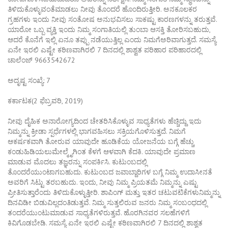
ತಿಳಿದುಕೊಳ್ಳುವಂತೆಮಾಡಲು ನೀವು ತೊಂದರೆ ಹೊಂದಿರುತ್ತೀರಿ. ಅನಕೂಲಕರ
ಗ್ರಹಗಳು ಇಂದು ನೀವು ಸಂತೋಷ ಅನುಭವಿಸಲು ಸಾಕಷ್ಟು ಕಾರಣಗಳನ್ನು ತರುತ್ತವೆ.
ಯಾರೋ ಒಬ್ಬ ವ್ಯಕ್ತಿ ಇಂದು ನಿಮ್ಮ ಸಂಗಾತಿಯಲ್ಲಿ ತುಂಬಾ ಆಸಕ್ತಿ ತೋರಿಸಬಹುದು,
ಆದರೆ ಕೊನೆಗೆ ಇಲ್ಲಿ ಏನೂ ತಪ್ಪು ನಡೆಯುತ್ತಿಲ್ಲ ಎಂದು ನಿಮಗೆಅರಿವಾಗುತ್ತದೆ. ಸಮಸ್ಯೆ
ಏನೇ ಇರಲಿ ಎಷ್ಟೇ ಕಠಿಣವಾಗಿರಲಿ 7 ದಿನದಲ್ಲಿ ಶಾಶ್ವತ ಪರಿಹಾರ ಪರಿಹಾರದಲ್ಲಿ
ಚಾಲೆಂಜ್ 9663542672
ಅದೃಷ್ಟ ಸಂಖ್ಯೆ: 7
ಕರ್ಕಾಟಕ(2 ಫೆಬ್ರವರಿ, 2019)
ನೀವು ದೈಹಿಕ ಅನಾರೋಗ್ಯದಿಂದ ಚೇತರಿಸಿಕೊಳ್ಳುವ ಸಾಧ್ಯತೆಗಳು ಹೆಚ್ಚಿದ್ದು ಇದು
ನಿಮ್ಮನ್ನು ಕ್ರೀಡಾ ಸ್ಪರ್ಧೆಗಳಲ್ಲಿ ಭಾಗವಹಿಸಲು ಸಕ್ರಿಯಗೊಳಿಸುತ್ತದೆ. ನಿಮಗೆ
ಆಕರ್ಷಕವಾಗಿ ತೋರುವ ಯಾವುದೇ ಹೂಡಿಕೆಯ ಯೋಜನೆಯ ಬಗ್ಗೆ ಹೆಚ್ಚು
ಕಂಡುಹಿಡಿಯಲುಮೇಲ್ಮೈಗಿಂತ ಕೆಳಗೆ ಆಳವಾಗಿ ಕೆದಕಿ. ಯಾವುದೇ ಪ್ರಮಾಣ
ಮಾಡುವ ಮೊದಲು ತಜ್ಞರನ್ನು ಸಂಪರ್ಕಿಸಿ. ಕುಟುಂಬದಲ್ಲಿ
ತೊಂದರೆಯುಂಟಾಗಬಹುದು. ಕುಟುಂಬದ ಜವಾಬ್ದಾರಿಗಳ ಬಗ್ಗೆ ನಿಮ್ಮ ಉದಾಸೀನತೆ
ಅವರಿಗೆ ಸಿಟ್ಟು ತರಬಹುದು. ಇಂದು, ನೀವು ನಿಮ್ಮ ಪ್ರಿಯತಮೆ ನಿಮ್ಮನ್ನು ಎಷ್ಟು
ಪ್ರೀತಿಸುತ್ತಾರೆಂದು ತಿಳಿದುಕೊಳ್ಳುತ್ತೀರಿ. ಶಾಪಿಂಗ್ ಮತ್ತು ಇತರ ಚಟುವಟಿಕೆಗಳುನಿಮ್ಮನ್ನು
ದಿನವಿಡೀ ಬಿಡುವಿಲ್ಲದಂತಿಡುತ್ತವೆ. ನಿಮ್ಮ ಸುತ್ತಲಿರುವ ಜನರು ನಿಮ್ಮ ಸಂಬಂಧದಲ್ಲಿ
ತಂದರೆಯುಂಟುಮಾಡುವ ಸಾಧ್ಯತೆಗಳಿರುತ್ತವೆ. ಹೊರಗಿನವರ ಸಲಹೆಗಳಿಗೆ
ಕಿವಿಗೊಡಬೇಡಿ. ಸಮಸ್ಯೆ ಏನೇ ಇರಲಿ ಎಷ್ಟೇ ಕಠಿಣವಾಗಿರಲಿ 7 ದಿನದಲ್ಲಿ ಶಾಶ್ವತ