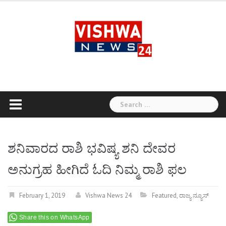
Skip
to
content
Search
for:
ಶನಿವಾರದ ರಾಶಿ ಭವಿಷ್ಯ ಶನಿ ದೇವರ
ಅನುಗ್ರಹ ಹೀಗಿದೆ ಓದಿ ನಿಮ್ಮ ರಾಶಿ ಫಲ
February 1, 2019
Vishwa News 24
Featured
,
ರಾಜ್ಯ ನ್ಯೂಸ್
Share this on WhatsApp