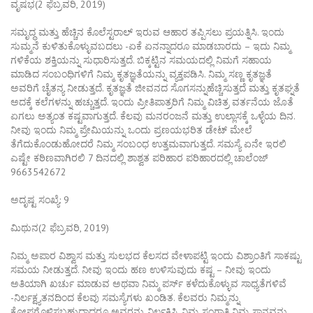
ವೃಷಭ(2 ಫೆಬ್ರವರಿ, 2019)
ಸಮೃದ್ಧ ಮತ್ತು ಹೆಚ್ಚಿನ ಕೊಲೆಸ್ಟರಾಲ್ ಇರುವ ಆಹಾರ ತಪ್ಪಿಸಲು ಪ್ರಯತ್ನಿಸಿ. ಇಂದು
ಸುಮ್ಮನೆ ಕುಳಿತುಕೊಳ್ಳುವಬದಲು -ಏಕೆ ಏನನ್ನಾದರೂ ಮಾಡಬಾರದು – ಇದು ನಿಮ್ಮ
ಗಳಿಕೆಯ ಶಕ್ತಿಯನ್ನು ಸುಧಾರಿಸುತ್ತದೆ. ಬಿಕ್ಕಟ್ಟಿನ ಸಮಯದಲ್ಲಿ ನಿಮಗೆ ಸಹಾಯ
ಮಾಡಿದ ಸಂಬಂಧಿಗಳಿಗೆ ನಿಮ್ಮ ಕೃತಜ್ಞತೆಯನ್ನು ವ್ಯಕ್ತಪಡಿಸಿ. ನಿಮ್ಮ ಸಣ್ಣ ಕೃತಜ್ಞತೆ
ಅವರಿಗೆ ಚೈತನ್ಯ ನೀಡುತ್ತದೆ. ಕೃತಜ್ಞತೆ ಜೀವನದ ಸೊಗಸನ್ನುಹೆಚ್ಚಿಸುತ್ತದೆ ಮತ್ತು ಕೃತಘ್ನತೆ
ಅದಕ್ಕೆ ಕಲೆಗಳನ್ನು ಹಚ್ಚುತ್ತದೆ. ಇಂದು ಪ್ರೀತಿಪಾತ್ರರಿಗೆ ನಿಮ್ಮ ವಿಚಿತ್ರ ವರ್ತನೆಯ ಜೊತೆ
ಏಗಲು ಅತ್ಯಂತ ಕಷ್ಟವಾಗುತ್ತದೆ. ಕೆಲವು ಮನರಂಜನೆ ಮತ್ತು ಉಲ್ಲಾಸಕ್ಕೆ ಒಳ್ಳೆಯ ದಿನ.
ನೀವು ಇಂದು ನಿಮ್ಮ ಪ್ರೇಮಿಯನ್ನು ಒಂದು ಪ್ರಣಯಭರಿತ ಡೇಟ್ ಮೇಲೆ
ತೆಗೆದುಕೊಂಡುಹೋದರೆ ನಿಮ್ಮ ಸಂಬಂಧ ಉತ್ತಮವಾಗುತ್ತದೆ. ಸಮಸ್ಯೆ ಏನೇ ಇರಲಿ
ಎಷ್ಟೇ ಕಠಿಣವಾಗಿರಲಿ 7 ದಿನದಲ್ಲಿ ಶಾಶ್ವತ ಪರಿಹಾರ ಪರಿಹಾರದಲ್ಲಿ ಚಾಲೆಂಜ್
9663542672
ಅದೃಷ್ಟ ಸಂಖ್ಯೆ: 9
ಮಿಥುನ(2 ಫೆಬ್ರವರಿ, 2019)
ನಿಮ್ಮ ಅಪಾರ ವಿಶ್ವಾಸ ಮತ್ತು ಸುಲಭದ ಕೆಲಸದ ವೇಳಾಪಟ್ಟಿ ಇಂದು ವಿಶ್ರಾಂತಿಗೆ ಸಾಕಷ್ಟು
ಸಮಯ ನೀಡುತ್ತದೆ. ನೀವು ಇಂದು ಹಣ ಉಳಿಸುವುದು ಕಷ್ಟ – ನೀವು ಇಂದು
ಅತಿಯಾಗಿ ಖರ್ಚು ಮಾಡುವ ಅಥವಾ ನಿಮ್ಮ ಪರ್ಸ್ ಕಳೆದುಕೊಳ್ಳುವ ಸಾಧ್ಯತೆಗಳಿವೆ
-ನಿರ್ಲಕ್ಷ್ಯತನದಿಂದ ಕೆಲವು ಸಮಸ್ಯೆಗಳು ಖಂಡಿತ. ಕೆಲವರು ನಿಮ್ಮನ್ನು
ಕೋಪಗೊಳಿಸಬಹುದಾದರೂ ಅವರನ್ನು ನಿರ್ಲಕ್ಷಿಸಿ. ನಿಮ್ಮ ಸಂಗಾತಿ ನಿಮ್ಮ ಸ್ಥಾನವನ್ನು