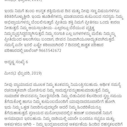
ಇಂದು ನಿಮಗೆ ತುಂಬ ಉನ್ನತ ಶಕ್ತಿಯಿರುವ ದಿನ ಮತ್ತು ನೀವು ಸಣ್ಣ ವಿಷಯಗಳಿಗೂ
ಕಿರಿಕಿರಿಗೊಳ್ಳುತ್ತೀರಿ. ಇಂದು ಹೂಡಿಕೆಗಳನ್ನು ಮಾಡಬಾರದು.ಕುಟುಂಬದ ಸದಸ್ಯರು ನಿಮ್ಮ
ಅಭಿಪ್ರಾಯಗಳನ್ನು ಬೆಂಬಲಿಸುತ್ತಾರೆ. ಪ್ರೀತಿಯ ಶಕ್ತಿ ನಿಮಗೆ ಪ್ರೀತಿಸಲು ಒಂದು ಕಾರಣ
ನೀಡುತ್ತದೆ. ನಿಮ್ಮ ಆಯಸ್ಕಾಂತೀಯ- ಎಲ್ಲರಲ್ಲೂ ಬೆರೆಯುವ ವ್ಯಕ್ತಿತ್ವ
ನಿಮ್ಮನ್ನುಪ್ರಸಿದ್ಧರನ್ನಾಗಿಸುತ್ತದೆ. ನಿಮ್ಮ ಸಂಗಾತಿ ಎಲ್ಲ ಜಗಳಗಳನ್ನು ಮರೆತು ನಿಮ್ಮನ್ನು
ಪ್ರೀತಿಯಿಂದ ಆಲಂಗಿಸಲು ಬಂದಾಗ, ಜೀವನ ನಿಜವಾಗಿಯೂಅದ್ಭುತವಾಗಿರುತ್ತದೆ.
ಸಮಸ್ಯೆ ಏನೇ ಇರಲಿ ಎಷ್ಟೇ ಕಠಿಣವಾಗಿರಲಿ 7 ದಿನದಲ್ಲಿ ಶಾಶ್ವತ ಪರಿಹಾರ
ಪರಿಹಾರದಲ್ಲಿ ಚಾಲೆಂಜ್ 9663542672
ಅದೃಷ್ಟ ಸಂಖ್ಯೆ: 6
ಮೀನ(2 ಫೆಬ್ರವರಿ, 2019)
ನೀವು ವ್ಯಾಯಾಮದ ಮೂಲಕ ನಿಮ್ಮ ತೂಕವನ್ನು ನಿಯಂತ್ರಿಸಬಹುದು. ಆರ್ಥಿಕ ಸಮಸ್ಯೆ
ರಚನಾತ್ಮಕವಾಗಿ ಯೋಚಿಸುವ ನಿಮ್ಮ ಸಾಮರ್ಥ್ಯವನ್ನುಹಾಳುಮಾಡುತ್ತದೆ. ನಿಮ್ಮ
ಸಾಮಾಜಿಕ ಜೀವನವನ್ನು ನಿರ್ಲಕ್ಷಿಸಬೇಡಿ. ನಿಮ್ಮ ಬಿಡುವಿರದ ಕೆಲಸದಿಂದ ಸ್ವಲ್ಪ ಸಮಯ
ತೆಗೆದುಕೊಳ್ಳಿ ಹಾಗೂ ನಿಮ್ಮ ಕುಟುಂಬದೊಂದಿಗೆ ಯಾವುದಾದರೂಪಾರ್ಟಿಗೆ ಹೋಗಿ.
ಇದು ನಿಮ್ಮ ಒತ್ತಡ ನಿವಾರಿಸುವುದಲ್ಲದೇ ಆದರೆ ನಿಮ್ಮ ಹಿಂಜಿರಿಕೆಯನ್ನೂ
ತೆಗೆದುಹಾಕುತ್ತದೆ. ಪ್ರಣಯದ ಮನೋಭಾವದಲ್ಲಿನ ಹಠಾತ್ ಬದಲಾವಣೆ ನಿಮಗೆ
ಅಸಮಾಧಾನ ಇರಬಹುದು. ನಿಮ್ಮ ದಾರಿಯಲ್ಲಿ ಯಾರೇ ಬಂದರೂ ಸಭ್ಯರೂ ಮತ್ತು
ಆಕರ್ಷಕರೂ ಆಗಿರಿ – ನಿಮ್ಮ ಇಂದ್ರಜಾಲದಂಥ ಆಕರ್ಷಣೆಯ ಹಿಂದಿನ ರಹಸ್ಯಕಲವರಿಗೆ