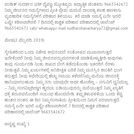
ಪಂಡಿತ್ ಸುದರ್ಶನ ಭಟ್ ದೈವಜ್ಞ ಜ್ಯೋತಿಷ್ಯರು ಆಧ್ಯಾತ್ಮಿಕ ಚಿಂತಕರು 9663542672
ನಿಮ್ಮ ಜೀವನದ ಸಮಸ್ಯೆಗಳಾದ ಪ್ರೀತಿ ಪ್ರೇಮ ಮದುವೆ ದಾಂಪತ್ಯ ಕಲಹ ಹಣಕಾಸು
ವ್ಯವಹಾರಿಕ ಸಮಸ್ಯೆಗಳಿಗೆ ಪರಿಹಾರ ತಿಳಿಯಲು ಕರೆ ಮಾಡಿ ಸಮಸ್ಯೆ ಏನೇ ಇರಲಿ
ಎಷ್ಟೇ ಕಠಿಣವಾಗಿರಲಿ 7 ದಿನದಲ್ಲಿ ಶಾಶ್ವತ ಪರಿಹಾರ ಪರಿಹಾರದಲ್ಲಿ ಚಾಲೆಂಜ್
9663542672 call/ whatsapp/ mail sudharshanacharya72@gmail.com
ಮೇಷ(2 ಫೆಬ್ರವರಿ, 2019)
ಸ್ನೇಹಿತರಿಂದ ಒಂದು ವಿಶೇಷ ಅಭಿನಂದನೆ ಸಂತೋಷದ ಮೂಲವಾಗುತ್ತದೆ.
ಇದೇಕೆಂದರೆ ನೀವು ನಿಮ್ಮ ಜೀವನವನ್ನುಮರಗಳಂತೆ ಮಾಡಿಕೊಳ್ಳುತ್ತೀರಿ-ಅವುಗಳು
ತಾವು ಸೂರ್ಯನಡಿ ನಿಂತು ಶಾಖದ ಬೇಗೆ ತಡೆದುಕೊಂಡು ಇತರರಿಗೆ ನೆರಳು
ನೀಡುತ್ತವೆ. ನಿಮ್ಮ ಖರ್ಚುಗಳಲ್ಲಿ ಅನಿರೀಕ್ಷಿತ ಏರಿಕೆ ನಿಮ್ಮ ಮನಸ್ಸಿನ ಶಾಂತಿಗೆ ಭಂಗ
ತರುತ್ತದೆ. ನೀವು ಕಛೇರಿಯಲ್ಲಿ ಹೆಚ್ಚು ಸಮಯ ಕಳೆದರೆನಿಮ್ಮ ಮನೆಯ ಜೀವನಕ್ಕೆ
ಹಾನಿಯಾಗಬಹುದು. ನಿಮ್ಮ ನಗು ಯಾವುದೇ ಅರ್ಥ ಹೊಂದಿಲ್ಲ – ನಗುವಿಗೆ ಧ್ವನಿಯಿಲ್ಲ
– ನಿಮ್ಮ ಸಂಗವಿಲ್ಲದಿದ್ದಾಗ ಹೃದಯ ಬಡಿಯುವುದನ್ನು ಮರೆಯುತ್ತದೆ. ನಿಮ್ಮ ಖ್ಯಾತಿಗೆ
ಧಕ್ಕೆ ತರುವವರೊಂದಿಗೆ ಸಂಬಂಧ ಹೊಂದಬೇಡಿ. ತಪ್ಪುತಿಳುವಳಿಕೆಯ ಒಂದು ಕೆಟ್ಟ
ಹಂತದ ನಂತರ, ಈ ದಿನ ನಿಮ್ಮಸಂಗಾತಿಯ ಪ್ರೀತಿಯಿಂದ ನಿಮಗೆ ವರವಾಗುತ್ತದೆ.
ಸಮಸ್ಯೆ ಏನೇ ಇರಲಿ ಎಷ್ಟೇ ಕಠಿಣವಾಗಿರಲಿ 7 ದಿನದಲ್ಲಿ ಶಾಶ್ವತ ಪರಿಹಾರ
ಪರಿಹಾರದಲ್ಲಿ ಚಾಲೆಂಜ್ 9663542672
ಅದೃಷ್ಟ ಸಂಖ್ಯೆ: 1