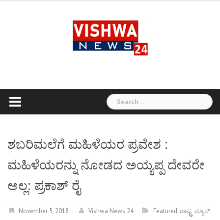
Skip
to
content
Search
for:
ಶಬರಿಮಲೆಗೆ ಮಹಿಳೆಯರ ಪ್ರವೇಶ :
ಮಹಿಳೆಯರನ್ನು ನೋಡದ ಅಯ್ಯಪ್ಪ ದೇವರೇ
ಅಲ್ಲ: ಪ್ರಕಾಶ್ ರೈ
November 5, 2018
Vishwa News 24
Featured
,
ರಾಷ್ಟ್ರ ನ್ಯೂಸ್