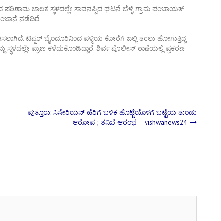
ದ ಪರಿಣಾಮ ಚಾಲಕ ಸ್ಥಳದಲ್ಲೇ ಸಾವನಪ್ಪಿದ ಘಟನೆ ಬೆಳ್ಳಿ ಗ್ರಾಮ ಪಂಚಾಯತ್
ಂಜಾನೆ ನಡೆದಿದೆ.
ಗಿದೆ. ಟಿಪ್ಪರ್ ಬೈಂದೂರಿನಿಂದ ಪಳ್ಳಿಯ ಕೋರೆಗೆ ಜಲ್ಲಿ ತರಲು ಹೋಗುತ್ತಿದ್ದ
ದು ಸ್ಥಳದಲ್ಲೇ ಪ್ರಾಣ ಕಳೆದುಕೊಂಡಿದ್ದಾರೆ. ಶಿರ್ವ ಪೊಲೀಸ್ ಠಾಣೆಯಲ್ಲಿ ಪ್ರಕರಣ
ಪುತ್ತೂರು: ಸಿಸೇರಿಯನ್ ಹೆರಿಗೆ ಬಳಿಕ ಹೊಟ್ಟೆಯೊಳಗೆ ಬಟ್ಟೆಯ ತುಂಡು
ಆರೋಪ ; ತನಿಖೆ ಆರಂಭ – vishwanews24