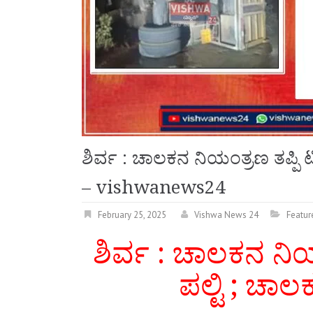
ಶಿರ್ವ : ಚಾಲಕನ ನಿಯಂತ್ರಣ ತಪ್ಪಿ ಟಿ
– vishwanews24
February 25, 2025
Vishwa News 24
Featur
ಶಿರ್ವ : ಚಾಲಕನ ನಿಯಂ
ಪಲ್ಟಿ ; ಚಾಲ