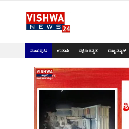
Skip
to
content
ಮುಖಪುಟ
ಉಡುಪಿ
ದಕ್ಷಿಣ ಕನ್ನಡ
ರಾಜ್ಯ ನ್ಯೂಸ್