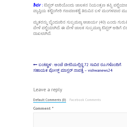
ಶಿರ್ವ :
ಟಿಪ್ಪರ್ ಲಾರಿಯೊಂದು ಚಾಲಕನ ನಿಯಂತ್ರಣ ತಪ್ಪಿ ಪಲ್ಟಿಯಾ
ವ್ಯಾಪ್ತಿಯ ಕಟ್ಟಿಂಗೇರಿ ಗಣಪಣಕಟ್ಟೆ ತಿರುವಿನ ಬಳಿ ಮಂಗಳವಾರ ಮು
ಮೃತರನ್ನು ಬೈಂದೂರಿನ ಸುಬ್ರಮಣ್ಯ ಆಚಾರ್ಯ (40) ಎಂದು ಗುರುತಿಸಲಾ
ವೇಳೆ ಪಲ್ಟಿಯಾಗಿದೆ. ಈ ವೇಳೆ ಚಾಲಕ ಸುಬ್ರಮಣ್ಯ ಟಿಪ್ಪರ್ ಅಡಿಗೆ ಬಿದ್
ದಾಖಲಾಗಿದೆ.
Post
ಬಂಟ್ವಾಳ : ಅಂಚೆ ಚೀಟಿಯಲ್ಲಿದ್ದ 72 ಸಾವಿರ ರೂ.ಗಳೊಂದಿಗೆ
ಸಹಾಯಕ ಪೋಸ್ಟ್ ಮಾಸ್ಟರ್ ನಾಪತ್ತೆ – vishwanews24
navigation
Leave a reply
Default Comments (0)
Facebook Comments
Comment
*