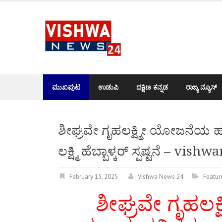
Skip
to
content
ಮುಖಪುಟ
ಉಡುಪಿ
ದಕ್ಷಿಣ ಕನ್ನಡ
ರಾಜ್ಯ ನ್ಯೂಸ್
ಶೀಘ್ರವೇ ಗೃಹಲಕ್ಷ್ಮೀ ಯೋಜನೆಯ 
ಲಕ್ಷ್ಮಿ ಹೆಬ್ಬಾಳ್ಕರ್ ಸ್ಪಷ್ಟನೆ – vi
February 15, 2025
Vishwa News 24
Featur
ಶೀಘ್ರವೇ ಗೃಹಲ