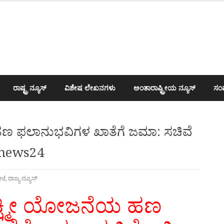
ರಾಷ್ಟ್ರ ನ್ಯೂಸ್
ವಿಶೇಷ ಲೇಖನಗಳು
ಅಂತಾರಾಷ್ಟ್ರೀಯ ನ್ಯೂಸ್
ಸಂಪ
ಹಣ ಫಲಾನುಭವಿಗಳ ಖಾತೆಗೆ ಜಮಾ: ಸಚಿವೆ
shwanews24
ed
,
ರಾಜ್ಯ ನ್ಯೂಸ್
ಕ್ಷ್ಮೀ ಯೋಜನೆಯ ಹಣ