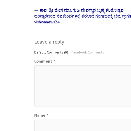
Post
ಕಾಪು ಶ್ರೀ ಹೊಸ ಮಾರಿಗುಡಿ ದೇವಸ್ಥಾನ ಬ್ರಹ್ಮ ಕಲಶೋತ್ಸವ
ಹರಿದ್ವಾರದಿಂದ ನವಕುಂಭಗಳಲ್ಲಿ ತರಲಾದ ಗಂಗಾಜಲಕ್ಕೆ ಭವ್ಯ ಸ್ವಾಗ
vishwanews24
navigation
Leave a reply
Default Comments (0)
Facebook Comments
Comment
*
Name
*