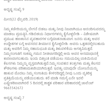
ಅದೃಷ್ಟ ಸಂಖ್ಯೆ: 9
ಮೀನ(22 ಫೆಬ್ರವರಿ, 2019)
ನಿಮ್ಮ ಕಚೇರಿಯನ್ನು ಬೇಗನೆ ಬಿಡಲು ಮತ್ತು ನೀವು ನಿಜವಾಗಿಯೂ ಆನಂದಿಸುವದನ್ನು
ಮಾಡಲು ಪ್ರಯತ್ನಿಸಿ. ಗಡಿಬಿಡಯ ನಿರ್ಧಾರಗಳನ್ನು ಕೈಗೊಳ್ಳಬೇಡಿ – ವಿಶೇಷವಾಗಿ
ಪ್ರಮುಖ ಹಣಕಾಸಿನ ವ್ಯವಹಾರಗಳ ಬಗ್ಗೆಮಾತನಾಡುವಾಗ. ಜನರು ಮತ್ತು ಅವರ
ಉದ್ದೇಶಗಳ ಬಗ್ಗೆ ಅವಸರದ ತೀರ್ಮಾನ ಕೈಗೊಳ್ಳಬೇಡಿ -ಅವರು ಒತ್ತಡದಲ್ಲಿರಬಹುದು
ಮತ್ತು ಅವರಿಗೆ ನಿಮ್ಮ ಸಹಾನುಭೂತಿ ಮತ್ತು ತಿಳುವಳಿಕೆಯ ಅಗತ್ಯವಿರುತ್ತದೆ.
ನಿಮ್ಮಸಂಗಾತಿಗೆ ಸಾಕಷ್ಟು ಗಮನ ನೀಡಲಾಗದಿದ್ದಲ್ಲಿ ಅದು ಅವರ ಅಸಮಾಧಾನಕ್ಕೆ
ಕಾರಣವಾಗಬಹುದು. ಇಂದು ವಿಶ್ರಾಂತಿ ಪಡೆಯಲು ಸಮಯವಿಲ್ಲ ಬಾಕಿಯಿರುವ
ಕೆಲಸಗಳು ನಿಮ್ಮನ್ನು ವ್ಯಸ್ತವಾಗಿಡುತ್ತವೆ.ನಿಮ್ಮ ಸಂವಹನ ತಂತ್ರಗಳು ಮತ್ತು ಕೆಲಸದ
ಕೌಶಲಗಳು ಪರಿಣಾಮಕಾರಿಯಾಗಿರುತ್ತವೆ. ಇವತ್ತು ಯಾವುದೇ ಯೋಜನೆಯನ್ನು
ಹಾಕುವ ಮೊದಲು ನಿಮ್ಮ ಸಂಗಾತಿಯ ಕೇಳಿರದಿದ್ದಲ್ಲಿ ನೀವು ಒಂದು ವ್ಯತಿರಿಕ್ತ
ಪ್ರತಿಕ್ರಿಯೆಯನ್ನು ಪಡೆಯಬಹುದು. ಕರೆ ಮಾಡಿ ಸಮಸ್ಯೆ ಏನೇ ಇರಲಿ
ಎಷ್ಟೇಕಠಿಣವಾಗಿರಲಿ 5 ದಿನದಲ್ಲಿ ಶಾಶ್ವತ ಪರಿಹಾರ ಪರಿಹಾರದಲ್ಲಿ ಚಾಲೆಂಜ್
9663542672
ಅದೃಷ್ಟ ಸಂಖ್ಯೆ: 7