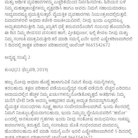
ಮತ್ತು ಆರ್ಥಿಕ ವ್ಯವಹಾರಗಳನ್ನು ಎಚ್ಚರಿಕೆಯಿಂದ ನಿರ್ವಹಿಸಬೇಕು. ಹಿರಿಯರ ಬಳಿ
ನಿಮ್ಮ ಮಹತ್ವಾಕಾಂಕ್ಷೆಗಳನ್ನು ವ್ಯಕ್ತಪಡಿಸಿ ಹಾಗೂ ಅವರು ನಿಮಗೆ ಸಹಾಯಮಾಡಲು
ಸಾಧ್ಯವಾದಷ್ಟೂ ಪ್ರಯತ್ನಿಸುತ್ತಾರೆ. ವೈಯಕ್ತಿಕ ವ್ಯವಹಾರಗಳು ನಿಯಂತ್ರಣದಲ್ಲಿರುತ್ತವೆ.
ವಿವಾದಗಳಿರಲಿ ಅಥವಾ ಕಚೇರಿ ರಾಜಕೀಯವಿರಲಿ; ನೀವು ಇಂದು ಎಲ್ಲದರಲ್ಲೂ
ಅದ್ಭುತವಾಗಿರುತ್ತೀರಿ. ನಿಮ್ಮ ಖ್ಯಾತಿಗೆ ಧಕ್ಕೆ ತರುವವರೊಂದಿಗೆ ಸಂಬಂಧ ಹೊಂದಬೇಡಿ.
ಈ ದಿನ ನಿಮ್ಮ ಜೀವನದ ವಸಂತದ ಹಾಗೆ; ಪ್ರೀತಿಪೂರ್ಣ, ಇಲ್ಲಿ ಕೇವಲ ನೀವು ಮತ್ತು
ನಿಮ್ಮ ಸಂಗಾತಿ ಮಾತ್ರವಿರುತ್ತೀರಿ.ಕರೆ ಮಾಡಿ ಸಮಸ್ಯೆ ಏನೇ ಇರಲಿ ಎಷ್ಟೇಕಠಿಣವಾಗಿರಲಿ
5 ದಿನದಲ್ಲಿ ಶಾಶ್ವತ ಪರಿಹಾರ ಪರಿಹಾರದಲ್ಲಿ ಚಾಲೆಂಜ್ 9663542672
ಅದೃಷ್ಟ ಸಂಖ್ಯೆ: 2
ಕುಂಭ(22 ಫೆಬ್ರವರಿ, 2019)
ಹಲ್ಲು ನೋವು ಅಥವಾ ಹೊಟ್ಟೆ ಹಾಳಾಗುವಿಕೆ ನಿಮಗೆ ಕೆಲವು ಸಮಸ್ಯೆಗಳನ್ನು
ತರಬಹುದು. ತಕ್ಷಣ ಪರಿಹಾರ ಪಡೆಯಲುವೈದ್ಯರ ಸಲಹೆ ಪಡೆಯಿರಿ. ವೆಚ್ಚದ ಏರಿದರೂ
ಆದಾಯದಲ್ಲಿನ ಹೆಚ್ಚಳ ನಿಮ್ಮ ಖರ್ಚುಗಳನ್ನುನೋಡಿಕೊಳ್ಳುತ್ತದೆ. ಅತಿಥಿಗಳು ನಿಮ್ಮ
ಮನೆಗೆ ಭೇಟಿ ನೀಡಿ ಅದನ್ನು ಆಹ್ಲಾದಕರ ಮತ್ತು ಅದ್ಭುತ ದಿನವನ್ನಾಗಿಸುತ್ತಾರೆ.
ವೈಯಕ್ತಿಕ ಸಂಬಂಧಗಳು ಸೂಕ್ಷ್ಮ ಹಾಗೂ ಸಂವೇದನಾಶೀಲವಾಗಿವೆ. ಇಂದು ಕೆಲಸದಲ್ಲಿ
ನಿಮಗೆ ನಿಜಕ್ಕೂಒಳ್ಳೆಯದಾಗಬಹುದು, ಇಂದು ನಿಮ್ಮನ್ನು ದ್ವೇಷಿಸುವವರಿಗೆ “ಹಲೋ”
ಎಂದಲ್ಲಿ. ಅನಕೂಲಕರ ಗ್ರಹಗಳು ಇಂದು ನೀವು ಸಂತೋಷ ಅನುಭವಿಸಲು ಸಾಕಷ್ಟು
ಕಾರಣಗಳನ್ನು ತರುತ್ತವೆ. ನಿಮ್ಮ ಸಂಗಾತಿಯ ಜೊತೆ ಗಂಭೀರವಾದ ವಾದವನ್ನು
ಹೊಂದಿರಬಹುದು.ಕರೆ ಮಾಡಿ ಸಮಸ್ಯೆ ಏನೇ ಇರಲಿ ಎಷ್ಟೇಕಠಿಣವಾಗಿರಲಿ 5 ದಿನದಲ್ಲಿ
ಶಾಶ್ವತ ಪರಿಹಾರ ಪರಿಹಾರದಲ್ಲಿ ಚಾಲೆಂಜ್ 9663542672