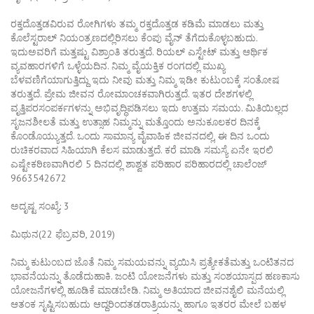
ರಕ್ತದೊತ್ತಡವಿರುವ ರೋಗಿಗಳು ತಮ್ಮ ರಕ್ತದೊತ್ತಡ ಕಡಿಮೆ ಮಾಡಲು ಮತ್ತು
ಕೊಲೆಸ್ಟರಾಲ್ ನಿಯಂತ್ರಣದಲ್ಲಿರಿಸಲು ಕೆಂಪು ವೈನ್ ತೆಗೆದುಕೊಳ್ಳಬಹುದು.
ಇದುಅವರಿಗೆ ಮತ್ತಷ್ಟು ವಿಶ್ರಾಂತಿ ತರುತ್ತದೆ. ರಿಯಲ್ ಎಸ್ಟೇಟ್ ಮತ್ತು ಆರ್ಥಿಕ
ವ್ಯವಹಾರಗಳಿಗೆ ಒಳ್ಳೆಯದಿನ. ನಿಮ್ಮ ವೈಯಕ್ತಿಕ ರಂಗದಲ್ಲಿ ಮುಖ್ಯ
ಬೆಳವಣಿಗೆಯಾಗುತ್ತಿದ್ದು ಇದು ನೀವು ಮತ್ತು ನಿಮ್ಮ ಇಡೀ ಕುಟುಂಬಕ್ಕೆ ಸಂತೋಷ
ತರುತ್ತದೆ. ಪ್ರೇಮ ಜೀವನ ರೋಮಾಂಚಕವಾಗಿರುತ್ತದೆ. ಇತರ ದೇಶಗಳಲ್ಲಿ
ವೃತ್ತಿಪರಸಂಪರ್ಕಗಳನ್ನು ಅಭಿವೃದ್ಧಿಪಡಿಸಲು ಇದು ಉತ್ತಮ ಸಮಯ. ಮಿತಿಯಿಲ್ಲದ
ಸೃಜನಶೀಲತೆ ಮತ್ತು ಉತ್ಸಾಹ ನಿಮ್ಮನ್ನು ಮತ್ತೊಂದು ಅನುಕೂಲಕರ ದಿನಕ್ಕೆ
ಕೊಂಡೊಯ್ಯುತ್ತದೆ. ಒಂದು ಸಾಮಾನ್ಯ ವೈವಾಹಿಕ ಜೀವನದಲ್ಲಿ, ಈ ದಿನ ಒಂದು
ರುಚಿಕರವಾದ ಸಿಹಿಯಾಗಿ ಕೆಲಸ ಮಾಡುತ್ತದೆ. ಕರೆ ಮಾಡಿ ಸಮಸ್ಯೆ ಏನೇ ಇರಲಿ
ಎಷ್ಟೇಕಠಿಣವಾಗಿರಲಿ 5 ದಿನದಲ್ಲಿ ಶಾಶ್ವತ ಪರಿಹಾರ ಪರಿಹಾರದಲ್ಲಿ ಚಾಲೆಂಜ್
9663542672
ಅದೃಷ್ಟ ಸಂಖ್ಯೆ: 3
ಮಿಥುನ(22 ಫೆಬ್ರವರಿ, 2019)
ನಿಮ್ಮ ಕುಟುಂಬದ ಜೊತೆ ನಿಮ್ಮ ಸಮಯವನ್ನು ವ್ಯಯಿಸಿ ಪ್ರತ್ಯೇಕತೆಮತ್ತು ಒಂಟಿತನದ
ಭಾವನೆಯನ್ನು ತೊಡೆದುಹಾಕಿ. ಜಂಟಿ ಯೋಜನೆಗಳು ಮತ್ತು ಸಂಶಯಾಸ್ಪದ ಹಣಕಾಸು
ಯೋಜನೆಗಳಲ್ಲಿ ಹೂಡಿಕೆ ಮಾಡಬೇಡಿ. ನಿಮ್ಮ ಅತಿಯಾದ ಜೀವನಶೈಲಿ ಮನೆಯಲ್ಲಿ
ಆತಂಕ ಸೃಷ್ಟಿಸಬಹುದು ಆದ್ದರಿಂದತಡರಾತ್ರಿಯನ್ನು ಹಾಗೂ ಇತರರ ಮೇಲೆ ಬಹಳ