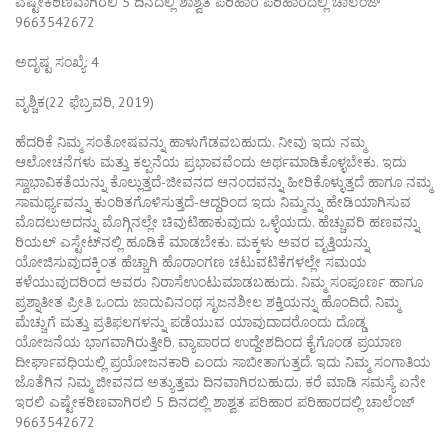
ಎಷ್ಟೇಕಠಿಣವಾಗಿರಲಿ 5 ದಿನದಲ್ಲಿ ಶಾಶ್ವತ ಪರಿಹಾರ ಪರಿಹಾರದಲ್ಲಿ ಚಾಲೆಂಜ್
9663542672
ಅದೃಷ್ಟ ಸಂಖ್ಯೆ: 4
ವೃಶ್ಚಿಕ(22 ಫೆಬ್ರವರಿ, 2019)
ಹೆದರಿಕೆ ನಿಮ್ಮ ಸಂತೋಷವನ್ನು ಹಾಳುಗೆಡವಬಹುದು. ನೀವು ಇದು ನಮ್ಮ
ಆಲೋಚನೆಗಳು ಮತ್ತು ಕಲ್ಪನೆಯ ಪ್ರಭಾವವೆಂದು ಅರ್ಥಮಾಡಿಕೊಳ್ಳಬೇಕು. ಇದು
ಸ್ವಾಭಾವಿಕತೆಯನ್ನು ಕೊಲ್ಲುತ್ತದೆ-ಜೀವನದ ಆನಂದವನ್ನು ಹೀರಿಕೊಳ್ಳುತ್ತದೆ ಹಾಗೂ ನಮ್ಮ
ಸಾಮರ್ಥ್ಯವನ್ನು ಕುಂಠಿತಗೊಳಿಸುತ್ತದೆ-ಆದ್ದರಿಂದ ಇದು ನಿಮ್ಮನ್ನು ಹೇಡಿಯಾಗಿಸುವ
ಮೊದಲುಅದನ್ನು ಮೊಗ್ಗಿನಲ್ಲೇ ಚಿವುಟಿಹಾಕುವುದು ಒಳ್ಳೆಯದು. ಹೆಚ್ಚುವರಿ ಹಣವನ್ನು
ರಿಯಲ್ ಎಸ್ಟೇಟ್‌ನಲ್ಲಿ ಹೂಡಿಕೆ ಮಾಡಬೇಕು. ಮಕ್ಕಳು ಅವರ ವೃತ್ತಿಯನ್ನು
ಯೋಜಿಸುವುದಕ್ಕಿಂತ ಹೆಚ್ಚಾಗಿ ಹೊರಾಂಗಣ ಚಟುವಟಿಕೆಗಳಲ್ಲೇ ಸಮಯ
ಕಳೆಯುವುದರಿಂದ ಅವರು ನಿರಾಸೆಉಂಟುಮಾಡಬಹುದು. ನಿಮ್ಮ ಸಂಪೂರ್ಣ ಹಾಗೂ
ಪ್ರಶ್ನಾತೀತ ಪ್ರೀತಿ ಒಂದು ಜಾದುವಿನಂಥ ಸೃಜನಶೀಲ ಶಕ್ತಿಯನ್ನು ಹೊಂದಿದೆ. ನಿಮ್ಮ
ಮೆಚ್ಚುಗೆ ಮತ್ತು ಪ್ರತಿಫಲಗಳನ್ನು ಪಡೆಯುವ ಯಾವುದಾದರೊಂದು ದೊಡ್ಡ
ಯೋಜನೆಯ ಭಾಗವಾಗಿರುತ್ತೀರಿ. ವ್ಯಾಪಾರದ ಉದ್ದೇಶದಿಂದ ಕೈಗೊಂಡ ಪ್ರಯಾಣ
ದೀರ್ಘಾವಧಿಯಲ್ಲಿ ಪ್ರಯೋಜನಕಾರಿ ಎಂದು ಸಾಬೀತಾಗುತ್ತದೆ. ಇದು ನಿಮ್ಮ ಸಂಗಾತಿಯ
ಜೊತೆಗಿನ ನಿಮ್ಮ ಜೀವನದ ಅತ್ಯುತ್ತಮ ದಿನವಾಗಿರಬಹುದು. ಕರೆ ಮಾಡಿ ಸಮಸ್ಯೆ ಏನೇ
ಇರಲಿ ಎಷ್ಟೇಕಠಿಣವಾಗಿರಲಿ 5 ದಿನದಲ್ಲಿ ಶಾಶ್ವತ ಪರಿಹಾರ ಪರಿಹಾರದಲ್ಲಿ ಚಾಲೆಂಜ್
9663542672