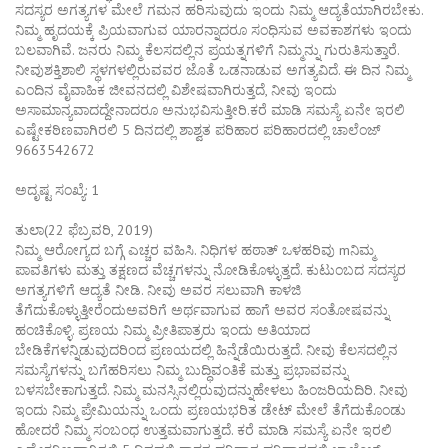
ಸದಸ್ಯರ ಅಗತ್ಯಗಳ ಮೇಲೆ ಗಮನ ಹರಿಸುವುದು ಇಂದು ನಿಮ್ಮ ಆದ್ಯತೆಯಾಗಿರಬೇಕು.
ನಿಮ್ಮ ಹೃದಯಕ್ಕೆ ಪ್ರಿಯವಾಗುವ ಯಾರನ್ನಾದರೂ ಸಂಧಿಸುವ ಅವಕಾಶಗಳು ಇಂದು
ಬಲವಾಗಿವೆ. ಜನರು ನಿಮ್ಮ ಕೆಲಸದಲ್ಲಿನ ಪ್ರಯತ್ನಗಳಿಗೆ ನಿಮ್ಮನ್ನು ಗುರುತಿಸುತ್ತಾರೆ.
ನೀವುಶಕ್ತಿಶಾಲಿ ಸ್ಥಳಗಳಲ್ಲಿರುವವರ ಜೊತೆ ಒಡನಾಡುವ ಅಗತ್ಯವಿದೆ. ಈ ದಿನ ನಿಮ್ಮ
ಎಂದಿನ ವೈವಾಹಿಕ ಜೀವನದಲ್ಲಿ ವಿಶೇಷವಾಗಿರುತ್ತದೆ, ನೀವು ಇಂದು
ಅಸಾಮಾನ್ಯವಾದದ್ದೇನಾದರೂ ಅನುಭವಿಸುತ್ತೀರಿ.ಕರೆ ಮಾಡಿ ಸಮಸ್ಯೆ ಏನೇ ಇರಲಿ
ಎಷ್ಟೇಕಠಿಣವಾಗಿರಲಿ 5 ದಿನದಲ್ಲಿ ಶಾಶ್ವತ ಪರಿಹಾರ ಪರಿಹಾರದಲ್ಲಿ ಚಾಲೆಂಜ್
9663542672
ಅದೃಷ್ಟ ಸಂಖ್ಯೆ: 1
ತುಲಾ(22 ಫೆಬ್ರವರಿ, 2019)
ನಿಮ್ಮ ಆರೋಗ್ಯದ ಬಗ್ಗೆ ಎಚ್ಚರ ವಹಿಸಿ. ನಿಧಿಗಳ ಹಠಾತ್ ಒಳಹರಿವು mನಿಮ್ಮ
ಪಾವತಿಗಳು ಮತ್ತು ತಕ್ಷಣದ ವೆಚ್ಚಗಳನ್ನು ನೋಡಿಕೊಳ್ಳುತ್ತದೆ. ಕುಟುಂಬದ ಸದಸ್ಯರ
ಅಗತ್ಯಗಳಿಗೆ ಆದ್ಯತೆ ನೀಡಿ. ನೀವು ಅವರ ಸಲುವಾಗಿ ಕಾಳಜಿ
ತೆಗೆದುಕೊಳ್ಳುತ್ತೀರೆಂದುಅವರಿಗೆ ಅರ್ಥವಾಗುವ ಹಾಗೆ ಅವರ ಸಂತೋಷವನ್ನು
ಹಂಚಿಕೊಳ್ಳಿ. ಪ್ರಣಯ ನಿಮ್ಮ ಪ್ರೀತಿಪಾತ್ರರು ಇಂದು ಅತಿಯಾದ
ಬೇಡಿಕೆಗಳನ್ನಿಡುವುದರಿಂದ ಪ್ರಣಯದಲ್ಲಿ ಹಿನ್ನೆಡೆಯಿರುತ್ತದೆ. ನೀವು ಕೆಲಸದಲ್ಲಿನ
ಸಮಸ್ಯೆಗಳನ್ನು ಬಗೆಹರಿಸಲು ನಿಮ್ಮ ಬುದ್ಧಿವಂತಿಕೆ ಮತ್ತು ಪ್ರಭಾವವನ್ನು
ಬಳಸಬೇಕಾಗುತ್ತದೆ. ನಿಮ್ಮ ಮನಸ್ಸಿನಲ್ಲಿರುವುದನ್ನುಹೇಳಲು ಹಿಂಜರಿಯದಿರಿ. ನೀವು
ಇಂದು ನಿಮ್ಮ ಪ್ರೇಮಿಯನ್ನು ಒಂದು ಪ್ರಣಯಭರಿತ ಡೇಟ್ ಮೇಲೆ ತೆಗೆದುಕೊಂಡು
ಹೋದರೆ ನಿಮ್ಮ ಸಂಬಂಧ ಉತ್ತಮವಾಗುತ್ತದೆ. ಕರೆ ಮಾಡಿ ಸಮಸ್ಯೆ ಏನೇ ಇರಲಿ