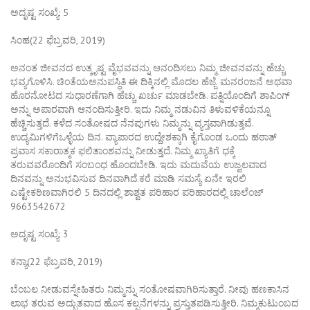
ಅದೃಷ್ಟ ಸಂಖ್ಯೆ: 5
ಸಿಂಹ(22 ಫೆಬ್ರವರಿ, 2019)
ಅನಂತ ಜೀವನದ ಉತ್ಕೃಷ್ಟ ವೈಭವವನ್ನು ಆನಂದಿಸಲು ನಿಮ್ಮ ಜೀವನವನ್ನು ಹೆಚ್ಚು
ಭವ್ಯಗೊಳಿಸಿ. ಚಿಂತೆಯಅನುಪಸ್ಥಿತಿ ಈ ದಿಕ್ಕಿನಲ್ಲಿ ಮೊದಲ ಹೆಜ್ಜೆ. ಮನರಂಜನೆ ಅಥವಾ
ಹೊರನೋಟದ ಸುಧಾರಣೆಗಾಗಿ ಹೆಚ್ಚು ಖರ್ಚು ಮಾಡಬೇಡಿ. ಪತ್ನಿಯೊಂದಿಗೆ ಶಾಪಿಂಗ್
ಅನ್ನು ಅಪಾರವಾಗಿ ಆನಂದಿಸುತ್ತೀರಿ. ಇದು ನಿಮ್ಮ ನಡುವಿನ ತಿಳುವಳಿಕೆಯನ್ನೂ
ಹೆಚ್ಚಿಸುತ್ತದೆ. ಕಳೆದ ಸಂತೋಷದ ನೆನಪುಗಳು ನಿಮ್ಮನ್ನು ವ್ಯಸ್ತವಾಗಿಡುತ್ತವೆ.
ಉದ್ಯಮಿಗಳಿಗೆಒಳ್ಳೆಯ ದಿನ. ವ್ಯಾಪಾರದ ಉದ್ದೇಶಕ್ಕಾಗಿ ಕೈಗೊಂಡ ಒಂದು ಹಠಾತ್
ಪ್ರವಾಸ ಸಕಾರಾತ್ಮಕ ಫಲಿತಾಂಶವನ್ನು ನೀಡುತ್ತದೆ. ನಿಮ್ಮ ಖ್ಯಾತಿಗೆ ಧಕ್ಕೆ
ತರುವವರೊಂದಿಗೆ ಸಂಬಂಧ ಹೊಂದಬೇಡಿ. ಇದು ಮದುವೆಯ ಉಜ್ವಲವಾದ
ದಿನವನ್ನು ಅನುಭವಿಸುವ ದಿನವಾಗಿದೆ.ಕರೆ ಮಾಡಿ ಸಮಸ್ಯೆ ಏನೇ ಇರಲಿ
ಎಷ್ಟೇಕಠಿಣವಾಗಿರಲಿ 5 ದಿನದಲ್ಲಿ ಶಾಶ್ವತ ಪರಿಹಾರ ಪರಿಹಾರದಲ್ಲಿ ಚಾಲೆಂಜ್
9663542672
ಅದೃಷ್ಟ ಸಂಖ್ಯೆ: 3
ಕನ್ಯಾ(22 ಫೆಬ್ರವರಿ, 2019)
ಬೆಂಬಲ ನೀಡುವಸ್ನೇಹಿತರು ನಿಮ್ಮನ್ನು ಸಂತೋಷವಾಗಿರಿಸುತ್ತಾರೆ. ನೀವು ಹಣಕಾಸಿನ
ಲಾಭ ತರುವ ಅದ್ಭುತವಾದ ಹೊಸ ಕಲ್ಪನೆಗಳನ್ನು ಪ್ರಸ್ತುತಪಡಿಸುತ್ತೀರಿ. ನಿಮ್ಮಕುಟುಂಬದ