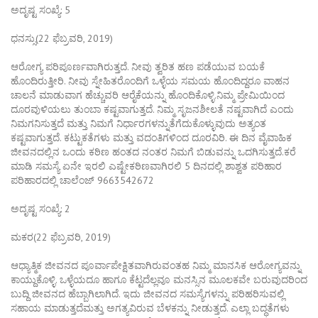
ಅದೃಷ್ಟ ಸಂಖ್ಯೆ: 5
ಧನಸ್ಸು(22 ಫೆಬ್ರವರಿ, 2019)
ಆರೋಗ್ಯ ಪರಿಪೂರ್ಣವಾಗಿರುತ್ತದೆ. ನೀವು ತ್ವರಿತ ಹಣ ಪಡೆಯುವ ಬಯಕೆ
ಹೊಂದಿರುತ್ತೀರಿ. ನೀವು ಸ್ನೇಹಿತರೊಂದಿಗೆ ಒಳ್ಳೆಯ ಸಮಯ ಹೊಂದಿದ್ದರೂ ವಾಹನ
ಚಾಲನೆ ಮಾಡುವಾಗ ಹೆಚ್ಚುವರಿ ಆರೈಕೆಯನ್ನು ಹೊಂದಿಕೊಳ್ಳಿ.ನಿಮ್ಮ ಪ್ರೇಮಿಯಿಂದ
ದೂರವುಳಿಯಲು ತುಂಬಾ ಕಷ್ಟವಾಗುತ್ತದೆ. ನಿಮ್ಮ ಸೃಜನಶೀಲತೆ ನಷ್ಟವಾಗಿದೆ ಎಂದು
ನಿಮಗನಿಸುತ್ತದೆ ಮತ್ತು ನಿಮಗೆ ನಿರ್ಧಾರಗಳನ್ನುತೆಗೆದುಕೊಳ್ಳುವುದು ಅತ್ಯಂತ
ಕಷ್ಟವಾಗುತ್ತದೆ. ಕಟ್ಟುಕತೆಗಳು ಮತ್ತು ವದಂತಿಗಳಿಂದ ದೂರವಿರಿ. ಈ ದಿನ ವೈವಾಹಿಕ
ಜೀವನದಲ್ಲಿನ ಒಂದು ಕಠಿಣ ಹಂತದ ನಂತರ ನಿಮಗೆ ಬಿಡುವನ್ನು ಒದಗಿಸುತ್ತದೆ.ಕರೆ
ಮಾಡಿ ಸಮಸ್ಯೆ ಏನೇ ಇರಲಿ ಎಷ್ಟೇಕಠಿಣವಾಗಿರಲಿ 5 ದಿನದಲ್ಲಿ ಶಾಶ್ವತ ಪರಿಹಾರ
ಪರಿಹಾರದಲ್ಲಿ ಚಾಲೆಂಜ್ 9663542672
ಅದೃಷ್ಟ ಸಂಖ್ಯೆ: 2
ಮಕರ(22 ಫೆಬ್ರವರಿ, 2019)
ಆಧ್ಯಾತ್ಮಿಕ ಜೀವನದ ಪೂರ್ವಾಪೇಕ್ಷಿತವಾಗಿರುವಂತಹ ನಿಮ್ಮ ಮಾನಸಿಕ ಆರೋಗ್ಯವನ್ನು
ಕಾಯ್ದುಕೊಳ್ಳಿ. ಒಳ್ಳೆಯದೂ ಹಾಗೂ ಕೆಟ್ಟದೆಲ್ಲವೂ ಮನಸ್ಸಿನ ಮೂಲಕವೇ ಬರುವುದರಿಂದ
ಬುದ್ದಿ ಜೀವನದ ಹೆಬ್ಬಾಗಿಲಾಗಿದೆ. ಇದು ಜೀವನದ ಸಮಸ್ಯೆಗಳನ್ನು ಪರಿಹರಿಸುವಲ್ಲಿ
ಸಹಾಯ ಮಾಡುತ್ತದೆಮತ್ತು ಅಗತ್ಯವಿರುವ ಬೆಳಕನ್ನು ನೀಡುತ್ತದೆ. ಎಲ್ಲಾ ಬದ್ಧತೆಗಳು