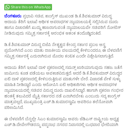
Share this on WhatsApp
ಬೆಂಗಳೂರು
:
ಪ್ರಭಾವಿ ಸಚಿವ, ಕಾಂಗ್ರೆಸ್‌ ಮುಖಂಡ ಡಿ.ಕೆ.ಶಿವಕುಮಾರ್‌ ವಿರುದ್ಧ
ಆದಾಯ ತೆರಿಗೆ ಇಲಾಖೆ ಆರ್ಥಿಕ ಅಪರಾಧಗಳ ನ್ಯಾಯಾಲಯಕ್ಕೆ ಸಲ್ಲಿಸಿರುವ ದೂರು
ಹಾಗೂ ವಿಚಾರಣೆಗೆ ಖುದ್ದು ಹಾಜರಾಗುವಂತೆ ನ್ಯಾಯಾಲಯವೇ ಸಚಿವರಿಗೆ ನೋಟಿಸ್‌
ನೀಡಿರುವುದು ಸಮ್ಮಿಶ್ರ ಸರ್ಕಾರಕ್ಕೆ ಆರಂಭಿಕ ಆತಂಕ ತಂದೊಡ್ಡಿದಂತಿದೆ.
ಡಿ.ಕೆ.ಶಿವಕುಮಾರ್‌ ವಿರುದ್ಧ ಬಿಜೆಪಿ ನೇತೃತ್ವದ ಕೇಂದ್ರ ಸರ್ಕಾರ ಪ್ರಬಲ ಅಸ್ತ್ರ
ಪ್ರಯೋಗಿಸಿದೆ ಎಂಬ ಮಾತು ರಾಜಕೀಯ ವಲಯದಲ್ಲಿ ಕೇಳಿಬಂದರೂ, ಈ ಬೆಳವಣಿಗೆ
ಸಮ್ಮಿಶ್ರ ಸರ್ಕಾರಕ್ಕೆ ಎದುರಾಗಿರುವ ಮೊದಲ ಕಂಟಕ ಎಂದೇ ವಿಶ್ಲೇಷಿಸಲಾಗುತ್ತಿದೆ.
ಆದಾಯ ತೆರಿಗೆ ಇಲಾಖೆ ದಾಳಿ ಪ್ರಕರಣದಲ್ಲಿ ಸಮನ್ಸ್‌ ಜಾರಿಯಾಗುವುದು ಸಹಜ. ಜತೆಗೆ
ಜಾಮೀನು ಕೂಡ ಪಡೆಯಲು ಅವಕಾಶವಿರುತ್ತದೆ. ಆದರೆ ಡಿ.ಕೆ.ಶಿವಕುಮಾರ್‌ ವಿರುದ್ಧದ
ಐಟಿ ದಾಳಿ ಪ್ರಕರಣದಲ್ಲಿ ಕೇಳಿಬರುತ್ತಿರುವ ಮಾತುಗಳೇ ಬೇರೆ. ವಿಚಾರಣೆ ವೇಳೆ ಸುಳ್ಳು
ಮಾಹಿತಿ ನೀಡಿದ್ದಾರೆ ಎಂದು ಆರೋಪಿಸಿ ಐಟಿ ಅಧಿಕಾರಿಗಳು ಆರ್ಥಿಕ ಅಪರಾಧಗಳ
ನ್ಯಾಯಾಲಯದಲ್ಲಿ ಸಚಿವರ ವಿರುದ್ಧ ದೂರು ದಾಖಲಿಸಿದ್ದಾರೆ. ಹಾಗಾಗಿ ಪ್ರಕರಣ ಗಂಭೀರ
ಹಂತಕ್ಕೆ ತಲುಪಿದರೆ ಮೈತ್ರಿ ಸರ್ಕಾರದ ನಡೆ ಏನಾಗಿರಬೇಕು ಎಂಬುದು ಸದ್ಯ ಕಾಂಗ್ರೆಸ್‌
ಮಾತ್ರವಲ್ಲದೆ, ಮುಖ್ಯಮಂತ್ರಿ ಎಚ್‌.ಡಿ.ಕುಮಾರಸ್ವಾಮಿ ಅವರಿರೂ ತಲೆನೋವಾಗಿ
ಪರಿಣಮಿಸಿದೆ.
ಈ ಬೆಳವಣಿಗೆ ಬೆನ್ನಲ್ಲೇ ಸಿಎಂ ಕುಮಾರಸ್ವಾಮಿ ಅವರು ಜೆಡಿಎಸ್‌ ರಾಷ್ಟ್ರೀಯ ಅಧ್ಯಕ್ಷ
ಎಚ್‌.ಡಿ.ದೇವೇಗೌಡರನ್ನು ಪದ್ಮನಾಭ ನಗರದ ನಿವಾಸದಲ್ಲಿ ಬುಧವಾರ ಭೇಟಿಯಾಗಿ