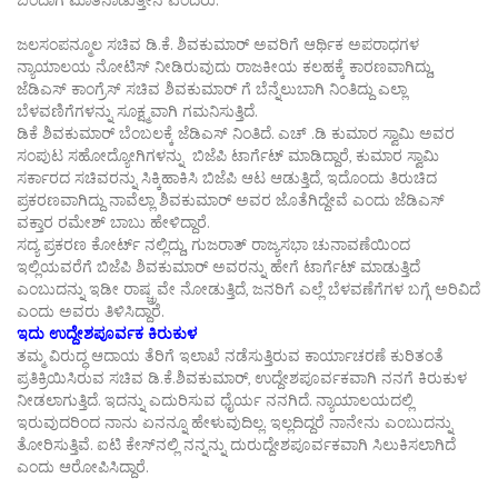
ಜಲಸಂಪನ್ಮೂಲ ಸಚಿವ ಡಿ.ಕೆ. ಶಿವಕುಮಾರ್ ಅವರಿಗೆ ಆರ್ಥಿಕ ಅಪರಾಧಗಳ
ನ್ಯಾಯಾಲಯ ನೋಟಿಸ್ ನೀಡಿರುವುದು ರಾಜಕೀಯ ಕಲಹಕ್ಕೆ ಕಾರಣವಾಗಿದ್ದು,
ಜೆಡಿಎಸ್ ಕಾಂಗ್ರೆಸ್ ಸಚಿವ ಶಿವಕುಮಾರ್ ಗೆ ಬೆನ್ನೆಲುಬಾಗಿ ನಿಂತಿದ್ದು ಎಲ್ಲಾ
ಬೆಳವಣಿಗೆಗಳನ್ನು ಸೂಕ್ಷ್ಮವಾಗಿ ಗಮನಿಸುತ್ತಿದೆ.
ಡಿಕೆ ಶಿವಕುಮಾರ್ ಬೆಂಬಲಕ್ಕೆ ಜೆಡಿಎಸ್ ನಿಂತಿದೆ. ಎಚ್ .ಡಿ ಕುಮಾರ ಸ್ವಾಮಿ ಅವರ
ಸಂಪುಟ ಸಹೋದ್ಯೋಗಿಗಳನ್ನು ಬಿಜೆಪಿ ಟಾರ್ಗೆಟ್ ಮಾಡಿದ್ದಾರೆ, ಕುಮಾರ ಸ್ವಾಮಿ
ಸರ್ಕಾರದ ಸಚಿವರನ್ನು ಸಿಕ್ಕಿಹಾಕಿಸಿ ಬಿಜೆಪಿ ಆಟ ಆಡುತ್ತಿದೆ, ಇದೊಂದು ತಿರುಚಿದ
ಪ್ರಕರಣವಾಗಿದ್ದು ನಾವೆಲ್ಲಾ ಶಿವಕುಮಾರ್ ಅವರ ಜೊತೆಗಿದ್ದೇವೆ ಎಂದು ಜೆಡಿಎಸ್
ವಕ್ತಾರ ರಮೇಶ್ ಬಾಬು ಹೇಳಿದ್ದಾರೆ.
ಸದ್ಯ ಪ್ರಕರಣ ಕೋರ್ಟ್ ನಲ್ಲಿದ್ದು, ಗುಜರಾತ್ ರಾಜ್ಯಸಭಾ ಚುನಾವಣೆಯಿಂದ
ಇಲ್ಲಿಯವರೆಗೆ ಬಿಜೆಪಿ ಶಿವಕುಮಾರ್ ಅವರನ್ನು ಹೇಗೆ ಟಾರ್ಗೆಟ್ ಮಾಡುತ್ತಿದೆ
ಎಂಬುದನ್ನು ಇಡೀ ರಾಷ್ಚ್ರವೇ ನೋಡುತ್ತಿದೆ, ಜನರಿಗೆ ಎಲ್ಲೆ ಬೆಳವಣೆಗೆಗಳ ಬಗ್ಗೆ ಅರಿವಿದೆ
ಎಂದು ಅವರು ತಿಳಿಸಿದ್ದಾರೆ.
ಇದು ಉದ್ದೇಶಪೂರ್ವಕ ಕಿರುಕುಳ
ತಮ್ಮ ವಿರುದ್ಧ ಆದಾಯ ತೆರಿಗೆ ಇಲಾಖೆ ನಡೆಸುತ್ತಿರುವ ಕಾರ್ಯಾಚರಣೆ ಕುರಿತಂತೆ
ಪ್ರತಿಕ್ರಿಯಿಸಿರುವ ಸಚಿವ ಡಿ.ಕೆ.ಶಿವಕುಮಾರ್‌, ಉದ್ದೇಶಪೂರ್ವಕವಾಗಿ ನನಗೆ ಕಿರುಕುಳ
ನೀಡಲಾಗುತ್ತಿದೆ. ಇದನ್ನು ಎದುರಿಸುವ ಧೈರ್ಯ ನನಗಿದೆ. ನ್ಯಾಯಾಲಯದಲ್ಲಿ
ಇರುವುದರಿಂದ ನಾನು ಏನನ್ನೂ ಹೇಳುವುದಿಲ್ಲ. ಇಲ್ಲದಿದ್ದರೆ ನಾನೇನು ಎಂಬುದನ್ನು
ತೋರಿಸುತ್ತಿವೆ. ಐಟಿ ಕೇಸ್‌ನಲ್ಲಿ ನನ್ನನ್ನು ದುರುದ್ದೇಶಪೂರ್ವಕವಾಗಿ ಸಿಲುಕಿಸಲಾಗಿದೆ
ಎಂದು ಆರೋಪಿಸಿದ್ದಾರೆ.