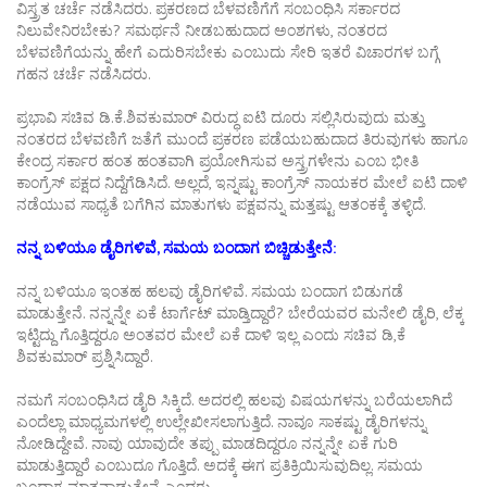
ವಿಸ್ತ್ರತ ಚರ್ಚೆ ನಡೆಸಿದರು. ಪ್ರಕರಣದ ಬೆಳವಣಿಗೆಗೆ ಸಂಬಂಧಿಸಿ ಸರ್ಕಾರದ
ನಿಲುವೇನಿರಬೇಕು? ಸಮರ್ಥನೆ ನೀಡಬಹುದಾದ ಅಂಶಗಳು, ನಂತರದ
ಬೆಳವಣಿಗೆಯನ್ನು ಹೇಗೆ ಎದುರಿಸಬೇಕು ಎಂಬುದು ಸೇರಿ ಇತರೆ ವಿಚಾರಗಳ ಬಗ್ಗೆ
ಗಹನ ಚರ್ಚೆ ನಡೆಸಿದರು.
ಪ್ರಭಾವಿ ಸಚಿವ ಡಿ.ಕೆ.ಶಿವಕುಮಾರ್‌ ವಿರುದ್ಧ ಐಟಿ ದೂರು ಸಲ್ಲಿಸಿರುವುದು ಮತ್ತು
ನಂತರದ ಬೆಳವಣಿಗೆ ಜತೆಗೆ ಮುಂದೆ ಪ್ರಕರಣ ಪಡೆಯಬಹುದಾದ ತಿರುವುಗಳು ಹಾಗೂ
ಕೇಂದ್ರ ಸರ್ಕಾರ ಹಂತ ಹಂತವಾಗಿ ಪ್ರಯೋಗಿಸುವ ಅಸ್ತ್ರಗಳೇನು ಎಂಬ ಭೀತಿ
ಕಾಂಗ್ರೆಸ್‌ ಪಕ್ಷದ ನಿದ್ದೆಗೆಡಿಸಿದೆ. ಅಲ್ಲದೆ, ಇನ್ನಷ್ಟು ಕಾಂಗ್ರೆಸ್‌ ನಾಯಕರ ಮೇಲೆ ಐಟಿ ದಾಳಿ
ನಡೆಯುವ ಸಾಧ್ಯತೆ ಬಗೆಗಿನ ಮಾತುಗಳು ಪಕ್ಷವನ್ನು ಮತ್ತಷ್ಟು ಆತಂಕಕ್ಕೆ ತಳ್ಳಿದೆ.
ನನ್ನ ಬಳಿಯೂ ಡೈರಿಗಳಿವೆ, ಸಮಯ ಬಂದಾಗ ಬಿಚ್ಚಿಡುತ್ತೇನೆ:
ನನ್ನ ಬಳಿಯೂ ಇಂತಹ ಹಲವು ಡೈರಿಗಳಿವೆ. ಸಮಯ ಬಂದಾಗ ಬಿಡುಗಡೆ
ಮಾಡುತ್ತೇನೆ. ನನ್ನನ್ನೇ ಏಕೆ ಟಾರ್ಗೆಟ್ ಮಾಡ್ತಿದ್ದಾರೆ? ಬೇರೆಯವರ ಮನೇಲಿ ಡೈರಿ, ಲೆಕ್ಕ
ಇಟ್ಟಿದ್ದು ಗೊತ್ತಿದ್ದರೂ ಅಂತವರ ಮೇಲೆ ಏಕೆ ದಾಳಿ ಇಲ್ಲ ಎಂದು ಸಚಿವ ಡಿ,ಕೆ
ಶಿವಕುಮಾರ್ ಪ್ರಶ್ನಿಸಿದ್ದಾರೆ.
ನಮಗೆ ಸಂಬಂಧಿಸಿದ ಡೈರಿ ಸಿಕ್ಕಿದೆ. ಅದರಲ್ಲಿ ಹಲವು ವಿಷಯಗಳನ್ನು ಬರೆಯಲಾಗಿದೆ
ಎಂದೆಲ್ಲಾ ಮಾಧ್ಯಮಗಳಲ್ಲಿ ಉಲ್ಲೇಖೀಸಲಾಗುತ್ತಿದೆ. ನಾವೂ ಸಾಕಷ್ಟು ಡೈರಿಗಳನ್ನು
ನೋಡಿದ್ದೇವೆ. ನಾವು ಯಾವುದೇ ತಪ್ಪು ಮಾಡದಿದ್ದರೂ ನನ್ನನ್ನೇ ಏಕೆ ಗುರಿ
ಮಾಡುತ್ತಿದ್ದಾರೆ ಎಂಬುದೂ ಗೊತ್ತಿದೆ. ಅದಕ್ಕೆ ಈಗ ಪ್ರತಿಕ್ರಿಯಿಸುವುದಿಲ್ಲ. ಸಮಯ
ಬಂದಾಗ ಮಾತನಾಡುತ್ತೇನೆ ಎಂದರು.