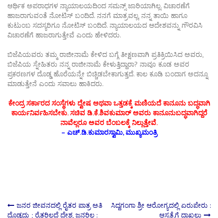
ಆರ್ಥಿಕ ಅಪರಾಧಗಳ ನ್ಯಾಯಾಲಯದಿಂದ ಸಮನ್ಸ್‌ ಜಾರಿಯಾಗಿಲ್ಲ. ವಿಚಾರಣೆಗೆ
ಹಾಜರಾಗುವಂತೆ ನೋಟಿಸ್‌ ಬಂದಿದೆ. ನನಗೆ ಮಾತ್ರವಲ್ಲ, ನನ್ನ ತಾಯಿ ಹಾಗೂ
ಕುಟುಂಬ ಸದಸ್ಯರಿಗೂ ನೋಟಿಸ್‌ ಬಂದಿದೆ. ನ್ಯಾಯಾಲಯದ ಆದೇಶವನ್ನು ಗೌರವಿಸಿ
ವಿಚಾರಣೆಗೆ ಹಾಜರಾಗುತ್ತೇವೆ ಎಂದು ಹೇಳಿದರು.
ಬಿಜೆಪಿಯವರು ತಮ್ಮ ರಾಜೀನಾಮೆ ಕೇಳಿದ ಬಗ್ಗೆ ತೀಕ್ಷಣವಾಗಿ ಪ್ರತಿಕ್ರಿಯಿಸಿದ ಅವರು,
ಬಿಜೆಪಿಯ ಸ್ನೇಹಿತರು ನನ್ನ ರಾಜೀನಾಮೆ ಕೇಳುತ್ತಿದ್ದಾರಾ? ನಾವೂ ಕೂಡ ಅವರ
ಪ್ರಕರಣಗಳ ದೊಡ್ಡ ಹೊರೆಯನ್ನೇ ಬಿಚ್ಚಿಡಬೇಕಾಗುತ್ತದೆ. ಕಾಲ ಕೂಡಿ ಬಂದಾಗ ಅದನ್ನೂ
ಮಾಡುತ್ತೇನೆ ಎಂದು ಸವಾಲು ಹಾಕಿದರು.
ಕೇಂದ್ರ ಸರ್ಕಾರದ ಸಂಸ್ಥೆಗಳು ದ್ವೇಷ ಅಥವಾ ಒತ್ತಡಕ್ಕೆ ಮಣಿಯದೆ ಕಾನೂನು ಬದ್ಧವಾಗಿ
ಕಾರ್ಯನಿರ್ವಹಿಸಬೇಕು. ಸಚಿವ ಡಿ.ಕೆ.ಶಿವಕುಮಾರ್‌ ಅವರು ಕಾನೂನುಬದ್ಧವಾಗಿದ್ದರೆ
ನಾವೆಲ್ಲರೂ ಅವರ ಬೆಂಬಲಕ್ಕೆ ನಿಲ್ಲುತ್ತೇವೆ.
– ಎಚ್‌.ಡಿ.ಕುಮಾರಸ್ವಾಮಿ, ಮುಖ್ಯಮಂತ್ರಿ
Post
ಜನರ ಜೀವನದಲ್ಲಿ ರೈತರ ಪಾತ್ರ ಅತಿ
ಸಿದ್ದಗಂಗಾ ಶ್ರೀ ಆರೋಗ್ಯದಲ್ಲಿ ಏರುಪೇರು :
ದೊಡ್ಡದು ; ರೈತರಿಲ್ಲದೆ ದೇಶ, ಜನರಿಲ್ಲ :
ಆಸ್ಪತ್ರೆಗೆ ದಾಖಲು