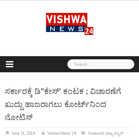
Skip
to
content
Search
for:
ಸರ್ಕಾರಕ್ಕೆ ಡಿ”ಕೇಸ್‌’ ಕಂಟಕ ; ವಿಚಾರಣೆಗೆ
ಖುದ್ದು ಹಾಜರಾಗಲು ಕೋರ್ಟ್‌ನಿಂದ
ನೋಟಿಸ್‌
June 21, 2018
Vishwa News 24
Featured
,
ರಾಜ್ಯ ನ್ಯೂಸ್