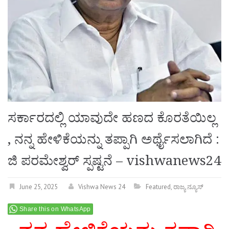
ಸರ್ಕಾರದಲ್ಲಿ ಯಾವುದೇ ಹಣದ ಕೊರತೆಯಿಲ್ಲ
, ನನ್ನ ಹೇಳಿಕೆಯನ್ನು ತಪ್ಪಾಗಿ ಅರ್ಥೈಸಲಾಗಿದೆ :
ಜಿ ಪರಮೇಶ್ವರ್ ಸ್ಪಷ್ಟನೆ – vishwanews24
June 25, 2025
Vishwa News 24
Featured
,
ರಾಜ್ಯ ನ್ಯೂಸ್
Share this on WhatsApp