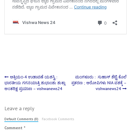
Post
ಆಕ್ಸಿಯಂ-4 ಉಡಾವಣೆ ಯಶಸ್ವಿ :
ಮಂಗಳೂರು : ಸುಹಾಸ್ ಶೆಟ್ಟಿ ಕೊಲೆ
ಭಾರತೀಯ ಗಗನಯಾತ್ರಿ ಶುಭಾಂಶು ಶುಕ್ಲಾ
ಪ್ರಕರಣ ; ಆರೋಪಿಗಳು NIA ವಶಕ್ಕೆ –
ಅಂತರಿಕ್ಷ ಪ್ರಯಾಣ – vishwanews24
vishwanews24
navigation
Leave a reply
Default Comments (0)
Facebook Comments
Comment
*