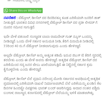
Featured
,
ರಾಷ್ಟ್ರ ನ್ಯೂಸ್
Share this on WhatsApp
ನವದೆಹಲಿ :
ಪೆಟ್ರೋಲ್, ಡೀಸೆಲ್ ದರ ದಿನದಿನಕ್ಕೂ ಕೂಡ ಏರಿಕೆಯಾಗಿ ಜನರಿಗೆ ಶಾಕ್
ನೀಡುತ್ತಿದೆ. ಭಾರತದ ವಿವಿಧ ನಗರಗಳಲ್ಲಿ ಪೆಟ್ರೋಲ್ ಡೀಸೆಲ್ ದರ ಪ್ರತೀ ಲೀಟರ್ ಗೆ
ನೂರರ ಸಮೀಪ ಸಾಗುತ್ತಿದೆ.
ಇದೇ ವೇಳೆ ಪತಂಜಲಿ ಸಂಸ್ಥಾಪಕ ಬಾಬಾ ರಾಮದೇವ್ ಗುಡ್ ನ್ಯೂಸ್ ಒಂದನ್ನು
ನೀಡಿದ್ದಾರೆ. ಒಂದು ವೇಳೆ ಸರ್ಕಾರ ಅನುಮತಿ ನೀಡಿ, ತೆರಿಗೆ ವಿನಾಯಿತಿ ನೀಡಿದಲ್ಲಿ
35ರಿಂದ 40 ರು.ಗೆ ಪೆಟ್ರೋಲ್ ನೀಡಲಾಗುವುದು ಎಂದು ಹೇಳಿದ್ದಾರೆ.
ಅಲ್ಲದೇ ಪೆಟ್ರೋಲ್, ಡೀಸೆಲ್ ಅನ್ನು ಅತ್ಯಂತ ಕಡಿಮೆ ಇರುವ ಜಿಎಸ್ ಟಿ ತೆರಿಗೆ ಸ್ಥರದಲ್ಲಿ
ತರಬೇಕು ಎಂದು ಈ ವೇಳೆ ಅವರು ಹೇಳಿದ್ದಾರೆ. ಅತ್ಯಧಿಕ ಪೆಟ್ರೋಲ್, ಡೀಸೆಲ್ ದರ
ಏರಿಕೆಯಿಂದ ಸದ್ಯ ಜನರ ಜೇಬು ಖಾಲಿಯಾಗುತ್ತಿದೆ. ಈ ನಿಟ್ಟಿನಲ್ಲಿ ಸರ್ಕಾರ ಕ್ರಮ
ಕೈಗೊಳ್ಳಬೇಕು ಎಂದು ಹೇಳಿದ್ದಾರೆ.
ಪೆಟ್ರೋಲ್, ಡೀಸೆಲ್ ಬೆಲೆ ಪ್ರಧಾನಿ ನರೇಂದ್ರ ಮೋದಿ ಸರ್ಕಾರದ ಅವಧಿಯಲ್ಲಿ ಅತ್ಯಧಿಕ
ಪ್ರಮಾಣದಲ್ಲಿ ಏರಿಕೆಯಾಗಿ ದಾಖಲೆ ನಿರ್ಮಾಣವಾಗಿದೆ. ಬೆಲೆ ಏರಿಕೆಯನ್ನು ಖಂಡಿಸಿ ಕೆಲ
ದಿನಗಳ ಹಿಂದಷ್ಟೇ ವಿಪಕ್ಷಗಳು ಭಾರತ್ ಬಂದ್ ಆಚರಿಸಿದ್ದವು. ಅದಾದ ನಂತರ ಪಶ್ಚಿಮ
ಬಂಗಾಳ, ರಾಜಸ್ಥಾನ, ಕರ್ನಾಟದಲ್ಲಿ ಪೆಟ್ರೋಲ್ ಬೆಲೆಯನ್ನು ಇಳಿಕೆ ಮಾಡಲಾಗಿತ್ತು.