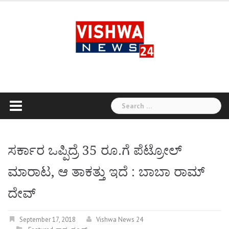
Skip
to
content
Search
for:
ಸರ್ಕಾರ ಒಪ್ಪಿದ್ರೆ 35 ರೂ.ಗೆ ಪೆಟ್ರೋಲ್
ಮಾರಾಟ, ಆ ತಾಕತ್ತು ಇದೆ : ಬಾಬಾ ರಾಮ್
ದೇವ್
September 17, 2018
Vishwa News 24