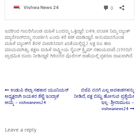
ಇದರಿಂದ ಗಾಬರಿಗೊಂಡ ಮಹಿಳೆ ಒಂದನ್ನು ಒತ್ತಿದ್ದಾರೆ. ಬಳಿಕ, ವಂಚಕ ನಿಮ್ಮ ಬ್ಯಾಂಕ್
ಮ್ಯಾನೇಜರ್​ರನ್ನು ಸಂಪರ್ಕಿಸಿ ಎಂದು ಕರೆ ಕಟ್ ಮಾಡಿದ್ದಾನೆ. ಅನುಮಾನಗೊಂಡ
ಮಹಿಳೆ ಬ್ಯಾಂಕ್‌ಗೆ ತೆರಳಿ ವಿಚಾರಿಸಿದಾಗ ಖಾತೆಯಲ್ಲಿದ್ದ 2 ಲಕ್ಷ ರೂ. ಹಣ
ಮಾಯವಾಗಿತ್ತು. ತಕ್ಷಣ ಮಹಿಳೆ ರಾಷ್ಟ್ರೀಯ ಸೈಬರ್ ಕ್ರೈಮ್ ಸಹಾಯವಾಣಿ (1930)ಗೆ
ಪ್ರಾಥಮಿಕ ದೂರು ನೀಡಿದ್ದಾಳೆ. ಗಿರಿನಗರ ಪೊಲೀಸ್ ಠಾಣೆಯಲ್ಲಿ ಪ್ರಕರಣ ದಾಖಲಾಗಿದೆ.
Post
ಉಡುಪಿ ಜಿಲ್ಲಾ ಸಹಕಾರ ಯೂನಿಯನ್
ಬಿಜೆಪಿ ನನಗೆ ಎಲ್ಲ ಅವಕಾಶಗಳನ್ನು
ಅಧ್ಯಕ್ಷರಾಗಿ ಜಯಕರ ಶೆಟ್ಟಿ ಇಂದ್ರಾಳಿ
ನೀಡಿದೆ, ಪಕ್ಷ ಬಿಟ್ಟು ಹೋಗುವ ಪ್ರಶ್ನೆಯೇ
ಆಯ್ಕೆ – vishwanews24
ಇಲ್ಲ : ಶ್ರೀರಾಮುಲು –
navigation
vishwanews24
Leave a reply