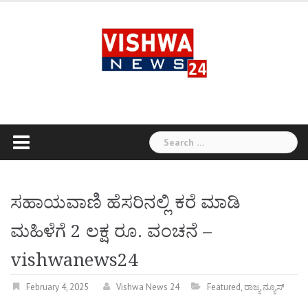
Skip
to
content
Search
for:
ಸಹಾಯವಾಣಿ ಹೆಸರಿನಲ್ಲಿ ಕರೆ ಮಾಡಿ
ಮಹಿಳೆಗೆ 2 ಲಕ್ಷ ರೂ. ವಂಚನೆ –
vishwanews24
February 4, 2025
Vishwa News 24
Featured
,
ರಾಜ್ಯ ನ್ಯೂಸ್