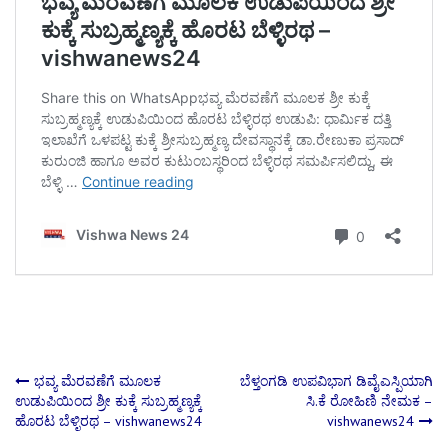
Post
ಭವ್ಯ ಮೆರವಣೆಗೆ ಮೂಲಕ
ಬೆಳ್ತಂಗಡಿ ಉಪವಿಭಾಗ ಡಿವೈಎಸ್ಪಿಯಾಗಿ
ಉಡುಪಿಯಿಂದ ಶ್ರೀ ಕುಕ್ಕೆ ಸುಬ್ರಹ್ಮಣ್ಯಕ್ಕೆ
ಸಿ.ಕೆ ರೋಹಿಣಿ ನೇಮಕ –
ಹೊರಟ ಬೆಳ್ಳಿರಥ – vishwanews24
vishwanews24
navigation