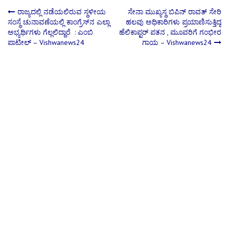
Post
ರಾಜ್ಯದಲ್ಲಿ ನಡೆಯಲಿರುವ ಸ್ಥಳೀಯ
ಸೇನಾ ಮುಖ್ಯಸ್ಥ ಬಿಪಿನ್ ರಾವತ್ ಸೇರಿ
ಸಂಸ್ಥೆ ಚುನಾವಣೆಯಲ್ಲಿ ಕಾಂಗ್ರೆಸ್‌ನ ಎಲ್ಲಾ
ಹಲವು ಅಧಿಕಾರಿಗಳು ಪ್ರಯಾಣಿಸುತ್ತಿದ್ದ
ಅಭ್ಯರ್ಥಿಗಳು ಗೆಲ್ಲಲಿದ್ದಾರೆ : ಎಂಬಿ
ಹೆಲಿಕಾಪ್ಟರ್ ಪತನ , ಮೂವರಿಗೆ ಗಂಭೀರ
navigation
ಪಾಟೀಲ್‌ – Vishwanews24
ಗಾಯ – Vishwanews24