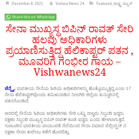
December 8, 2021
Vishwa News 24
Featured
,
ರಾಷ್ಟ್ರ ನ್ಯೂಸ್
Share this on WhatsApp
ಸೇನಾ ಮುಖ್ಯಸ್ಥ ಬಿಪಿನ್ ರಾವತ್ ಸೇರಿ
ಹಲವು ಅಧಿಕಾರಿಗಳು
ಪ್ರಯಾಣಿಸುತ್ತಿದ್ದ ಹೆಲಿಕಾಪ್ಟರ್ ಪತನ ,
ಮೂವರಿಗೆ ಗಂಭೀರ ಗಾಯ –
Vishwanews24
ಚೆನ್ನೈ,:
ಭಾರತೀಯ ಸೇನೆಯ ಹಿರಿಯ ಅಧಿಕಾರಿಗಳನ್ನು ಹೊತ್ತೊಯ್ಯುತ್ತಿದ್ದ ಎಂಐ-17
ಸೇನಾ ಹೆಲಿಕಾಪ್ಟರ್​ವೊಂದು ತಮಿಳುನಾಡಿನ ನೀಲಗಿರಿ ಜಿಲ್ಲೆಯ ಕುನ್ನೂರಿನಲ್ಲಿ
ಪತನಗೊಂಡಿದೆ.
ಅದರಲ್ಲಿ ಸೇನೆಯ ಹಿರಿಯ ಅಧಿಕಾರಿಗಳು ಸೇರಿ ಒಟ್ಟು ನಾಲ್ವರು ಸಿಬ್ಬಂದಿ ಇದ್ದರು.
ರಕ್ಷಣಾ ಸಿಬ್ಬಂದಿ ಮುಖ್ಯಸ್ಥ ಬಿಪಿನ್​ ರಾವತ್ ಕೂಡ ಇದ್ದರು ಎಂದು ಹೇಳಲಾಗುತ್ತಿದೆ.
ಸೂಲೂರಿನ ಭಾರತೀಯ ವಾಯುಪಡೆ ನೆಲೆಯಿಂದ ಸೇನಾ ವಿಮಾನ ವೆಲ್ಲಿಂಗ್ಟನ್ ನ
ರಕ್ಷಣಾ ಸೇವಾ ಕಾಲೇಜು ಕಡೆಗೆ ಹೊರಟಿತ್ತು.