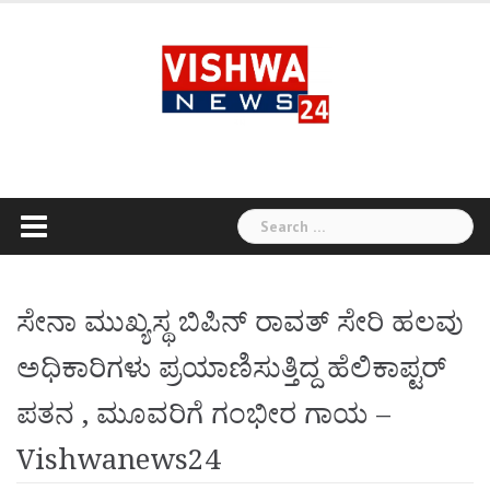
Skip
to
content
Search
for:
ಸೇನಾ ಮುಖ್ಯಸ್ಥ ಬಿಪಿನ್ ರಾವತ್ ಸೇರಿ ಹಲವು
ಅಧಿಕಾರಿಗಳು ಪ್ರಯಾಣಿಸುತ್ತಿದ್ದ ಹೆಲಿಕಾಪ್ಟರ್
ಪತನ , ಮೂವರಿಗೆ ಗಂಭೀರ ಗಾಯ –
Vishwanews24