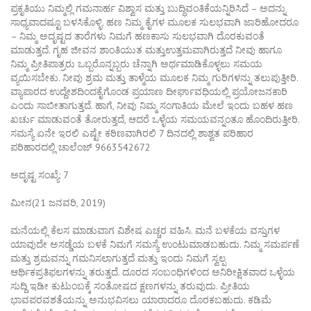
ಪ್ರಕೃತಿಯು ನಿಮ್ಮಲ್ಲಿ ಗಮನಾರ್ಹ ವಿಶ್ವಾಸ ಮತ್ತು ಬುದ್ಧಿವಂತಿಕೆಯನ್ನಿರಿಸಿದೆ – ಅದನ್ನು
ಸಾಧ್ಯವಾದಷ್ಟೂ ಬಳಸಿಕೊಳ್ಳಿ. ಹಣ ನಿಮ್ಮ ಕೈಗಳ ಮೂಲಕ ಸುಲಭವಾಗಿ ಜಾರಿಹೋದರೂ
– ನಿಮ್ಮ ಅದೃಷ್ಟದ ತಾರೆಗಳು ನಿಮಗೆ ಹಣಕಾಸು ಸುಲಭವಾಗಿ ದೊರಕುವಂತೆ
ಮಾಡುತ್ತದೆ. ಗೃಹ ಜೀವನ ಶಾಂತಿಯುತ ಮತ್ತುಉತ್ತಮವಾಗಿರುತ್ತದೆ ನೀವು ಹಾಗೂ
ನಿಮ್ಮ ಪ್ರೀತಿಪಾತ್ರರು ಒಬ್ಬರೊನ್ನಬ್ಬರು ಚೆನ್ನಾಗಿ ಅರ್ಥಮಾಡಿಕೊಳ್ಳಲು ಸಮಯ
ವ್ಯಯಿಸಬೇಕು. ನೀವು ಶ್ರಮ ಮತ್ತು ತಾಳ್ಮೆಯ ಮೂಲಕ ನಿಮ್ಮ ಗುರಿಗಳನ್ನು ತಲುಪುತ್ತೀರಿ.
ವ್ಯಾಪಾರದ ಉದ್ದೇಶದಿಂದಕೈಗೊಂಡ ಪ್ರಯಾಣ ದೀರ್ಘಾವಧಿಯಲ್ಲಿ ಪ್ರಯೋಜನಕಾರಿ
ಎಂದು ಸಾಬೀತಾಗುತ್ತದೆ. ಹಾಗೆ, ನೀವು ನಿಮ್ಮ ಸಂಗಾತಿಯ ಮೇಲೆ ಇಂದು ಬಹಳ ಹಣ
ಖರ್ಚು ಮಾಡುವಂತೆ ತೋರುತ್ತದೆ, ಆದರೆ ಒಳ್ಳೆಯ ಸಮಯವನ್ನಂತೂ ಹೊಂದಿರುತ್ತೀರಿ.
ಸಮಸ್ಯೆ ಏನೇ ಇರಲಿ ಎಷ್ಟೇ ಕಠಿಣವಾಗಿರಲಿ 7 ದಿನದಲ್ಲಿ ಶಾಶ್ವತ ಪರಿಹಾರ
ಪರಿಹಾರದಲ್ಲಿ ಚಾಲೆಂಜ್ 9663542672
ಅದೃಷ್ಟ ಸಂಖ್ಯೆ: 7
ಮೀನ(21 ಜನವರಿ, 2019)
ಮನೆಯಲ್ಲಿ ಕೆಲಸ ಮಾಡುವಾಗ ವಿಶೇಷ ಎಚ್ಚರ ವಹಿಸಿ. ಮನೆ ಬಳಕೆಯ ವಸ್ತುಗಳ
ಯಾವುದೇ ಅಸಡ್ಡೆಯ ಬಳಕೆ ನಿಮಗೆ ಸಮಸ್ಯೆ ಉಂಟುಮಾಡಬಹುದು. ನಿಮ್ಮ ಸಮರ್ಪಣೆ
ಮತ್ತು ಶ್ರಮವನ್ನು ಗಮನಿಸಲಾಗುತ್ತದೆ ಮತ್ತು ಇಂದು ನಿಮಗೆ ಸ್ವಲ್ಪ
ಆರ್ಥಿಕಪ್ರತಿಫಲಗಳನ್ನು ತರುತ್ತದೆ. ದೂರದ ಸಂಬಂಧಿಗಳಿಂದ ಅನಿರೀಕ್ಷಿತವಾದ ಒಳ್ಳೆಯ
ಸುದ್ದಿ ಇಡೀ ಕುಟುಂಬಕ್ಕೆ ಸಂತೋಷದ ಕ್ಷಣಗಳನ್ನು ತರುವುದು. ಪ್ರೀತಿಯ
ಭಾವಪರವಶತೆಯನ್ನು ಅನುಭವಿಸಲು ಯಾರಾದರೂ ದೊರಕಬಹುದು. ಕಡಿಮೆ