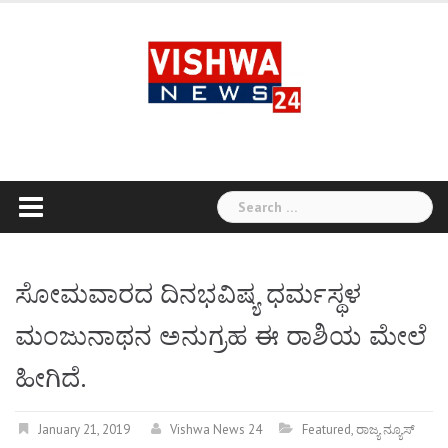
Skip
to
content
Search
for:
ಸೋಮವಾರದ ದಿನಭವಿಷ್ಯ ಧರ್ಮಸ್ಥಳ
ಮಂಜುನಾಥನ ಅನುಗ್ರಹ ಈ ರಾಶಿಯ ಮೇಲೆ
ಹೀಗಿದೆ.
January 21, 2019
Vishwa News 24
Featured
,
ರಾಜ್ಯ ನ್ಯೂಸ್