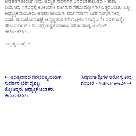
ಅಡೆತಡೆಗಳೊಂದಿಗೆ-ಇದು ಅದ್ಭುತ ಸಾಧನೆಗಳ ದಿನದಂತೆಕಾಣುತ್ತದೆ – ತಾವು
ಬಯಸಿದ್ದು ಸಿಗದಿದ್ದಲ್ಲಿ ಕಿರಿಕಿಯಾಗಿ ವರ್ತಿಸುವ ಸಹೋದ್ಯೋಗಿಗಳ ಎಚ್ಚರದಿಂದಿರಿ. ಒಬ್ಬ
ಆಧ್ಯಾತ್ಮಿಕ ನಾಯಕರು ಅಥವಾ ಹಿರಿಯರು ಮಾರ್ಗದರ್ಶನ ಒದಗಿಸುತ್ತಾರೆ. ನೀವು
ಇಂದು ಮದುವೆಯಾಗಿದ್ದಕ್ಕೆ ಅದೃಷ್ಟಶಾಲಿಗಳೆನಿಸುತ್ತೀರಿ. ಸಮಸ್ಯೆ ಏನೇ ಇರಲಿ ಎಷ್ಟೇ
ಕಠಿಣವಾಗಿರಲಿ 7 ದಿನದಲ್ಲಿ ಶಾಶ್ವತ ಪರಿಹಾರ ಪರಿಹಾರದಲ್ಲಿ ಚಾಲೆಂಜ್
9663542672
ಅದೃಷ್ಟ ಸಂಖ್ಯೆ: 4
Post
ಆದಿತ್ಯವಾರದ ದಿನ‌ಭವಿಷ್ಯ,ಪಂಡಿತ್
ಸಿದ್ದಗಂಗಾ ಶ್ರೀಗಳ ಆರೋಗ್ಯ ತೀವ್ರ
ಸುದರ್ಶನ ಭಟ್ ದೈವಜ್ಞ
ಗಂಭೀರ – Vishwanews24
ಜ್ಯೋತಿಷ್ಯರು ಆಧ್ಯಾತ್ಮಿಕ ಚಿಂತಕರು
navigation
9663542672