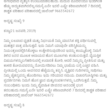
ಅಗಾಧವಾದ ವ್ಯತ್ಯಾಸ ಉಂಟುಮಾಡಬಹುದು. ಮದುವೆ ಮೊದಲೆಂದೂ ಇಂದಿಗಿಂತ
ಹೆಚ್ಚು ಅದ್ಭುತವಾಗಿರಲಿಲ್ಲ.ಸಮಸ್ಯೆ ಏನೇ ಇರಲಿ ಎಷ್ಟೇ ಕಠಿಣವಾಗಿರಲಿ 7 ದಿನದಲ್ಲಿ
ಶಾಶ್ವತ ಪರಿಹಾರ ಪರಿಹಾರದಲ್ಲಿ ಚಾಲೆಂಜ್ 9663542672
ಅದೃಷ್ಟ ಸಂಖ್ಯೆ: 9
ಕನ್ಯಾ(21 ಜನವರಿ, 2019)
ನಿಮ್ಮ ಬಲವಾದ ಧೃಢತೆ ಮತ್ತು ನಿರ್ಭಯತೆ ನಿಮ್ಮ ಮಾನಸಿಕ ಶಕ್ತಿ ವರ್ಧಿಸುವಲ್ಲಿ
ಮಹತ್ತರ ಪಾತ್ರ ವಹಿಸುತ್ತವೆ. ಇದು ನಿಮಗೆ ಯಾವುದೇ ಪರಿಸ್ಥಿತಿಯನ್ನು
ನಿಯಂತ್ರಣದಲ್ಲಿರಿಸಿಕೊಳ್ಳಲು ಉತ್ತೇಜಿಸುವುದರಿಂದ ಇದನ್ನು ಕಾಯ್ದುಕೊಳ್ಳಿ. ನಿಮಗೆ
ತಿಳಿದ ಜನರ ಮೂಲಕ ಆದಾಯದ ಹೊಸ ಮೂಲಗಳು ಕಂಡುಬರುತ್ತವೆ. ವೈಯಕ್ತಿಕ
ವಿಷಯಗಳನ್ನುಬಗೆಹರಿಸುವಲ್ಲಿ ಉದಾರತೆ ತೋರಿ, ಆದರೆ ನಿಮ್ಮನ್ನು ಪ್ರೀತಿಸುವ ಮತ್ತು
ಕಾಳಜಿ ತೋರುವವರನ್ನು ನೋಯಿಸದಿರಲು ನಿಮ್ಮ ಭಾಷೆಯ ಬಗ್ಗೆ ಎಚ್ಚರ ವಹಿಸಿ.
ಪ್ರೀತಿಯಲ್ಲಿ ಒಂದು ಅವಸರದ ಹೆಜ್ಜೆಯನ್ನು ತಪ್ಪಿಸಿ. ವೃತ್ತಿಪರ ಗುರಿಗಳನ್ನು ಸಾಧಿಸಲು
ನಿಮ್ಮ ಚೈತನ್ಯವನ್ನು ಹೊಂದಿಸಲು ಇದು ಸರಿಯಾದ ಸಮಯ. ವಿಚಾರಗೋಷ್ಠಿಗಳು ಮತ್ತು
ಪ್ರದರ್ಶನಗಳು ನಿಮಗೆ ಹೊಸ ಜ್ಞಾನ ಮತ್ತುಸಂಪರ್ಕಗಳನ್ನು ಒದಗಿಸುತ್ತವೆ. ನಿಮ್ಮ
ಸಂಬಂಧಿಕರು ಇಂದು ನಿಮ್ಮ ವೈವಾಹಿಕ ಜೀವನದ ಆನಂದಕ್ಕೆ ಭಂಗ
ತರಬಹುದು.ಸಮಸ್ಯೆ ಏನೇ ಇರಲಿ ಎಷ್ಟೇ ಕಠಿಣವಾಗಿರಲಿ 7 ದಿನದಲ್ಲಿ ಶಾಶ್ವತ ಪರಿಹಾರ
ಪರಿಹಾರದಲ್ಲಿ ಚಾಲೆಂಜ್ 9663542672
ಅದೃಷ್ಟ ಸಂಖ್ಯೆ: 8