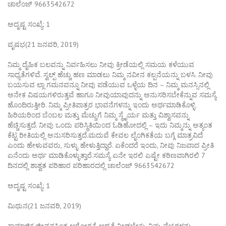
ಚಾಲೆಂಜ್ 9663542672
ಅದೃಷ್ಟ ಸಂಖ್ಯೆ: 1
ವೃಷಭ(21 ಜನವರಿ, 2019)
ನಿಮ್ಮ ದೈಹಿಕ ಬಲವನ್ನು ನಿರ್ವಹಿಸಲು ನೀವು ಕ್ರೀಡೆಯಲ್ಲಿ ಸಮಯ ಕಳೆಯುವ
ಸಾಧ್ಯತೆಗಳಿವೆ. ಸ್ವಲ್ಪ್ ಹೆಚ್ಚು ಹಣ ಮಾಡಲು ನಿಮ್ಮ ನವೀನ ಕಲ್ಪನೆಯನ್ನು ಬಳಸಿ. ನೀವು
ಬಯಸುವ ಲ್ಲಾ ಗಮನವನ್ನೂ ನೀವು ಪಡೆಯುವ ಒಳ್ಳೆಯ ದಿನ – ನಿಮ್ಮ ಮನಸ್ಸಿನಲ್ಲಿ
ಅನೇಕ ವಿಷಯಗಳಿರುತ್ತವೆ ಹಾಗೂ ನೀವುಯಾವುದನ್ನು ಅನುಸರಿಸಬೇಕೆನ್ನುವ ಸಮಸ್ಯೆ
ಹೊಂದಿರುತ್ತೀರಿ. ನಿಮ್ಮ ಪ್ರೀತಿಪಾತ್ರರ ಭಾವನೆಗಳನ್ನು ಇಂದು ಅರ್ಥಮಾಡಿಕೊಳ್ಳಿ.
ಹಿರಿಯರಿಂದ ಬೆಂಬಲ ಮತ್ತು ಮೆಚ್ಚುಗೆ ನಿಮ್ಮ ಸ್ಥೈರ್ಯ ಮತ್ತು ವಿಶ್ವಾಸವನ್ನು
ಹೆಚ್ಚಿಸುತ್ತದೆ. ನೀವು ಒಂದು ಪರಿಸ್ಥಿತಿಯಿಂದ ಓಡಿಹೋದಲ್ಲಿ – ಇದು ನಿಮ್ಮನ್ನು ಅತ್ಯಂತ
ಕೆಟ್ಟ ರೀತಿಯಲ್ಲಿ ಅನುಸರಿಸುತ್ತದೆ.ಮದುವೆ ಕೇವಲ ಲೈಂಗಿಕತೆಯ ಬಗ್ಗೆ ಮಾತ್ರವಿದೆ
ಎಂದು ಹೇಳುವವರು, ಸುಳ್ಳು ಹೇಳುತ್ತಿದ್ದಾರೆ. ಏಕೆಂದರೆ ಇಂದು, ನೀವು ನಿಜವಾದ ಪ್ರೀತಿ
ಏನೆಂದು ಅರ್ಥ ಮಾಡಿಕೊಳ್ಳುತ್ತಾರೆ.ಸಮಸ್ಯೆ ಏನೇ ಇರಲಿ ಎಷ್ಟೇ ಕಠಿಣವಾಗಿರಲಿ 7
ದಿನದಲ್ಲಿ ಶಾಶ್ವತ ಪರಿಹಾರ ಪರಿಹಾರದಲ್ಲಿ ಚಾಲೆಂಜ್ 9663542672
ಅದೃಷ್ಟ ಸಂಖ್ಯೆ: 1
ಮಿಥುನ(21 ಜನವರಿ, 2019)
ಸಾಮಾಜಿಕ ಜೀವನಕ್ಕಿಂತ ಆರೋಗ್ಯಕ್ಕೆ ಆದ್ಯತೆ ನೀಡಬೇಕು. ನಿಮ್ಮ ವೆಚ್ಚಗಳನ್ನು