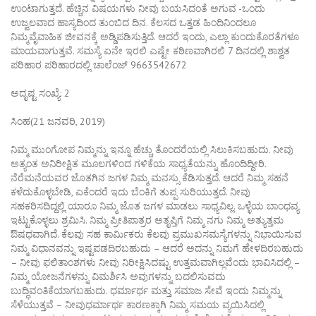
ಉಂಟಾಗುತ್ತದೆ. ಹೆಚ್ಚಿನ ವಿಷಯಗಳು ನೀವು ಬಯಸಿದಂತೆ ಅಗುವ -ಒಂದು
ಉಜ್ವಲವಾದ ಹಾಸ್ಯದಿಂದ ತುಂಬಿದ ದಿನ. ಕೆಲಸದ ಒತ್ತಡ ಹಿಂದಿನಿಂದಲೂ
ನಿಮ್ಮವೈವಾಹಿಕ ಜೀವನಕ್ಕೆ ಅಡ್ಡಿಪಡಿಸುತ್ತಿದೆ. ಆದರೆ ಇಂದು, ಎಲ್ಲಾ ಕುಂದುಕೊರತೆಗಳೂ
ಮಾಯವಾಗುತ್ತವೆ. ಸಮಸ್ಯೆ ಏನೇ ಇರಲಿ ಎಷ್ಟೇ ಕಠಿಣವಾಗಿರಲಿ 7 ದಿನದಲ್ಲಿ ಶಾಶ್ವತ
ಪರಿಹಾರ ಪರಿಹಾರದಲ್ಲಿ ಚಾಲೆಂಜ್ 9663542672
ಅದೃಷ್ಟ ಸಂಖ್ಯೆ: 2
ಸಿಂಹ(21 ಜನವರಿ, 2019)
ನಿಮ್ಮ ಮುಂಗೋಪ ನಿಮ್ಮನ್ನು ಇನ್ನೂ ಹೆಚ್ಚು ತೊಂದರೆಯಲ್ಲಿ ಸಿಲುಕಿಸಬಹುದು. ನೀವು
ಅತ್ಯಂತ ಅನಿರೀಕ್ಷಿತ ಮೂಲಗಳಿಂದ ಗಳಿಕೆಯ ಸಾಧ್ಯತೆಯನ್ನು ಹೊಂದಿದ್ದೀರಿ.
ನೆರೆಮನೆಯವರ ಜೊತಗಿನ ಜಗಳ ನಿಮ್ಮ ಮನಸ್ಸು ಕೆಡಿಸುತ್ತದೆ. ಆದರೆ ನಿಮ್ಮ ಸಹನೆ
ಕಳೆದುಕೊಳ್ಳಬೇಡಿ, ಏಕೆಂದರೆ ಇದು ಬೆಂಕಿಗೆ ತುಪ್ಪ ಸುರಿಯುತ್ತದೆ. ನೀವು
ಸಹಕರಿಸದಿದ್ದಲ್ಲಿ ಯಾರೂ ನಿಮ್ಮ ಜೊತ ಜಗಳ ಮಾಡಲು ಸಾಧ್ಯವಿಲ್ಲ. ಒಳ್ಳೆಯ ಬಾಂಧವ್ಯ
ಇಟ್ಟುಕೊಳ್ಳಲು ಶ್ರಮಿಸಿ. ನಿಮ್ಮ ಪ್ರೀತಿಪಾತ್ರರ ಅತೃಪ್ತಿಗೆ ನಿಮ್ಮ ನಗು ನಿಮ್ಮ ಅತ್ಯುತ್ತಮ
ಔಷಧವಾಗಿದೆ. ಕೆಲವು ಸಹ ಕಾರ್ಮಿಕರು ಕೆಲವು ಪ್ರಮುಖಸಮಸ್ಯೆಗಳನ್ನು ನಿಭಾಯಿಸುವ
ನಿಮ್ಮ ವಿಧಾನವನ್ನು ಇಷ್ಟಪಡದಿರಬಹುದು – ಆದರೆ ಅದನ್ನು ನಿಮಗೆ ಹೇಳದಿರಬಹುದು
– ನೀವು ಫಲಿತಾಂಶಗಳು ನೀವು ನಿರೀಕ್ಷಿಸಿದಷ್ಟು ಉತ್ತಮವಾಗಿಲ್ಲವೆಂದು ಭಾವಿಸಿದಲ್ಲಿ –
ನಿಮ್ಮ ಯೋಜನೆಗಳನ್ನು ವಿಮರ್ಶಿಸಿ ಅವುಗಳನ್ನು ಬದಲಿಸುವದು
ಬುದ್ಧಿವಂತಿಕೆಯಾಗಬಹುದು. ಧರ್ಮಾರ್ಥ ಮತ್ತು ಸಮಾಜ ಸೇವೆ ಇಂದು ನಿಮ್ಮನ್ನು
ಸೆಳೆಯುತ್ತವೆ – ನೀವುಧರ್ಮಾರ್ಥ ಕಾರಣಕ್ಕಾಗಿ ನಿಮ್ಮ ಸಮಯ ವ್ಯಯಿಸಿದಲ್ಲಿ