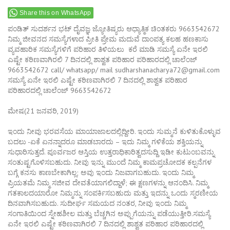
Share this on WhatsApp
ಪಂಡಿತ್ ಸುದರ್ಶನ ಭಟ್ ದೈವಜ್ಞ ಜ್ಯೋತಿಷ್ಯರು ಆಧ್ಯಾತ್ಮಿಕ ಚಿಂತಕರು 9663542672
ನಿಮ್ಮ ಜೀವನದ ಸಮಸ್ಯೆಗಳಾದ ಪ್ರೀತಿ ಪ್ರೇಮ ಮದುವೆ ದಾಂಪತ್ಯ ಕಲಹ ಹಣಕಾಸು
ವ್ಯವಹಾರಿಕ ಸಮಸ್ಯೆಗಳಿಗೆ ಪರಿಹಾರ ತಿಳಿಯಲು ಕರೆ ಮಾಡಿ ಸಮಸ್ಯೆ ಏನೇ ಇರಲಿ
ಎಷ್ಟೇ ಕಠಿಣವಾಗಿರಲಿ 7 ದಿನದಲ್ಲಿ ಶಾಶ್ವತ ಪರಿಹಾರ ಪರಿಹಾರದಲ್ಲಿ ಚಾಲೆಂಜ್
9663542672 call/ whatsapp/ mail sudharshanacharya72@gmail.com
ಸಮಸ್ಯೆ ಏನೇ ಇರಲಿ ಎಷ್ಟೇ ಕಠಿಣವಾಗಿರಲಿ 7 ದಿನದಲ್ಲಿ ಶಾಶ್ವತ ಪರಿಹಾರ
ಪರಿಹಾರದಲ್ಲಿ ಚಾಲೆಂಜ್ 9663542672
ಮೇಷ(21 ಜನವರಿ, 2019)
ಇಂದು ನೀವು ಭರವಸೆಯ ಮಾಯಾಜಾಲದಲ್ಲಿದ್ದೀರಿ. ಇಂದು ಸುಮ್ಮನೆ ಕುಳಿತುಕೊಳ್ಳುವ
ಬದಲು -ಏಕೆ ಏನನ್ನಾದರೂ ಮಾಡಬಾರದು – ಇದು ನಿಮ್ಮ ಗಳಿಕೆಯ ಶಕ್ತಿಯನ್ನು
ಸುಧಾರಿಸುತ್ತದೆ. ಪೂರ್ವಜರ ಆಸ್ತಿಯ ಉತ್ತರಾಧಿಕಾರಿತ್ವದಸುದ್ದಿ ಇಡೀ ಕುಟುಂಬವನ್ನು
ಸಂತುಷ್ಟಗೊಳಿಸಬಹುದು. ನೀವು ಇನ್ನು ಮುಂದೆ ನಿಮ್ಮ ಕಾಮಪ್ರಚೋದಕ ಕಲ್ಪನೆಗಳ
ಬಗ್ಗೆ ಕನಸು ಕಾಣಬೇಕಾಗಿಲ್ಲ; ಅವು ಇಂದು ನಿಜವಾಗಬಹುದು. ಇಂದು ನಿಮ್ಮ
ಪ್ರಿಯತಮೆ ನಿಮ್ಮ ಸಜೀವ ದೇವತೆಯಾಗಲಿದ್ದಾಳೆ; ಈ ಕ್ಷಣಗಳನ್ನು ಆನಂದಿಸಿ. ನಿಮ್ಮ
ಗತಕಾಲದಯಾರೋ ನಿಮ್ಮನ್ನು ಸಂಪರ್ಕಿಸಬಹುದು ಮತ್ತು ಇದನ್ನು ಒಂದು ಸ್ಮರಣೀಯ
ದಿನವಾಗಿಸಬಹುದು. ಸುದೀರ್ಘ ಸಮಯದ ನಂತರ, ನೀವು ಇಂದು ನಿಮ್ಮ
ಸಂಗಾತಿಯಿಂದ ಸ್ನೇಹಶೀಲ ಮತ್ತು ಬೆಚ್ಚಗಿನ ಅಪ್ಪುಗೆಯನ್ನು ಪಡೆಯುತ್ತೀರಿ.ಸಮಸ್ಯೆ
ಏನೇ ಇರಲಿ ಎಷ್ಟೇ ಕಠಿಣವಾಗಿರಲಿ 7 ದಿನದಲ್ಲಿ ಶಾಶ್ವತ ಪರಿಹಾರ ಪರಿಹಾರದಲ್ಲಿ