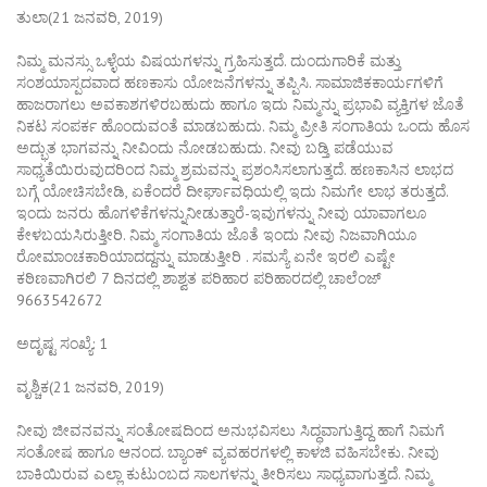
ತುಲಾ(21 ಜನವರಿ, 2019)
ನಿಮ್ಮ ಮನಸ್ಸು ಒಳ್ಳೆಯ ವಿಷಯಗಳನ್ನು ಗ್ರಹಿಸುತ್ತದೆ. ದುಂದುಗಾರಿಕೆ ಮತ್ತು
ಸಂಶಯಾಸ್ಪದವಾದ ಹಣಕಾಸು ಯೋಜನೆಗಳನ್ನು ತಪ್ಪಿಸಿ. ಸಾಮಾಜಿಕಕಾರ್ಯಗಳಿಗೆ
ಹಾಜರಾಗಲು ಅವಕಾಶಗಳಿರಬಹುದು ಹಾಗೂ ಇದು ನಿಮ್ಮನ್ನು ಪ್ರಭಾವಿ ವ್ಯಕ್ತಿಗಳ ಜೊತೆ
ನಿಕಟ ಸಂಪರ್ಕ ಹೊಂದುವಂತೆ ಮಾಡಬಹುದು. ನಿಮ್ಮ ಪ್ರೀತಿ ಸಂಗಾತಿಯ ಒಂದು ಹೊಸ
ಅದ್ಭುತ ಭಾಗವನ್ನು ನೀವಿಂದು ನೋಡಬಹುದು. ನೀವು ಬಡ್ತಿ ಪಡೆಯುವ
ಸಾಧ್ಯತೆಯಿರುವುದರಿಂದ ನಿಮ್ಮ ಶ್ರಮವನ್ನು ಪ್ರಶಂಸಿಸಲಾಗುತ್ತದೆ. ಹಣಕಾಸಿನ ಲಾಭದ
ಬಗ್ಗೆ ಯೋಚಿಸಬೇಡಿ, ಏಕೆಂದರೆ ದೀರ್ಘಾವಧಿಯಲ್ಲಿ ಇದು ನಿಮಗೇ ಲಾಭ ತರುತ್ತದೆ.
ಇಂದು ಜನರು ಹೊಗಳಿಕೆಗಳನ್ನುನೀಡುತ್ತಾರೆ-ಇವುಗಳನ್ನು ನೀವು ಯಾವಾಗಲೂ
ಕೇಳಬಯಸಿರುತ್ತೀರಿ. ನಿಮ್ಮ ಸಂಗಾತಿಯ ಜೊತೆ ಇಂದು ನೀವು ನಿಜವಾಗಿಯೂ
ರೋಮಾಂಚಕಾರಿಯಾದದ್ದನ್ನು ಮಾಡುತ್ತೀರಿ . ಸಮಸ್ಯೆ ಏನೇ ಇರಲಿ ಎಷ್ಟೇ
ಕಠಿಣವಾಗಿರಲಿ 7 ದಿನದಲ್ಲಿ ಶಾಶ್ವತ ಪರಿಹಾರ ಪರಿಹಾರದಲ್ಲಿ ಚಾಲೆಂಜ್
9663542672
ಅದೃಷ್ಟ ಸಂಖ್ಯೆ: 1
ವೃಶ್ಚಿಕ(21 ಜನವರಿ, 2019)
ನೀವು ಜೀವನವನ್ನು ಸಂತೋಷದಿಂದ ಅನುಭವಿಸಲು ಸಿದ್ಧವಾಗುತ್ತಿದ್ದ ಹಾಗೆ ನಿಮಗೆ
ಸಂತೋಷ ಹಾಗೂ ಆನಂದ. ಬ್ಯಾಂಕ್ ವ್ಯವಹರಗಳಲ್ಲಿ ಕಾಳಜಿ ವಹಿಸಬೇಕು. ನೀವು
ಬಾಕಿಯಿರುವ ಎಲ್ಲಾ ಕುಟುಂಬದ ಸಾಲಗಳನ್ನು ತೀರಿಸಲು ಸಾಧ್ಯವಾಗುತ್ತದೆ. ನಿಮ್ಮ