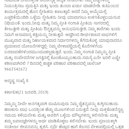
ನಿಯಂತ್ರಿಸಲು ಪ್ರಯತ್ನಿಸಿ ಮತ್ತು ಇಂದು ತುಂಬಾ ಖರ್ಚು ಮಾಡಬೇಡಿ. ಕುಟುಂಬದ
ಕಾರ್ಯಕ್ರಮದಲ್ಲಿ ಹೊಸ ಸ್ನೇಹಿತರು ಕಾಣುತ್ತಾರೆ. ಆದರೆ ನಿಮ್ಮ ಆಯ್ಕೆಯಲ್ಲಿ
ಎಚ್ಚರಿಕೆಯಿಂದಿರಿ. ಒಳ್ಳೆಯ ಸ್ನೇಹಿತರು ನೀವು ಯಾವಾಗಲೂ ಉಳಿಸಿಕೊಳ್ಳಬಯಸುವ
ನಿಧಿಯಂತೆ. ಇಂದು,ನೀವು ಮತ್ತು ನಿಮ್ಮ ಪ್ರೀತಿ ಸಂಗಾತಿ ಪ್ರೀತಿಯ ಸಾಗರದಲ್ಲಿ
ತೇಲುತ್ತೀರಿ ಮತ್ತು ಪ್ರೀತಿಯ ಔನ್ನತ್ಯವನ್ನು ಅನುಭವಿಸುತ್ತೀರಿ. ನಿಮ್ಮ ತಾರೆಗಳು ಇಂದು
ನಿಮಗೆ ಅಸಾಮಾನ್ಯ ಶಕ್ತಿಯನ್ನು ನೀಡುತ್ತವೆ- ಆದ್ದರಿಂದ ದೀರ್ಘಕಾಲದ ಲಾಭಗಳಿಗೆ
ಮುಖ್ಯವಾದ ಮತ್ತು ನಿರ್ಣಾಯಕವಾದ ನಿರ್ಧಾರಗಳನ್ನು ತೆಗೆದುಕೊಳ್ಳಿ. ಯಾವುದಾದರೂ
ಪ್ರಯಾಣದ ಯೋಜನೆಗಳಿದ್ದಲ್ಲಿ- ನಿಮ್ಮ ವೇಳಾಪಟ್ಟಿಯಲ್ಲಿ ಕೊನೆಗಳಿಗೆಯ
ಬದಲಾವಣೆಗಳಿಂದಮುಂದೂಡಲ್ಪಡುತ್ತವೆ. ಇಂದು, ನಿಮ್ಮ ಸಂಗಾತಿ ನಿಮ್ಮನ್ನು ಪ್ರೀತಿ
ಮತ್ತು ಸಂವೇದನೆಗಳ ಜಗತ್ತಿನಲ್ಲಿ ಕೊಂಡೊಯ್ಯಬಹುದು.ಸಮಸ್ಯೆ ಏನೇ ಇರಲಿ ಎಷ್ಟೇ
ಕಠಿಣವಾಗಿರಲಿ 7 ದಿನದಲ್ಲಿ ಶಾಶ್ವತ ಪರಿಹಾರ ಪರಿಹಾರದಲ್ಲಿ ಚಾಲೆಂಜ್
9663542672
ಅದೃಷ್ಟ ಸಂಖ್ಯೆ: 8
ಕರ್ಕಾಟಕ(21 ಜನವರಿ, 2019)
ನಿಮ್ಮನ್ನು ನೀವೇ ಅನಗತ್ಯವಾಗಿ ದೂಷಿಸುವುದು ನಿಮ್ಮ ಚೈತನ್ಯವನ್ನು ಕುಗ್ಗಿಸಬಹುದು.
ಹಣಕಾಸು ಲಾಭ ಒಂದಕ್ಕಿಂತ ಹೆಚ್ಚು ಮೂಲಗಳಿಂದ ಬರುತ್ತದೆ. ನೀವು ಮಕ್ಕಳೊಡನೆಸ್ವಲ್ಪ
ಸಮಯ ಕಳೆಯಬೇಕು ಮತ್ತು ಅವರಿಗೆ ಒಳ್ಳೆಯ ಮೌಲ್ಯಗಳನ್ನು ಕಲಿಸಬೇಕು ಮತ್ತು
ತಮ್ಮ ಜವಾಬ್ದಾರಿಗಳನ್ನು ಅರ್ಥ ಮಾಡಿಕೊಳ್ಳಲು ಕಲಿಸಬೇಕು. ಇಂದು ಪ್ರಣಯಕ್ಕಾಗಿ
ಸಂಕೀರ್ಣ ಜೀವನವನ್ನು ತ್ಯಜಿಸಿ. ಸ್ಪರ್ಧೆ ಹೆಚ್ಚಾದ ಹಾಗೆ ಕೆಲಸದ ವೇಳಾಪಟ್ಟಿಯಲ್ಲಿ ಒತ್ತಡ