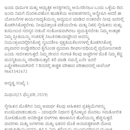
ಇಂದು ಧಾರ್ಮಿಕ ಮತ್ತು ಆಧ್ಯಾತ್ಮಿಕ ಆಸಕ್ತಿಗಳನ್ನು ಅನುಸರಿಸಲೂ ಒಂದು ಒಳ್ಳೆಯ ದಿನ.
ಇಂದು ನಿಮಗೆ ದೊರಕುವಹೊಸ ಹೂಡಿಕೆಯ ಅವಕಾಶಗಳನ್ನು ಅನ್ವೇಷಿಸಿ-ಆದರೆ ಈ
ಯೋಜನೆಗಳ ಕಾರ್ಯಸಾಧ್ಯತೆಯನ್ನು ಅಧ್ಯಯನ ಮಾಡಿದ ನಂತರವೇ ನೀವು ಇದರಲ್ಲಿ
ತೊಡಗಿಸಿಕೊಳ್ಳಬೇಕು. ನೀವುವಿಶ್ರಾಂತಿ ಪಡೆಯಬೇಕು ಮತ್ತು ನಿಕಟ ಸ್ನೇಹಿತರು ಮತ್ತು
ಕುಟುಂಬದ ಸದಸ್ಯರ ನಡುವೆ ಸಂತೋಷವಾಗಿರಲು ಪ್ರಯತ್ನಿಸಬೇಕು ನಿಮ್ಮ ಉತ್ಸಾಹ
ನಿಮ್ಮ ಪ್ರೀತಿಯನ್ನು ಸಂಕಟಕ್ಕೆ ಸಿಲುಕಿಸಹುದಾದ್ದರಿಂದ ಅದನ್ನು
ನಿಯಂತ್ರಣದಲ್ಲಿರಿಸಿಕೊಳ್ಳಿ. ಸೃಜನಶೀಲ ಪ್ರಕೃತಿಯಕೆಲಸಗಳಲ್ಲಿ ತೊಡಗಿಸಿಕೊಳ್ಳಿ.
ವ್ಯಾಪಾರದ ಉದ್ದೇಶದಿಂದ ಕೈಗೊಂಡ ಪ್ರಯಾಣ ದೀರ್ಘಾವಧಿಯಲ್ಲಿ ಪ್ರಯೋಜನಕಾರಿ
ಎಂದು ಸಾಬೀತಾಗುತ್ತದೆ. ನಿಮ್ಮ ಜೀವನ ಸಂಗಾತಿ ಕೆಲವು ಅಚ್ಚರಿಗಳ ಜೊತೆ ನಿಮ್ಮ ಕೆಟ್ಟ
ಮನಸ್ಥಿತಿಯನ್ನು ಸರಿಪಡಿಸುತ್ತಾರೆ. ಕರೆ ಮಾಡಿ ಸಮಸ್ಯೆ ಏನೇ ಇರಲಿ
ಎಷ್ಟೇಕಠಿಣವಾಗಿರಲಿ 7 ದಿನದಲ್ಲಿ ಶಾಶ್ವತ ಪರಿಹಾರ ಪರಿಹಾರದಲ್ಲಿ ಚಾಲೆಂಜ್
9663542672
ಅದೃಷ್ಟ ಸಂಖ್ಯೆ: 1
ಮಿಥುನ(25 ಫೆಬ್ರವರಿ, 2019)
ಸ್ನೇಹಿತನ ಜೊತೆಗಿನ ನಿಮ್ಮ ಅಪಾರ್ಥ ಕೆಲವು ಅಹಿತಕರ ಪ್ರತಿಕ್ರಿಯೆಗಳನ್ನು
ಉಂಟುಮಾಡಬಹುದು – ಯಾವುದೇ ನಿರ್ಧಾರ ಕೈಗೊಳ್ಳುವ ಮೊದಲು ಸಮತೋಲಿತ
ನೋಟಹೊಂದಿ. ಅನಿರೀಕ್ಷಿತ ಬಿಲ್‌ಗಳು ಹಣಕಾಸಿನ ಹೊರೆಯನ್ನು ಹೆಚ್ಚಿಸುತ್ತದೆ.
ವಾದಗಳು ಮತ್ತು ಜಗಳಗಳು ಮತ್ತು ಇತರರ ಜೊತೆ ಅನಾವಶ್ಯಕವಾಗಿ ದೋಷ
ಕಂಡುಹಿಡಿಯುವದನ್ನು ತಪ್ಪಿಸಿ. ನಿಮ್ಮ ಕರೆಯನ್ನು ಮುಂದುವರಿಸುವ ಮೂಲಕ