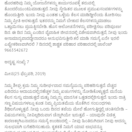
ಹೊರಹರಿವು ನಿಮ್ಮ ಯೋಜನೆಗಳನ್ನು ಕಾರ್ಯರೂಪಕ್ಕೆ ತರುವಲ್ಲಿ
ತೊಂದರೆಯುಂಟುಮಾಡುತ್ತದೆ. ನೀವು ಸ್ನೇಹಿತರ ಮೂಲಕ ಪ್ರಮುಖಸಂಪರ್ಕಗಳನ್ನು
ಹೊಂದುತ್ತೀರಿ. ಇಂದು ನೀವು ಎಂತಹ ಒಳ್ಳೆಯ ಕೆಲಸ ಮಾಡಿದ್ದೀರೆಂದು ತೋರಿಸಲು
ನಿಮ್ಮ ಪ್ರೀತಿ ಅರಳುತ್ತದೆ. ಇತರರನ್ನು ನಿಮಗೆ ಬೇಕಾದ ಕೆಲಸಗಳನ್ನುಮಾಡಲು
ಒತ್ತಾಯಿಸಲು ಪ್ರಯತ್ನಿಸಬೇಡಿ. ಹೊಸ ಆಲೋಚನೆಗಳನ್ನು ಪರೀಕ್ಷಿಸಲು ಪರಿಪೂರ್ಣ
ದಿನ. ಈ ದಿನ ನಿಮ್ಮ ಎಂದಿನ ವೈವಾಹಿಕ ಜೀವನದಲ್ಲಿ ವಿಶೇಷವಾಗಿರುತ್ತದೆ, ನೀವು ಇಂದು
ಅಸಾಮಾನ್ಯವಾದದ್ದೇನಾದರೂ ಅನುಭವಿಸುತ್ತೀರಿ.ಕರೆ ಮಾಡಿ ಸಮಸ್ಯೆ ಏನೇ ಇರಲಿ
ಎಷ್ಟೇಕಠಿಣವಾಗಿರಲಿ 7 ದಿನದಲ್ಲಿ ಶಾಶ್ವತ ಪರಿಹಾರ ಪರಿಹಾರದಲ್ಲಿ ಚಾಲೆಂಜ್
9663542672
ಅದೃಷ್ಟ ಸಂಖ್ಯೆ: 7
ಮೀನ(25 ಫೆಬ್ರವರಿ, 2019)
ನಿಮ್ಮ ಶೀಘ್ರ ಕ್ರಮ ನಿಮ್ಮ ಸುದೀರ್ಘವಾದ ಸಮಸ್ಯೆಯನ್ನು ಪರಿಹರಿಸುತ್ತದೆ. ವೆಚ್ಚದ
ಏರಿದರೂ ಆದಾಯದಲ್ಲಿನಹೆಚ್ಚಳ ನಿಮ್ಮ ಖರ್ಚುಗಳನ್ನು ನೋಡಿಕೊಳ್ಳುತ್ತದೆ. ಮನೆಯ
ಕೆಲಸ ಸುಸ್ತು ಮಾಡುತ್ತದೆ ಮತ್ತು ನಿಮ್ಮನ್ನು ಮಾನಸಿಕ ಒತ್ತಡದಲ್ಲಿರಿಸುತ್ತದೆ. ಇಂದು ರಾತ್ರಿ
ಸಣ್ಣ ವಿಷಯಗಳಲ್ಲೂ ಕೂಡ ನಿಮ್ಮ ಪ್ರಿಯತಮೆಯ ಜೊತೆಗಿನ ಸಂಬಂಧಗಳು
ಶಿಥಿಲಗೊಳ್ಳುತ್ತವೆ. ನೀವು ಒಂದು ದಿನದ ತಜೆಯ ಮೇಲೆ ಹೋಗುತ್ತಿದ್ದಲ್ಲಿ ಚಂತಿಸಬೇಡಿ –
ವಿಷಯಗಳನ್ನು ನೀವಿಲ್ಲದಿರುವಾಗ ಚೆನ್ನಾಗಿಯೇ ಇರುತ್ತವೆ – ಯಾವುದೇ ವಿಚಿತ್ರ
ಕಾರಣಕ್ಕಾಗಿಏನಾದರೂ ಸಮಸ್ಯೆ ಉಂಟಾದಲ್ಲಿ – ನೀವು ಹಿಂತಿರುಗಿದಾಗ ನೀವು ಅದನ್ನು
ಸುಲಭವಾಗಿ ಬಗೆಹರಿಸಬಹುದು. ಕೃತಕತೆ ನಿಮಗೆ ಯಾವ ಲಾಭವನ್ನೂ