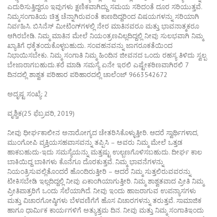
ಎದುರಿಸುತ್ತಿದ್ದರೂ ಇವುಗಳು ಕ್ಷಣಿಕವಾಗಿದ್ದು ಸಮಯ ಸರಿದಂತೆ ದೂರ ಸರಿಯುತ್ತವೆ.
ನಿಮ್ಮಸಂಗಾತಿಯ ಚಿತ್ತ ಚೆನ್ನಾಗಿರುವಂತೆ ಕಾಣದಿದ್ದರಿಂದ ವಿಷಯಗಳನ್ನು ಸರಿಯಾಗಿ
ನಿರ್ವಹಿಸಿ. ಬಿಸಿನೆಸ್ ಮೀಟಿಂಗ್‌ಗಳಲ್ಲಿ ನೇರ ಮಾತಿನವರೂ ಮತ್ತು ಭಾವನಾತ್ಮಕರೂ
ಆಗಿರಬೇಡಿ. ನಿಮ್ಮ ಮಾತಿನ ಮೇಲೆ ನಿಯಂತ್ರಣವಿಲ್ಲದಿದ್ದಲ್ಲಿ ನೀವು ಸುಲಭವಾಗಿ ನಿಮ್ಮ
ಖ್ಯಾತಿಗೆ ಧಕ್ಕೆತಂದುಕೊಳ್ಳಬಹುದು. ಸಂವಹನವನ್ನು ಜಾಗರೂಕತೆಯಿಂದ
ನಿಭಾಯಿಸಬೇಕು. ನಿಮ್ಮ ಸಂಗಾತಿ ನಿಮ್ಮ ಹಿಂದಿನ ಜೀವನದ ಒಂದು ರಹಸ್ಯ ತಿಳಿದು ಸ್ವಲ್ಪ
ಬೇಜಾರಾಗಬಹುದು.ಕರೆ ಮಾಡಿ ಸಮಸ್ಯೆ ಏನೇ ಇರಲಿ ಎಷ್ಟೇಕಠಿಣವಾಗಿರಲಿ 7
ದಿನದಲ್ಲಿ ಶಾಶ್ವತ ಪರಿಹಾರ ಪರಿಹಾರದಲ್ಲಿ ಚಾಲೆಂಜ್ 9663542672
ಅದೃಷ್ಟ ಸಂಖ್ಯೆ: 2
ವೃಶ್ಚಿಕ(25 ಫೆಬ್ರವರಿ, 2019)
ನೀವು ಧೀರ್ಘಕಾಲೀನ ಅನಾರೋಗ್ಯದ ಚೇತರಿಸಿಕೊಳ್ಳುತ್ತೀರಿ. ಆದರೆ ಸ್ವಾರ್ಥಿಗಳಾದ,
ಮುಂಗೋಪಿ ವ್ಯಕ್ತಿಯಸಹವಾಸವನ್ನು ತಪ್ಪಿಸಿ – ಅವರು ನಿಮ್ಮ ಮೇಲೆ ಒತ್ತಡ
ಹಾಕಬಹುದು-ಇದು ಸಮಸ್ಯೆಯನ್ನು ಮತ್ತಷ್ಟು ಉಲ್ಬಣಗೊಳಿಸಬಹುದು. ದೀರ್ಘ ಕಾಲ
ಬಾಕಿಯಿದ್ದ ಬಾಕಿಗಳು ಕೊನೆಗೂ ದೊರಕುತ್ತವೆ. ನಿಮ್ಮ ಭಾವನೆಗಳನ್ನು
ನಿಯಂತ್ರಿಸುವಲ್ಲಿತೊಂದರೆ ಹೊಂದಿರುತ್ತೀರಿ – ಆದರೆ ನಿಮ್ಮ ಸುತ್ತಲಿರುವವರನ್ನು
ಟೀಕಿಸಬೇಡಿ ಇಲ್ಲದಿದ್ದಲ್ಲಿ ನೀವು ಏಕಾಂಗಿಯಾಗುತ್ತೀರಿ. ನಿಮ್ಮ ಶಾಶ್ವತವಾದ ಪ್ರೀತಿ ನಿಮ್ಮ
ಪ್ರೀತಿಪಾತ್ರರಿಗೆ ಒಂದು ಸೆಲೆಯಾಗಿದೆ. ನೀವು ಇಂದು ಹಾಜರಾಗುವ ಉಪನ್ಯಾಸಗಳು
ಮತ್ತು ವಿಚಾರಗೋಷ್ಠಿಗಳು ಬೆಳವಣಿಗೆಗೆ ಹೊಸ ವಿಚಾರಗಳನ್ನು ತರುತ್ತವೆ. ಸಾಮಾಜಿಕ
ಹಾಗೂ ಧಾರ್ಮಿಕ ಕಾರ್ಯಗಳಿಗೆ ಅತ್ಯುತ್ತಮ ದಿನ. ನೀವು ಮತ್ತು ನಿಮ್ಮ ಸಂಗಾತಿಇಂದು