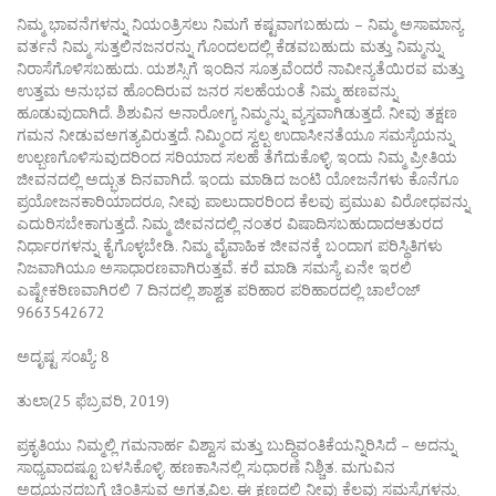
ನಿಮ್ಮ ಭಾವನೆಗಳನ್ನು ನಿಯಂತ್ರಿಸಲು ನಿಮಗೆ ಕಷ್ಟವಾಗಬಹುದು – ನಿಮ್ಮ ಅಸಾಮಾನ್ಯ
ವರ್ತನೆ ನಿಮ್ಮ ಸುತ್ತಲಿನಜನರನ್ನು ಗೊಂದಲದಲ್ಲಿ ಕೆಡವಬಹುದು ಮತ್ತು ನಿಮ್ಮನ್ನು
ನಿರಾಸೆಗೊಳಿಸಬಹುದು. ಯಶಸ್ಸಿಗೆ ಇಂದಿನ ಸೂತ್ರವೆಂದರೆ ನಾವೀನ್ಯತೆಯಿರವ ಮತ್ತು
ಉತ್ತಮ ಅನುಭವ ಹೊಂದಿರುವ ಜನರ ಸಲಹೆಯಂತೆ ನಿಮ್ಮ ಹಣವನ್ನು
ಹೂಡುವುದಾಗಿದೆ. ಶಿಶುವಿನ ಅನಾರೋಗ್ಯ ನಿಮ್ಮನ್ನು ವ್ಯಸ್ತವಾಗಿಡುತ್ತದೆ. ನೀವು ತಕ್ಷಣ
ಗಮನ ನೀಡುವಅಗತ್ಯವಿರುತ್ತದೆ. ನಿಮ್ಮಿಂದ ಸ್ವಲ್ಪ ಉದಾಸೀನತೆಯೂ ಸಮಸ್ಯೆಯನ್ನು
ಉಲ್ಬಣಗೊಳಿಸುವುದರಿಂದ ಸರಿಯಾದ ಸಲಹೆ ತೆಗೆದುಕೊಳ್ಳಿ. ಇಂದು ನಿಮ್ಮ ಪ್ರೀತಿಯ
ಜೀವನದಲ್ಲಿ ಅದ್ಭುತ ದಿನವಾಗಿದೆ. ಇಂದು ಮಾಡಿದ ಜಂಟಿ ಯೋಜನೆಗಳು ಕೊನೆಗೂ
ಪ್ರಯೋಜನಕಾರಿಯಾದರೂ, ನೀವು ಪಾಲುದಾರರಿಂದ ಕೆಲವು ಪ್ರಮುಖ ವಿರೋಧವನ್ನು
ಎದುರಿಸಬೇಕಾಗುತ್ತದೆ. ನಿಮ್ಮ ಜೀವನದಲ್ಲಿ ನಂತರ ವಿಷಾದಿಸಬಹುದಾದಆತುರದ
ನಿರ್ಧಾರಗಳನ್ನು ಕೈಗೊಳ್ಳಬೇಡಿ. ನಿಮ್ಮ ವೈವಾಹಿಕ ಜೀವನಕ್ಕೆ ಬಂದಾಗ ಪರಿಸ್ಥಿತಿಗಳು
ನಿಜವಾಗಿಯೂ ಅಸಾಧಾರಣವಾಗಿರುತ್ತವೆ. ಕರೆ ಮಾಡಿ ಸಮಸ್ಯೆ ಏನೇ ಇರಲಿ
ಎಷ್ಟೇಕಠಿಣವಾಗಿರಲಿ 7 ದಿನದಲ್ಲಿ ಶಾಶ್ವತ ಪರಿಹಾರ ಪರಿಹಾರದಲ್ಲಿ ಚಾಲೆಂಜ್
9663542672
ಅದೃಷ್ಟ ಸಂಖ್ಯೆ: 8
ತುಲಾ(25 ಫೆಬ್ರವರಿ, 2019)
ಪ್ರಕೃತಿಯು ನಿಮ್ಮಲ್ಲಿ ಗಮನಾರ್ಹ ವಿಶ್ವಾಸ ಮತ್ತು ಬುದ್ಧಿವಂತಿಕೆಯನ್ನಿರಿಸಿದೆ – ಅದನ್ನು
ಸಾಧ್ಯವಾದಷ್ಟೂ ಬಳಸಿಕೊಳ್ಳಿ. ಹಣಕಾಸಿನಲ್ಲಿ ಸುಧಾರಣೆ ನಿಶ್ಚಿತ. ಮಗುವಿನ
ಅಧ್ಯಯನದಬಗ್ಗೆ ಚಿಂತಿಸುವ ಅಗತ್ಯವಿಲ್ಲ. ಈ ಕ್ಷಣದಲ್ಲಿ ನೀವು ಕೆಲವು ಸಮಸ್ಯೆಗಳನ್ನು