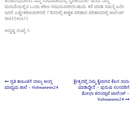
ತರದಿರುವುದರಿಂದ ನಿಮ್ಮ ಸಂಭಾಷಣೆಯಲ್ಲಿ ನೈಜತೆಯಿರಲಿ. ಇಂದು ನಿಮ್ಮ
ಮದುವೆಯಲ್ಲಿನ ಒಂದು ಕಠಿಣ ಸಮಯವಾಗಿರಬಹುದು. ಕರೆ ಮಾಡಿ ಸಮಸ್ಯೆ ಏನೇ
ಇರಲಿ ಎಷ್ಟೇಕಠಿಣವಾಗಿರಲಿ 7 ದಿನದಲ್ಲಿ ಶಾಶ್ವತ ಪರಿಹಾರ ಪರಿಹಾರದಲ್ಲಿ ಚಾಲೆಂಜ್
9663542672
ಅದೃಷ್ಟ ಸಂಖ್ಯೆ: 5
Post
ಪ್ರತಿ ತಾಲೂಕಿಗೆ ನಾಲ್ಕು ಆಂಗ್ಲ
‘ಕ್ಷೇತ್ರದಲ್ಲಿ ನಿಮ್ಮ ಕೈಲಾಗದ ಕೆಲಸ ನಾನು
ಮಾಧ್ಯಮ ಶಾಲೆ – Vishwanews24
ಮಾಡಿದ್ದೇನೆ’ – ಪುರುಷ ಸಂಸದರಿಗೆ
ಶೋಭಾ ಕರಂದ್ಲಾಜೆ ಚಾಲೆಂಜ್ –
navigation
Vishwanews24