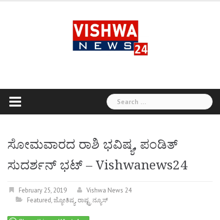
Skip
to
content
Search
for:
ಸೋಮವಾರದ ರಾಶಿ ಭವಿಷ್ಯ, ಪಂಡಿತ್
ಸುದರ್ಶನ್ ಭಟ್ – Vishwanews24
February 25, 2019
Vishwa News 24
Featured
,
ಜ್ಯೋತಿಷ್ಯ
,
ರಾಷ್ಟ್ರ ನ್ಯೂಸ್