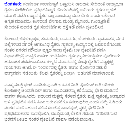
ಬೆಂಗಳೂರು
:
ಸಂಪೂರ್ಣ ಸಾಲಮನ್ನಾಗೆ ಒತ್ತಾಯಿಸಿ ರಾಜಧಾನಿ ಸೇರಿದಂತೆ ರಾಜ್ಯಾದ್ಯಂತ
ರೈತರು ಬೀದಿಗಿಳಿದು ಪ್ರತಿಭಟಿಸಿದ್ದಾರೆ. ಬೆಂಗಳೂರಿನಲ್ಲಿ ಸಾವಿರಾರು ರೈತರು ಬೃಹತ್‌
ರ್ಯಾಲಿ ನಡೆಸಿ ರಾಜ್ಯದ ರೈತರ ಎಲ್ಲ ಸಾಲಮನ್ನಾ ಮಾಡಬೇಕು ಎಂದು ಒಕ್ಕೊಲರ
ಆಗ್ರಹ ಮಾಡಿದರು. ಉಳಿದಂತೆ ಬೆಳಗಾವಿ, ಮಂಡ್ಯ, ಮೈಸೂರು, ಗುಂಡ್ಲುಪೇಟೆ
ಸೇರಿದಂತೆ ಹಲವೆಡೆ ರೈತ ಸಂಘಟನೆಗಳು ರಸ್ತೆ ತಡೆ ನಡೆಸಿ ಪ್ರತಿಭಟಿಸಿವೆ.
ಕೋಲಾರ, ಚಿಕ್ಕಬಳ್ಳಾಪುರ, ತುಮಕೂರು, ರಾಮನಗರ, ಬೆಂಗಳೂರು ಗ್ರಾಮಾಂತರ, ನಗರ
ಜಿಲ್ಲೆಗಳಿಂದ ನಗರಕ್ಕೆ ಆಗಮಿಸಿದ್ದ ರೈತರು ಸ್ವಾತಂತ್ರ್ಯ ಉದ್ಯಾನದಲ್ಲಿ ಜಮಾವಣೆಗೊಂಡು
ನಂತರ ನಗರದ ಮೌರ್ಯ ವೃತ್ತದ ಗಾಂಧಿ ಪ್ರತಿಮೆ ಬಳಿ ಪ್ರತಿಭಟನೆ ನಡೆಸಿ
ವಿಧಾನಸೌಧಕ್ಕೆ ಮುತ್ತಿಗೆ ಹಾಕಲು ಯತ್ನಿಸಿದರು. ರೈತರನ್ನು ನಿಯಂತ್ರಿಸಲು ಪೊಲೀಸರು
ಹರಸಾಹಸ ಪಡಬೇಕಾಯಿತು. ತಳ್ಳಾಟ-ನೂಕಾಟದಲ್ಲಿ ಕೆಲವು ರೈತರಿಗೆ ಸಣ್ಣಪುಟ್ಟ
ಗಾಯಗಳೂ ಆಗಿವೆ. ಈ ಸಂದರ್ಭದಲ್ಲಿ ರೈತರು ಹಾಗೂ ಪೊಲೀಸರ ನಡುವೆ
ವಾಗ್ವಾದವೂ ನಡೆಯಿತು. ಕೆಲವು ರೈತರನ್ನು ಬಂಧಿಸಿ, ಬಿಡುಗಡೆ ಮಾಡಲಾಯಿತು.
ಮುಖ್ಯಮಂತ್ರಿ ಭೇಟಿ ಮಾಡಿಸುವುದಾಗಿ ಭರವಸೆ ನೀಡಿ ಪೊಲೀಸ್‌ ಅಧಿಕಾರಿಗಳು
ಕೋಡಿಹಳ್ಳಿ ಚಂದ್ರಶೇಖರ್‌ ಹಾಗೂ ಮುಖಂಡರನ್ನು ಕರೆದೊಯ್ದು ಭೇಟಿ ಮಾಡಿಸದೆ
ವಾಪಸ್‌ ಕಳುಹಿಸಿದರು. ಇದರಿಂದ ಮತ್ತಷ್ಟು ಕೆರಳಿದ ರೈತರು ಮತ್ತೆ ಸ್ವಾತಂತ್ರ್ಯ ಉದ್ಯಾನದ
ಬಳಿ ಪ್ರತಿಭಟನೆ ನಡೆಸಿ ಸಿಎಂ ಬರುವವರೆಗೂ ಕದಲುವುದಿಲ್ಲ ಎಂದು ಪಟ್ಟು ಹಿಡಿದರು.
ನಂತರ ಸಂಜೆ ಸಹಕಾರ ಸಚಿವ ಬಂಡೆಪ್ಪ ಕಾಂಶಪುರ್‌, ಸ್ಥಳಕ್ಕೆ ಭೇಟಿ ನೀಡಿ
ಪ್ರತಿಭಟನಾಕಾರರ ಮನವೊಲಿಸಿ, ಮುಖ್ಯಮಂತ್ರಿ ಭೇಟಿಗೆ ಸಮಯ ನಿಗದಿಪಡಿಸುವ
ಭರವಸೆ ನೀಡಿದ ನಂತರ ಪ್ರತಿಭಟನೆ ವಾಪಸ್‌ ಪಡೆಯಲಾಯಿತು.