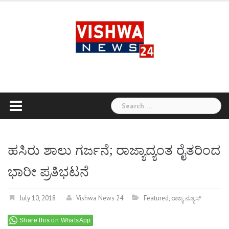
Skip
to
content
Search
for:
ಹಸಿರು ಶಾಲು ಗರ್ಜನೆ; ರಾಜ್ಯಾದ್ಯಂತ ರೈತರಿಂದ
ಭಾರೀ ಪ್ರತಿಭಟನೆ
July 10, 2018
Vishwa News 24
Featured
,
ರಾಜ್ಯ ನ್ಯೂಸ್
Share this on WhatsApp