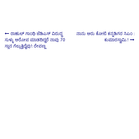
Post
ರಾಹುಲ್ ಗಾಂಧಿ ಜೆಡಿಎಸ್ ವಿರುದ್ಧ
ನಾನು ಆರು ಕೋಟಿ ಕನ್ನಡಿಗರ ಸಿಎಂ :
ಸುಳ್ಳು ಆರೋಪ ಮಾಡದಿದ್ದರೆ ನಾವು 70
ಕುಮಾರಸ್ವಾಮಿ.!
ಸ್ಥಾನ ಗೆಲ್ಲುತ್ತಿದ್ದೆವು!: ರೇವಣ್ಣ
navigation