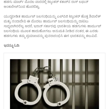
ಹಡಗು ಮಾರ್ಚ್ ಮೊದಲ ವಾರದಲ್ಲಿ ಟ್ಯಾಂಕರ್ ಕತಾರ್‌ನ ರಾಸ್ ಲಫಾನ್
ಆಂಕಾರೇಜ್‌ನಿಂದ ಹೊರಟಿತ್ತು.
ಯುದ್ಧಪೀಡಿತ ಹಾರ್ಮುಜ್ ಜಲಸಂಧಿಯನ್ನು ಎಲ್‌ಪಿಜಿ ಟ್ಯಾಂಕರ್ ಹೊತ್ತ ಶಿವಾಲಿಕ್
ಮತ್ತು ನಂದಾದೇವಿ ಈ ಮೊದಲು ಹಾರ್ಮುಜ್ ಜಲಸಂಧಿಯನ್ನು ದಾಟಲು
ಸಾಧ್ಯವಾಗಿರಲಿಲ್ಲ. ಆದರೆ, ಇರಾನ್ ಸರ್ಕಾರವು ಭಾರತೀಯ ಹಡಗುಗಳು ಹಾರ್ಮುಜ್
ಜಲಸಂಧಿಯ ಮೂಲಕ ಹಾದುಹೋಗಲು ಅನುಮತಿ ನೀಡಿದ ನಂತರ, ಈ ಎರಡು
ಹಡಗುಗಳು ತಮ್ಮ ಪ್ರಯಾಣವನ್ನು ಪುನರಾರಂಭಿಸಿ ಈಗ ಭಾರತವನ್ನು ತಲುಪಿವೆ.
ಇದನ್ನೂ ಓದಿ: