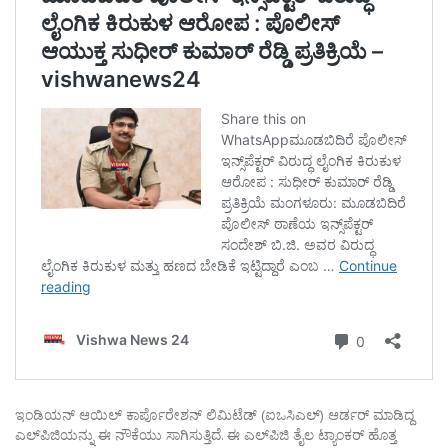
ಇಂಡಿಯನ್ ಆಯಿಲ್ ಕಾರ್ಪೊರೇಶನ್ ಲಿಮಿಟೆಡ್ (ಐಒಸಿಎಲ್) ಆರ್ಡರ್ ಮಾಡಿದ್ದ
ಎಲ್‌ಪಿಜಿಯನ್ನು ಈ ನೌಕೆಯು ಸಾಗಿಸುತ್ತಿದೆ. ಈ ಎಲ್‌ಪಿಜಿ ತೈಲ ಟ್ಯಾಂಕರ್ ಹೊತ್ತ