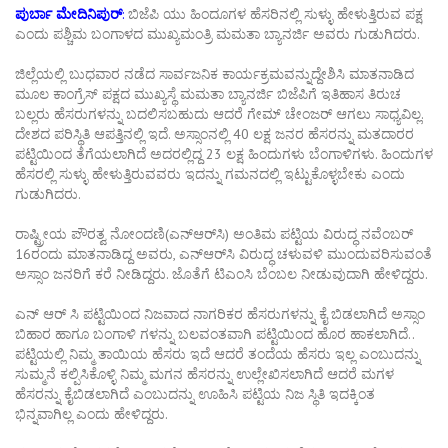
ಪುರ್ಬಾ ಮೇದಿನಿಪುರ್
:
ಬಿಜೆಪಿ ಯು ಹಿಂದೂಗಳ ಹೆಸರಿನಲ್ಲಿ ಸುಳ್ಳು ಹೇಳುತ್ತಿರುವ ಪಕ್ಷ
ಎಂದು ಪಶ್ಚಿಮ ಬಂಗಾಳದ ಮುಖ್ಯಮಂತ್ರಿ ಮಮತಾ ಬ್ಯಾನರ್ಜಿ ಅವರು ಗುಡುಗಿದರು.
ಜಿಲ್ಲೆಯಲ್ಲಿ ಬುಧವಾರ ನಡೆದ ಸಾರ್ವಜನಿಕ ಕಾರ್ಯಕ್ರಮವನ್ನುದ್ದೇಶಿಸಿ ಮಾತನಾಡಿದ
ಮೂಲ ಕಾಂಗ್ರೆಸ್ ಪಕ್ಷದ ಮುಖ್ಯಸ್ಥೆ ಮಮತಾ ಬ್ಯಾನರ್ಜಿ ಬಿಜೆಪಿಗೆ ಇತಿಹಾಸ ತಿರುಚ
ಬಲ್ಲರು ಹೆಸರುಗಳನ್ನು ಬದಲಿಸಬಹುದು ಆದರೆ ಗೇಮ್ ಚೇಂಜರ್ ಆಗಲು ಸಾಧ್ಯವಿಲ್ಲ.
ದೇಶದ ಪರಿಸ್ಥಿತಿ ಆಪತ್ತಿನಲ್ಲಿ ಇದೆ. ಅಸ್ಸಾಂನಲ್ಲಿ 40 ಲಕ್ಷ ಜನರ ಹೆಸರನ್ನು ಮತದಾರರ
ಪಟ್ಟಿಯಿಂದ ತೆಗೆಯಲಾಗಿದೆ ಅದರಲ್ಲಿದ್ದ 23 ಲಕ್ಷ ಹಿಂದುಗಳು ಬೆಂಗಾಳಿಗಳು. ಹಿಂದುಗಳ
ಹೆಸರಲ್ಲಿ ಸುಳ್ಳು ಹೇಳುತ್ತಿರುವವರು ಇದನ್ನು ಗಮನದಲ್ಲಿ ಇಟ್ಟುಕೊಳ್ಳಬೇಕು ಎಂದು
ಗುಡುಗಿದರು.
ರಾಷ್ಟ್ರೀಯ ಪೌರತ್ವ ನೋಂದಣಿ(ಎನ್‌ಆರ್‌ಸಿ) ಅಂತಿಮ ಪಟ್ಟಿಯ ವಿರುದ್ಧ ನವೆಂಬರ್‌
16ರಂದು ಮಾತನಾಡಿದ್ದ ಅವರು, ಎನ್‌ಆರ್‌ಸಿ ವಿರುದ್ಧ ಚಳುವಳಿ ಮುಂದುವರಿಸುವಂತೆ
ಅಸ್ಸಾಂ ಜನರಿಗೆ ಕರೆ ನೀಡಿದ್ದರು. ಜೊತೆಗೆ ಟಿಎಂಸಿ ಬೆಂಬಲ ನೀಡುವುದಾಗಿ ಹೇಳಿದ್ದರು.
ಎನ್ ಆರ್ ಸಿ ಪಟ್ಟಿಯಿಂದ ನಿಜವಾದ ನಾಗರಿಕರ ಹೆಸರುಗಳನ್ನು ಕೈ ಬಿಡಲಾಗಿದೆ ಅಸ್ಸಾಂ
ಬಿಹಾರ ಹಾಗೂ ಬಂಗಾಳಿ ಗಳನ್ನು ಬಲವಂತವಾಗಿ ಪಟ್ಟಿಯಿಂದ ಹೊರ ಹಾಕಲಾಗಿದೆ..
ಪಟ್ಟಿಯಲ್ಲಿ ನಿಮ್ಮ ತಾಯಿಯ ಹೆಸರು ಇದೆ ಆದರೆ ತಂದೆಯ ಹೆಸರು ಇಲ್ಲ ಎಂಬುದನ್ನು
ಸುಮ್ಮನೆ ಕಲ್ಪಿಸಿಕೊಳ್ಳಿ ನಿಮ್ಮ ಮಗನ ಹೆಸರನ್ನು ಉಲ್ಲೇಖಿಸಲಾಗಿದೆ ಆದರೆ ಮಗಳ
ಹೆಸರನ್ನು ಕೈಬಿಡಲಾಗಿದೆ ಎಂಬುದನ್ನು ಊಹಿಸಿ ಪಟ್ಟಿಯ ನಿಜ ಸ್ಥಿತಿ ಇದಕ್ಕಿಂತ
ಭಿನ್ನವಾಗಿಲ್ಲ ಎಂದು ಹೇಳಿದ್ದರು.