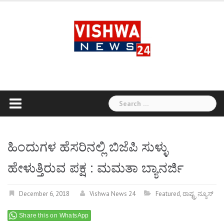
Skip
to
content
Search
for:
ಹಿಂದುಗಳ ಹೆಸರಿನಲ್ಲಿ ಬಿಜೆಪಿ ಸುಳ್ಳು
ಹೇಳುತ್ತಿರುವ ಪಕ್ಷ : ಮಮತಾ ಬ್ಯಾನರ್ಜಿ
December 6, 2018
Vishwa News 24
Featured
,
ರಾಷ್ಟ್ರ ನ್ಯೂಸ್
Share this on WhatsApp