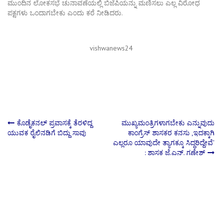
ಮುಂದಿನ ಲೋಕಸಭೆ ಚುನಾವಣೆಯಲ್ಲಿ ಬಿಜೆಪಿಯನ್ನು ಮಣಿಸಲು ಎಲ್ಲ ವಿರೋಧ
ಪಕ್ಷಗಳು ಒಂದಾಗಬೇಕು ಎಂದು ಕರೆ ನೀಡಿದರು.
vishwanews24
Post
ಕೊಡೈಕನಲ್ ಪ್ರವಾಸಕ್ಕೆ ತೆರಳಿದ್ದ
ಮುಖ್ಯಮಂತ್ರಿಗಳಾಗಬೇಕು ಎನ್ನುವುದು
ಯುವಕ ರೈಲಿನಡಿಗೆ ಬಿದ್ದು ಸಾವು
ಕಾಂಗ್ರೆಸ್‌ ಶಾಸಕರ ಕನಸು ,ಇದಕ್ಕಾಗಿ
ಎಲ್ಲರೂ ಯಾವುದೇ ತ್ಯಾಗಕ್ಕೂ ಸಿದ್ಧರಿದ್ದೇವೆ’
navigation
: ಶಾಸಕ ಜೆ.ಎನ್‌. ಗಣೇಶ್‌