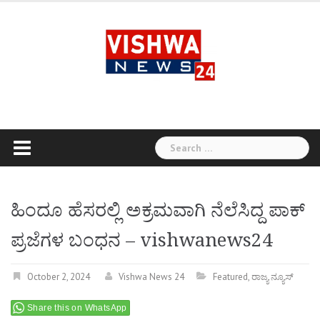
Skip
to
content
Search
for:
ಹಿಂದೂ ಹೆಸರಲ್ಲಿ ಅಕ್ರಮವಾಗಿ ನೆಲೆಸಿದ್ದ ಪಾಕ್
ಪ್ರಜೆಗಳ ಬಂಧನ – vishwanews24
October 2, 2024
Vishwa News 24
Featured
,
ರಾಜ್ಯ ನ್ಯೂಸ್
Share this on WhatsApp