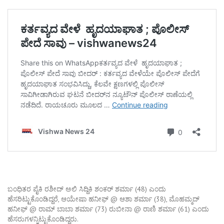
ಬಂಧಿತರ ಪೈಕಿ ರಶೀದ್ ಅಲಿ ಸಿದ್ದಿಕಿ ಶಂಕರ್ ಶರ್ಮಾ (48) ಎಂದು
ಹೆಸರಿಟ್ಟುಕೊಂಡಿದ್ದರೆ, ಆಯೇಷಾ ಹನೀಫ್ @ ಆಶಾ ಶರ್ಮಾ (38), ಮೊಹಮ್ಮದ್
ಹನೀಫ್ @ ರಾಮ್ ಬಾಬಾ ಶರ್ಮಾ (73) ರುಬೀನಾ @ ರಾಣಿ ಶರ್ಮಾ (61) ಎಂದು
ಹೆಸರುಗಳನ್ನಿಟ್ಟುಕೊಂಡಿದ್ದರು.