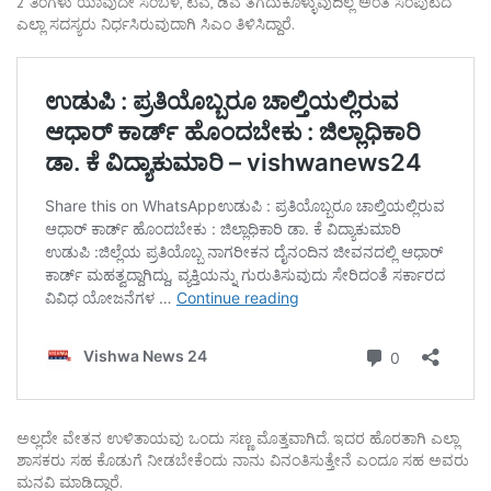
2 ತಿಂಗಳು ಯಾವುದೇ ಸಂಬಳ, ಟಿಎ, ಡಿಎ ತೆಗೆದುಕೊಳ್ಳುವುದಿಲ್ಲ ಅಂತ ಸಂಪುಟದ
ಎಲ್ಲಾ ಸದಸ್ಯರು ನಿರ್ಧಸಿರುವುದಾಗಿ ಸಿಎಂ ತಿಳಿಸಿದ್ದಾರೆ.
ಅಲ್ಲದೇ ವೇತನ ಉಳಿತಾಯವು ಒಂದು ಸಣ್ಣ ಮೊತ್ತವಾಗಿದೆ. ಇದರ ಹೊರತಾಗಿ ಎಲ್ಲಾ
ಶಾಸಕರು ಸಹ ಕೊಡುಗೆ ನೀಡಬೇಕೆಂದು ನಾನು ವಿನಂತಿಸುತ್ತೇನೆ ಎಂದೂ ಸಹ ಅವರು
ಮನವಿ ಮಾಡಿದ್ದಾರೆ.