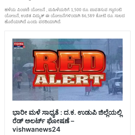
ಹಳೆಯ ಪಿಂಚಣಿ ಯೋಜನೆ , ಮಹಿಳೆಯರಿಗೆ 1,500 ರೂ. ಪಾವತಿಸುವ ಗ್ಯಾರಂಟಿ
ಯೋಜನೆ, ಉಚಿತ ವಿದ್ಯುತ್ ಈ ಯೋಜನೆಗಳಿಂದಾಗಿ 86,589 ಕೋಟಿ ರೂ. ಸಾಲದ
ಹೊರೆಯಾಗಿದೆ ಎಂದು ವರದಿಯಾಗಿದೆ.