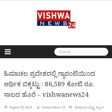
Skip
to
content
Search
for:
ಹಿಮಾಚಲ ಪ್ರದೇಶದಲ್ಲಿ ಗ್ಯಾರಂಟಿಯಿಂದ
ಆರ್ಥಿಕ ಬಿಕ್ಕಟ್ಟು : 86,589 ಕೋಟಿ ರೂ.
ಸಾಲದ ಹೊರೆ – vishwanews24
August 30, 2024
Vishwa News 24
Featured
,
ರಾಷ್ಟ್ರ ನ್ಯೂಸ್