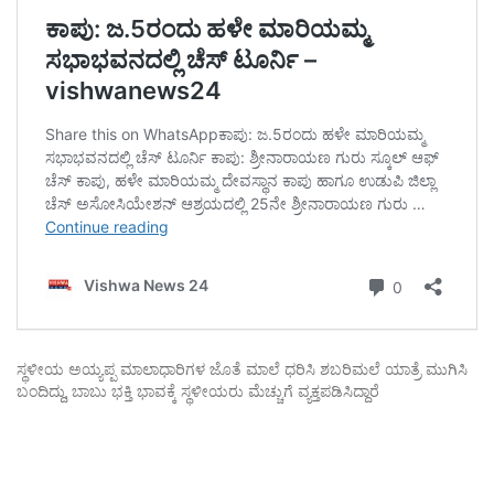
ಸ್ಥಳೀಯ ಅಯ್ಯಪ್ಪ ಮಾಲಾಧಾರಿಗಳ ಜೊತೆ ಮಾಲೆ ಧರಿಸಿ ಶಬರಿಮಲೆ ಯಾತ್ರೆ ಮುಗಿಸಿ
ಬಂದಿದ್ದು, ಬಾಬು ಭಕ್ತಿ ಭಾವಕ್ಕೆ ಸ್ಥಳೀಯರು ಮೆಚ್ಚುಗೆ ವ್ಯಕ್ತಪಡಿಸಿದ್ದಾರೆ