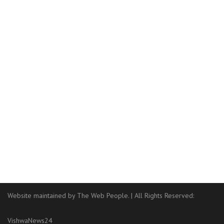
Website maintained by The Web People.
|
All Rights Reserved:
VishwaNews24