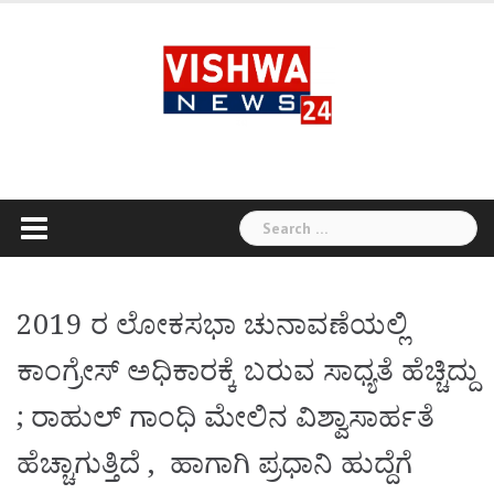
Skip
to
content
Search
for:
2019 ರ ಲೋಕಸಭಾ ಚುನಾವಣೆಯಲ್ಲಿ
ಕಾಂಗ್ರೇಸ್ ಅಧಿಕಾರಕ್ಕೆ ಬರುವ ಸಾಧ್ಯತೆ ಹೆಚ್ಚಿದ್ದು
; ರಾಹುಲ್ ಗಾಂಧಿ ಮೇಲಿನ ವಿಶ್ವಾಸಾರ್ಹತೆ
ಹೆಚ್ಚಾಗುತ್ತಿದೆ , ಹಾಗಾಗಿ ಪ್ರಧಾನಿ ಹುದ್ದೆಗೆ