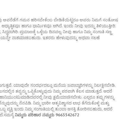
ು ಅವರೆಡೆಗೆ ಗಮನ ಹರಿಸಬೇಕೆಂಬ ಬೇಡಿಕೆಯಿಟ್ಟರೂ ಅವರು ನಿಮಗೆ ಸಂತೋಷ
 ಆಧ್ಯಾತ್ಮಿಕವೂ ಹಾಗೂ ಧಾರ್ಮಿಕವೂ ಆಗಿದೆ. ಇಂದು ನೀವು ಇದನ್ನು ತಿಳಿಯುತ್ತೀರಿ.
, ಸಿದ್ಧವಾಗಿರಿ. ಪ್ರಯಾಣಕ್ಕೆ ಒಳ್ಳೆಯ ದಿನವಲ್ಲ. ನೀವು ಹಾಗೂ ನಿಮ್ಮ ಸಂಗಾತಿ ಸಣ್ಣ
ೆಯನ್ನೇ ನಾಶಮಾಡಬಹುದು. ಇತರರು ಹೇಳುವುದನ್ನು ಅಥವಾ ಸಲಹೆ
ತ್ತವೆ. ಯಾವುದೇ ಸಂದರ್ಭದಲ್ಲೂ ಮನೆಯ ಜವಾಬ್ದಾರಿಗಳನ್ನು ನಿರ್ಲಕ್ಷಿಸಬೇಡಿ.
್ಲಿನ ತಪ್ಪನ್ನು ಒಪ್ಪಿಕೊಳ್ಳುವುದು ನಿಮ್ಮ ಪರವಾಗಿ ಕೆಲಸ ಮಾಡುತ್ತದೆ. ಆದರೆ
ವು ಹಾನಿಯುಂಟುಮಾಡಿದವರಲ್ಲಿ ನೀವು ಕ್ಷಮೆಯಾಚಿಸಬೇಕು. ಎಲ್ಲರೂ ತಪ್ಪುಗಳನ್ನು
ುವುದನ್ನು ನೆನಪಿಡಿ. ನಿಮ್ಮ ಭಾರೀ ಆತ್ಮವಿಶ್ವಾಸದ ಲಾಭ ತೆಗೆದುಕೊಳ್ಳಿ ಮತ್ತು
್ಬ ವ್ಯಕ್ತಿ ಇಂದು ನಿಮ್ಮ ಸಂಗಾತಿಯಲ್ಲಿ ತುಂಬಾ ಆಸಕ್ತಿ ತೋರಿಸಬಹುದು, ಆದರೆ
ದೆ.ಸಮಸ್ಯೆ
ನಿಮ್ಮದು ಪರಿಹಾರ ನಮ್ಮದು 9663542672