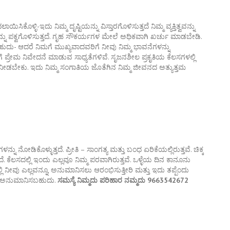
್ಳಿ-ಇದು ನಿಮ್ಮ ದೃಷ್ಟಿಯನ್ನು ವಿಸ್ತಾರಗೊಳಿಸುತ್ತದೆ ನಿಮ್ಮ ವ್ಯಕ್ತಿತ್ವವನ್ನು
್ಮ ಮನಸ್ಸನ್ನು ಪಕ್ವಗೊಳಿಸುತ್ತದೆ. ಗೃಹ ಸೌಕರ್ಯಗಳ ಮೇಲೆ ಅಧಿಕವಾಗಿ ಖರ್ಚು ಮಾಡಬೇಡಿ.
ುದು- ಆದರೆ ನಿಮಗೆ ಮುಖ್ಯವಾದವರಿಗೆ ನೀವು ನಿಮ್ಮ ಭಾವನೆಗಳನ್ನು
್ರೇಮ ನಿವೇದನೆ ಮಾಡುವ ಸಾಧ್ಯತೆಗಳಿವೆ. ಸೃಜನಶೀಲ ಪ್ರಕೃತಿಯ ಕೆಲಸಗಳಲ್ಲಿ
ನೀಡಬೇಕು. ಇದು ನಿಮ್ಮ ಸಂಗಾತಿಯ ಜೊತೆಗಿನ ನಿಮ್ಮ ಜೀವನದ ಅತ್ಯುತ್ತಮ
 ನೋಡಿಕೊಳ್ಳುತ್ತದೆ. ಪ್ರೀತಿ – ಸಾಂಗತ್ಯ ಮತ್ತು ಬಂಧ ಏರಿಕೆಯಲ್ಲಿರುತ್ತವೆ. ಚಿಕ್ಕ
ದೆ. ಕೆಲಸದಲ್ಲಿ ಇಂದು ಎಲ್ಲವೂ ನಿಮ್ಮ ಪರವಾಗಿರುತ್ತವೆ. ಒಳ್ಳೆಯ ದಿನ ಕಾನೂನು
ಿ ನೀವು ಎಲ್ಲವನ್ನೂ, ಅನುಮಾನಿಸಲು ಆರಂಭಿಸುತ್ತೀರಿ ಮತ್ತು ಇದು ತಪ್ಪೆಂದು
್ನೂ ಅನುಮಾನಿಸಬಹುದು.
ಸಮಸ್ಯೆ ನಿಮ್ಮದು ಪರಿಹಾರ ನಮ್ಮದು 9663542672