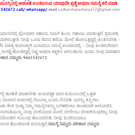
ಮನಸ್ಸಿನಲ್ಲಿ ಆಡಚಣೆ ಉಂಟಾಗುವ ಯಾವುದೇ ಪ್ರಶ್ನೆ ಅಥವಾ ಸಮಸ್ಯೆ ಕರೆ ಮಾಡಿ
542672 call/ whatsapp/
mail
sudharshanacharya72@gmail.com
ಮ ನಿರ್ಧಾರದಲ್ಲಿ ಪೋಷಕರ ಸಹಾಯ ನಿಮಗೆ ತುಂಬ ಸಹಾಯ ಮಾಡುತ್ತದೆ. ಶ್ರಮಪಡಿ,
ಗಿರುತ್ತೀರಿ. ನೀವು ಒಂದು ದಿನದ ತಜೆಯ ಮೇಲೆ ಹೋಗುತ್ತಿದ್ದಲ್ಲಿ ಚಂತಿಸಬೇಡಿ –
ೇ ವಿಚಿತ್ರ ಕಾರಣಕ್ಕಾಗಿ ಏನಾದರೂ ಸಮಸ್ಯೆ ಉಂಟಾದಲ್ಲಿ – ನೀವು ಹಿಂತಿರುಗಿದಾಗ
ೆ ಅಸಡ್ಡೆ ಹೊಂದಿದ್ದಲ್ಲಿ ನಷ್ಟ ಅಥವಾ ಕಳ್ಳತನ ಆಗಬಹುದು. ಇಂದು ನೀವು ವಿವಾಹದ
ಪರಿಹಾರ ನಮ್ಮದು 9663542672
ಿ ಹೂಡಿಕೆ ಮಾಡಬೇಡಿ. ಅನಾವಶ್ಯಕ ವಾದ ಕುಟುಂಬದಲ್ಲಿ ಒತ್ತಡ
ದ ಅರ್ಥದಲ್ಲಿ ಗೆಲುವಲ್ಲ ಎಂದು ನೆನಪಿಡಿ. ಇದನ್ನು ತಪ್ಪಿಸಲು
 ಮಾತು ಕೇಳಿ ಮತ್ತು ನಿಮ್ಮ ಸಮಸ್ಯೆಗಳನ್ನು ಬಗೆಹರಿಸಲು ಶಾಂತವಾಗಿ ಆಲೋಚಿಸಿ.
ನಸಂಗಾತಿಯನ್ನು ನೀವು ಭೇಟಿಯಾದ ಮೇಲೆ, ಬೇರೇನೂ ಬೇಕಾಗಿರುವುದಿಲ್ಲ. ನೀವು
ೆ ತರುವವರೊಂದಿಗೆ ಸಂಬಂಧ ಹೊಂದಬೇಡಿ. ನೀವು ಹಿಂದಿನಿಂದಲೂ
ೕರ್ವಾದ ಹೊಂದಿದಂತೆ ಅನಿಸುತ್ತದೆ.
ಸಮಸ್ಯೆ ನಿಮ್ಮದು ಪರಿಹಾರ ನಮ್ಮದು