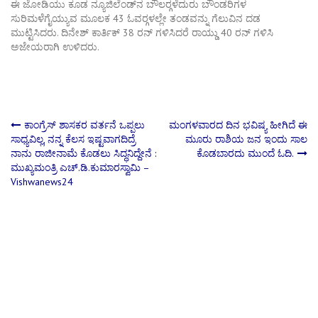
ಈ ಜೋಡಿಯು ಕೂಡ ನ್ಯೂಜಿಲೆಂಡ್‍ನ ಬೌಲರ್‍ಗಳೆದುರು ಬೌಂಡರಿಗಳ
ಸುರಿಮಳೆಗೈಯ್ಯುವ ಮೂಲಕ 43 ಓವರ್‍ಗಳಲ್ಲೇ ತಂಡವನ್ನು ಗೆಲುವಿನ ದಡ
ಮುಟ್ಟಿಸಿದರು. ದಿನೇಶ್ ಕಾರ್ತಿಕ್ 38 ರನ್ ಗಳಿಸಿದರೆ ರಾಯ್ಡು 40 ರನ್ ಗಳಿಸಿ
ಅಜೇಯರಾಗಿ ಉಳಿದರು.
Post
ಕಾಂಗ್ರೆಸ್ ಶಾಸಕರ ವರ್ತನೆ ಒಪ್ಪಲು
ಮಂಗಳವಾರದ ದಿನ ಭವಿಷ್ಯ ಹೀಗಿದೆ ಈ
ಸಾಧ್ಯವಿಲ್ಲ, ನನ್ನ ಕೆಲಸ ಇಷ್ಟವಾಗದಿದ್ರೆ
ಮೂರು ರಾಶಿಯ ಜನ ಇಂದು ಸಾಲ
ನಾನು ರಾಜೀನಾಮೆ ಕೊಡಲು ಸಿದ್ಧನಿದ್ದೇನೆ :
ಕೊಡಬಾರದು ಮುಂದೆ ಓದಿ.
navigation
ಮುಖ್ಯಮಂತ್ರಿ ಎಚ್.ಡಿ.ಕುಮಾರಸ್ವಾಮಿ –
Vishwanews24