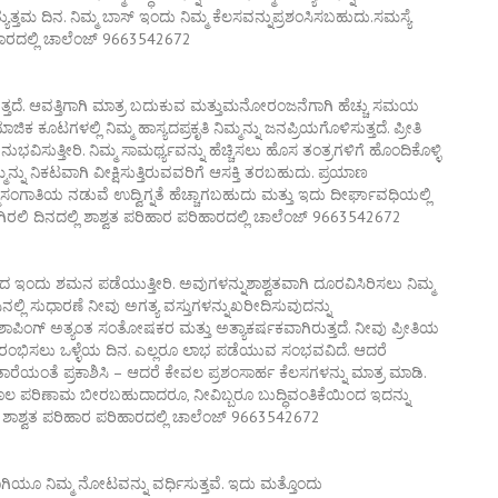
ುತ್ತಮ ದಿನ. ನಿಮ್ಮ ಬಾಸ್ ಇಂದು ನಿಮ್ಮ ಕೆಲಸವನ್ನುಪ್ರಶಂಸಿಸಬಹುದು.ಸಮಸ್ಯೆ
ಿಹಾರದಲ್ಲಿ ಚಾಲೆಂಜ್ 9663542672
ಚಿಸುತ್ತದೆ. ಆವತ್ತಿಗಾಗಿ ಮಾತ್ರ ಬದುಕುವ ಮತ್ತುಮನೋರಂಜನೆಗಾಗಿ ಹೆಚ್ಚು ಸಮಯ
ಕ ಕೂಟಗಳಲ್ಲಿ ನಿಮ್ಮ ಹಾಸ್ಯದಪ್ರಕೃತಿ ನಿಮ್ಮನ್ನು ಜನಪ್ರಿಯಗೊಳಿಸುತ್ತದೆ. ಪ್ರೀತಿ
ುತ್ತೀರಿ. ನಿಮ್ಮ ಸಾಮರ್ಥ್ಯವನ್ನು ಹೆಚ್ಚಿಸಲು ಹೊಸ ತಂತ್ರಗಳಿಗೆ ಹೊಂದಿಕೊಳ್ಳಿ
ಮನ್ನು ನಿಕಟವಾಗಿ ವೀಕ್ಷಿಸುತ್ತಿರುವವರಿಗೆ ಆಸಕ್ತಿ ತರಬಹುದು. ಪ್ರಯಾಣ
ಮಸಂಗಾತಿಯ ನಡುವೆ ಉದ್ವಿಗ್ನತೆ ಹೆಚ್ಚಾಗಬಹುದು ಮತ್ತು ಇದು ದೀರ್ಘಾವಧಿಯಲ್ಲಿ
ಾಗಿರಲಿ ದಿನದಲ್ಲಿ ಶಾಶ್ವತ ಪರಿಹಾರ ಪರಿಹಾರದಲ್ಲಿ ಚಾಲೆಂಜ್ 9663542672
ದ ಇಂದು ಶಮನ ಪಡೆಯುತ್ತೀರಿ. ಅವುಗಳನ್ನುಶಾಶ್ವತವಾಗಿ ದೂರವಿಸಿರಿಸಲು ನಿಮ್ಮ
 ಸುಧಾರಣೆ ನೀವು ಅಗತ್ಯ ವಸ್ತುಗಳನ್ನುಖರೀದಿಸುವುದನ್ನು
ಿಂಗ್ ಅತ್ಯಂತ ಸಂತೋಷಕರ ಮತ್ತು ಅತ್ಯಾಕರ್ಷಕವಾಗಿರುತ್ತದೆ. ನೀವು ಪ್ರೀತಿಯ
ರಂಭಿಸಲು ಒಳ್ಳೆಯ ದಿನ. ಎಲ್ಲರೂ ಲಾಭ ಪಡೆಯುವ ಸಂಭವವಿದೆ. ಆದರೆ
ೆಯಂತೆ ಪ್ರಕಾಶಿಸಿ – ಆದರೆ ಕೇವಲ ಪ್ರಶಂಸಾರ್ಹ ಕೆಲಸಗಳನ್ನು ಮಾತ್ರ ಮಾಡಿ.
ಕೂಲ ಪರಿಣಾಮ ಬೀರಬಹುದಾದರೂ, ನೀವಿಬ್ಬರೂ ಬುದ್ಧಿವಂತಿಕೆಯಿಂದ ಇದನ್ನು
್ಲಿ ಶಾಶ್ವತ ಪರಿಹಾರ ಪರಿಹಾರದಲ್ಲಿ ಚಾಲೆಂಜ್ 9663542672
ೂ ನಿಮ್ಮ ನೋಟವನ್ನು ವರ್ಧಿಸುತ್ತವೆ. ಇದು ಮತ್ತೊಂದು