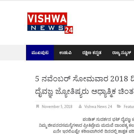
Skip
to
content
ಮುಖಪುಟ
ಉಡುಪಿ
ದಕ್ಷಿಣ ಕನ್ನಡ
ರಾಜ್ಯ ನ್ಯೂಸ್
5 ನವೆಂಬರ್ ಸೋಮವಾರ 2018 ದಿನ
ದೈವಜ್ಞ ಜ್ಯೋತಿಷ್ಯರು ಆಧ್ಯಾತ್ಮಿಕ 
November 5, 2018
Vishwa News 24
Featu
ಪಂಡಿತ್ ಸುದರ್ಶನ ಭಟ್ ದೈವಜ್ಞ ಜ
ನಿಮ್ಮ ಜೀವನದಸಮಸ್ಯೆಗಳಾದ ಪ್ರೀತಿಪ್ರೇಮ ಮದುವೆ ದಾಂಪತ್ಯ ಕ
ಏನೇ ಇರಲಿಎಷ್ಟೇ ಕಠಿಣವಾಗಿರಲಿ ದಿನದಲ್ಲಿ ಶಾಶ್ವತ 