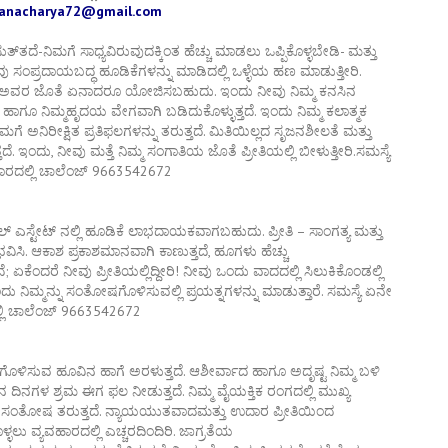
hanacharya72@gmail.com
ಸುತ್
ತದೆ-ನಿಮಗೆ ಸಾಧ್ಯವಿರುವುದಕ್ಕಿಂತ ಹೆಚ್ಚು ಮಾಡಲು ಒಪ್ಪಿಕೊಳ್ಳಬೇಡಿ- ಮತ್ತು
ಸಂಪ್ರದಾಯಬದ್ಧ ಹೂಡಿಕೆಗಳನ್ನು ಮಾಡಿದಲ್ಲಿ ಒಳ್ಳೆಯ ಹಣ ಮಾಡುತ್ತೀರಿ.
ಈ ಸಂಜೆ ಅವರ ಜೊತೆ ಏನಾದರೂ ಯೋಜಿಸಬಹುದು. ಇಂದು ನೀವು ನಿಮ್ಮ ಕನಸಿನ
ತವೆ ಹಾಗೂ ನಿಮ್ಮಹೃದಯ ವೇಗವಾಗಿ ಬಡಿದುಕೊಳ್ಳುತ್ತದೆ. ಇಂದು ನಿಮ್ಮ ಕಲಾತ್ಮಕ
ಮಗೆ ಅನಿರೀಕ್ಷಿತ ಪ್ರತಿಫಲಗಳನ್ನು ತರುತ್ತದೆ. ಮಿತಿಯಿಲ್ಲದ ಸೃಜನಶೀಲತೆ ಮತ್ತು
ೆ. ಇಂದು, ನೀವು ಮತ್ತೆ ನಿಮ್ಮ ಸಂಗಾತಿಯ ಜೊತೆ ಪ್ರೀತಿಯಲ್ಲಿ ಬೀಳುತ್ತೀರಿ.ಸಮಸ್ಯೆ
ಿಹಾರದಲ್ಲಿ ಚಾಲೆಂಜ್ 9663542672
ಯಲ್ ಎಸ್ಟೇಟ್ ನಲ್ಲಿ ಹೂಡಿಕೆ ಲಾಭದಾಯಕವಾಗಬಹುದು. ಪ್ರೀತಿ – ಸಾಂಗತ್ಯ ಮತ್ತು
ುಭವಿಸಿ. ಆಕಾಶ ಪ್ರಕಾಶಮಾನವಾಗಿ ಕಾಣುತ್ತದೆ, ಹೂಗಳು ಹೆಚ್ಚು
 ಏಕೆಂದರೆ ನೀವು ಪ್ರೀತಿಯಲ್ಲಿದ್ದೀರಿ! ನೀವು ಒಂದು ವಾದದಲ್ಲಿ ಸಿಲುಕಿಕೊಂಡಲ್ಲಿ
 ನಿಮ್ಮನ್ನು ಸಂತೋಷಗೊಳಿಸುವಲ್ಲಿ ಪ್ರಯತ್ನಗಳನ್ನು ಮಾಡುತ್ತಾರೆ. ಸಮಸ್ಯೆ ಏನೇ
ಲ್ಲಿ ಚಾಲೆಂಜ್ 9663542672
ುಗೊಳಿಸುವ ಹೂವಿನ ಹಾಗೆ ಅರಳುತ್ತದೆ. ಆಶೀರ್ವಾದ ಹಾಗೂ ಅದೃಷ್ಟ ನಿಮ್ಮ ಬಳಿ
ಿನ ದಿನಗಳ ಶ್ರಮ ಈಗ ಫಲ ನೀಡುತ್ತದೆ. ನಿಮ್ಮ ವೈಯಕ್ತಿಕ ರಂಗದಲ್ಲಿ ಮುಖ್ಯ
ಕ್ಕೆ ಸಂತೋಷ ತರುತ್ತದೆ. ನ್ಯಾಯಯುತವಾದಮತ್ತು ಉದಾರ ಪ್ರೀತಿಯಿಂದ
ಳ್ಳಲು ವ್ಯವಹಾರದಲ್ಲಿ ಎಚ್ಚರದಿಂದಿರಿ. ಜಾಗ್ರತೆಯ