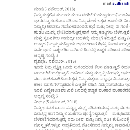
mail
sudhars
ಮೇಷ(5 ನವೆಂಬರ್, 2018)
ನಿಮ್ಮ ಸುತ್ತಲಿನ ಸುಮಾರು ತುಂಬ ಬೇಡಿಕೆಯಿಡುತ್ತಾರೆಂದುನಿಮಗನಿ
ಇತರರನ್ನು ಸಂತೋಷಪಡಿಸಲುನಿಮ್ಮ ಮೇಲೆ ಒತ್ತಡ ಹಾಕಬೇಡಿ. ನೀವು 
ನಿಮ್ಮಪ್ರೀತಿಪಾತ್ರರು ಸಂತೋಷದಿಂದಿರುತ್ತಾರೆ ಮತ್ತು ನೀವು 
ಹುಡುಗಿಯನ್ನು ಭೇಟಿಯಾಗುತ್ತಿದ್ದ ಹಾಗೆ ನಿಮ್ಮ ಕಣ್ಣುಗಳು ಬೆಳಗುತ್
ಮತ್ತು ಸೃಜನಶೀಲ ಸಾಮರ್ಥ್ಯ ಬಹಳಷ್ಟು ಮೆಚ್ಚುಗೆ ತರುತ್ತದೆ ಮತ್ತು ನಿ
ಉತ್ಸಾಹ ನಿಮ್ಮನ್ನುಮತ್ತೊಂದು ಅನುಕೂಲಕರ ದಿನಕ್ಕೆ ಕೊಂಡೊಯ್ಯುತ್ತದ
ಏನೇ ಇರಲಿ ಎಷ್ಟೇಕಠಿಣವಾಗಿರಲಿ ದಿನದಲ್ಲಿ ಶಾಶ್ವತ ಪರಿಹಾರ ಪರ
ಅದೃಷ್ಟ ಸಂಖ್ಯೆ: 3
ವೃಷಭ(5 ನವೆಂಬರ್, 2018)
ಇಂದು ನಿಮ್ಮ ವ್ಯಕ್ತಿತ್ವ ಒಂದು ಸುಗಂಧದಂತೆ ಕೆಲಸ ಮಾಡುತ್ತದೆ. ರಿ
ಬಂಧಏರಿಕೆಯಲ್ಲಿರುತ್ತವೆ. ಧಾರ್ಮಿಕ ಮತ್ತು ಶುದ್ಧ ಪ್ರೀತಿಯನ್ನು ಅನ
ವರ್ಣರಂಜಿತವಾಗಿತೋರುತ್ತದೆ, ನಿಮ್ಮ ಸುತ್ತಲೂ ಎಲ್ಲವೂ ಮಿನುಗುತ್ತದೆ;
ಕಠಿಣ ಮಾತುಗಳನ್ನಾಡದಂತೆ ಎಚ್ಚರಿಕೆ ವಹಿಸಿ. ನಿಮ್ಮಸಂಗಾತಿಯು ಇಂದು
ಇರಲಿ ಎಷ್ಟೇಕಠಿಣವಾಗಿರಲಿ ದಿನದಲ್ಲಿ ಶಾಶ್ವತ ಪರಿಹಾರ ಪರಿಹಾರದ
ಅದೃಷ್ಟ ಸಂಖ್ಯೆ: 3
ಮಿಥುನ(5 ನವೆಂಬರ್, 2018)
ನಿಮ್ಮ ಭರವಸೆ ಒಂದು ಸಮೃದ್ಧ, ಸೂಕ್ಷ್ಮ ಪರಿಮಳಯುಕ್ತ ಮತ್ತು ಬೆರಗ
ಬರುತ್ತಿದ್ದ ಹಾಗೆ ನಿಮ್ಮ ಬಯಕೆಗಳು ಪೂರೈಸಲ್ಪಡುತ್ತವೆ – ಮತ್ತುಹಿಂದ
ಬೆಳವಣಿಗೆಯಾಗುತ್ತಿದ್ದು ಇದು ನೀವು ಮತ್ತು ನಿಮ್ಮ ಇಡೀ ಕುಟುಂಬ
ಪುರಸ್ಕೃತಗೊಳ್ಳುವ ಸಾಧ್ಯತೆಯಿದೆ. ಮೋಸದಿಂದ ನಿಮ್ಮನ್ನು ಕಾಪಾಡಿಕೊ