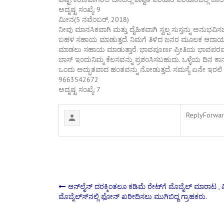
ಅದೃಷ್ಟ ಸಂಖ್ಯೆ: 9
ಮೀನ(5 ನವೆಂಬರ್, 2018)
ನೀವು ಮಾನಸಿಕವಾಗಿ ಮತ್ತು ದೈಹಿಕವಾಗಿ ಸ್ವಲ್ಪ ಸುಸ್ತನ್ನು ಅನುಭವಿಸಬಹ
ಬಹಳ ಸಹಾಯ ಮಾಡುತ್ತದೆ. ನಿಮಗೆ ತಿಳಿದ ಜನರ ಮೂಲಕ ಆದಾಯದ 
ಮಾಡಲು ಸಹಾಯ ಮಾಡುತ್ತಾರೆ. ಭಾವಪೂರ್ಣ ಪ್ರೀತಿಯ ಭಾವಪರವಶತೆ
ಬಾಸ್ ಇಂದುನಿಮ್ಮ ಕೆಲಸವನ್ನು ಪ್ರಶಂಸಿಸಬಹುದು. ಒಳ್ಳೆಯ ದಿನ ಕ
ಒಂದು ಅದ್ಭುತವಾದ ಹಂತವನ್ನು ನೋಡುತ್ತದೆ. ಸಮಸ್ಯೆ ಏನೇ ಇರಲಿ ಎ
9663542672
ಅದೃಷ್ಟ ಸಂಖ್ಯೆ: 7
Reply
Forwa
Post
ಆನ್‍ಲೈನ್ ದರಕ್ಕಿಂತಲೂ ಕಡಿಮೆ ರೇಟ್‍ಗೆ ಮೊಬೈಲ್ ಮಾರಾಟ , ವಿಕ
ಮೊಬೈಲ್ಸ್‍ನಲ್ಲಿ ಫೋನ್ ಖರೀದಿಸಲು ಮುಗಿಬಿದ್ದ ಗ್ರಾಹಕರು.
navigation