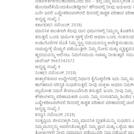
ನಡವಳಿಕೆಗಳಿರಬಹುದಾದಒಂದು ದಿನ – ಇಲ್ಲಿ ನಿಮ್ಮ ಮನಸ್ಸಿಗಿಂತ ನಿಮ
ಹೊಂದಾಣಿಕೆಯೆಂದುಕೊಂಡಿದ್ದೀರಾ? ಹೌದಾದಲ್ಲಿ ನೀವು ಇದುಅದು ನಿಮ
ಏನೇ ಇರಲಿ ಎಷ್ಟೇಕಠಿಣವಾಗಿರಲಿ ದಿನದಲ್ಲಿ ಶಾಶ್ವತ ಪರಿಹಾರ ಪರ
ಅದೃಷ್ಟ ಸಂಖ್ಯೆ: 1
ಕರ್ಕಾಟಕ(5 ನವೆಂಬರ್, 2018)
ಮಾನಸಿಕ ಶಾಂತಿಗಾಗಿ ಕೆಲವು ದಾನ ಧರ್ಮಗಳಲ್ಲಿ ನಿಮ್ಮನ್ನು ತೊಡಗಿಸಿಕ
ತರುತ್ತದೆ. ಒಂದು ಧಾರ್ಮಿಕ ಸ್ಥಳಕ್ಕೆ ಭೇಟಿ ಅಥವಾ ಒಂದು ಸಂತನಂಥ ವ್
ಉಡುಗೊರೆಗಳ ಜೊತೆ ನಿಮ್ಮ ಸ್ವಲ್ಪ ಸಮಯವನ್ನೂ ಅಪೇಕ್ಷಿಸಬಹುದು.
ಸಾಮರ್ಥ್ಯಕ್ಕೆ ಮೆಚ್ಚುಗೆ ಪಡೆಯುತ್ತೀರಿ. ನಿಮ್ಮ ನೋಟ ಮತ್ತು ವ್ಯಕ್ತಿತ
ಹೃದಯವನ್ನು ಆಲಿಸಲು ನಿಮಗೆಸಮಯ ಸಾಕಷ್ಟು ನೀಡುತ್ತಾರೆ. ಸಮಸ್ಯೆ
ಚಾಲೆಂಜ್ 9663542672
ಅದೃಷ್ಟ ಸಂಖ್ಯೆ: 4
ಸಿಂಹ(5 ನವೆಂಬರ್, 2018)
ತಾತ್ಕಾಲಿಕವಾದ ಉದ್ವೇಗದಲ್ಲಿ ನಿರ್ಧಾರ ಕೈಗೊಳ್ಳಬೇಡಿ ಇದು ನಿಮ್ಮ ಮ
ಹಾಗೆಹಣದ ಪರಿಸ್ಥಿತಿ ಸುಧಾರಿಸುತ್ತದೆ. ನೀವು ಮಕ್ಕಳು ಅಥವಾ ನ
ವ್ಯಾಮೋಹ ನಿಮಗೆ ಕೇವಲಎದೆಗುದಿ ತರುತ್ತದೆ. ಇಂದು, ನೀವು ನಿಮ್ಮ ಪ್ರ
ಕೌಶಲಗಳನ್ನು ಪರಿಣಾಮಕಾರಿ ಎಂದು. ನಿಮ್ಮ ಸಂಗಾತಿನಿಮ್ಮ ಹಿಂದಿನ
ಎಷ್ಟೇಕಠಿಣವಾಗಿರಲಿ ದಿನದಲ್ಲಿ ಶಾಶ್ವತ ಪರಿಹಾರ ಪರಿಹಾರದಲ್ಲಿ 
ಅದೃಷ್ಟ ಸಂಖ್ಯೆ: 3
ಕನ್ಯಾ(5 ನವೆಂಬರ್, 2018)
ಸಂತೃಪ್ತಿಯ ಜೀವನಕ್ಕಾಗಿ ನಿಮ್ಮ ಮಾನಸಿಕ ದೃಢತೆಯನ್ನು ಸುಧಾರಿ
ನಿಮ್ಮಮನಸ್ಸನ್ನು ಆವರಿಸಿಕೊಳ್ಳುತ್ತವೆ. ನಿಮ್ಮ ಜ್ಞಾನ ಮತ್ತು ಒಳ್ಳೆಯ 
ತೋಳುಗಳಲ್ಲಿ ನೀವು ಸಮಾಧಾನ ಪಡೆಯುವಿರಿ. ನಿಮ್ಮನಡೆಯಲ್ಲಿ ಪ್ರಾಮ