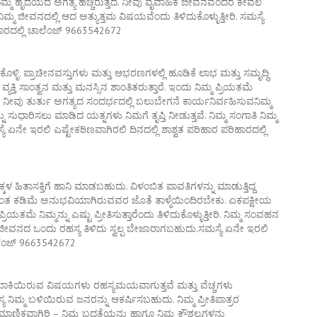
್ಮ ಹೃದಯದ ಅಗತ್ಯ ಹೆಚ್ಚಿರುತ್ತದೆ. ನೀವು ವೈವಾಹಿಕ ಜೀವನವೆಂದರೆ ಕೇವಲ
್ಮ ಜೀವನದಲ್ಲಿ ಆದ ಅತ್ಯುತ್ತಮ ವಿಷಯವೆಂದು ತಿಳಿದುಕೊಳ್ಳುತ್ತೀರಿ. ಸಮಸ್ಯೆ
ಿಹಾರದಲ್ಲಿ ಚಾಲೆಂಜ್ 9663542672
ೊಳ್ಳಿ. ಪ್ರಾಚೀನವಸ್ತುಗಳು ಮತ್ತು ಆಭರಣಗಳಲ್ಲಿ ಹೂಡಿಕೆ ಲಾಭ ಮತ್ತು ಸಮೃದ್ಧಿ
ಯಕ್ತಿ ಸಾಂತ್ವನ ಮತ್ತು ಮನಸ್ಸಿನ ಶಾಂತಿತರುತ್ತಾರೆ. ಇಂದು ನಿಮ್ಮ ಪ್ರಿಯತಮೆ
 ನೀವು ತುರ್ತು ಅಗತ್ಯದ ಸಂದರ್ಭದಲ್ಲಿ ಬಲುಬೇಗನೆ ಕಾರ್ಯನಿರ್ವಹಿಸುವನಿಮ್ಮ
್ವವನ್ನು ಸುಧಾರಿಸಲು ಮಾಡಿದ ಯತ್ನಗಳು ನಿಮಗೆ ತೃಪ್ತಿ ನೀಡುತ್ತವೆ. ನಿಮ್ಮ ಸಂಗಾತಿ ನಿಮ್ಮ
 ಏನೇ ಇರಲಿ ಎಷ್ಟೇಕಠಿಣವಾಗಿರಲಿ ದಿನದಲ್ಲಿ ಶಾಶ್ವತ ಪರಿಹಾರ ಪರಿಹಾರದಲ್ಲಿ
ಕ್ಕಳ ಹಿತಾಸಕ್ತಿಗೆ ಹಾನಿ ಮಾಡಬಹುದು. ವಿಳಂಬಿತ ಪಾವತಿಗಳನ್ನು ಮಾಡುತ್ತಿದ್ದ
ಿಮಗಿಂತ ಕಡಿಮೆ ಅನುಭವಿಯಾಗಿರುವವರ ಜೊತೆ ತಾಳ್ಮೆಯಿಂದಿರಬೇಕು. ಏಕಪಕ್ಷೀಯ
ಿಯತಮೆ ನಿಮ್ಮನ್ನು ಎಷ್ಟು ಪ್ರೀತಿಸುತ್ತಾರೆಂದು ತಿಳಿದುಕೊಳ್ಳುತ್ತೀರಿ. ನಿಮ್ಮ ಸಂವಹನ
 ಜೀವನದ ಒಂದು ರಹಸ್ಯ ತಿಳಿದು ಸ್ವಲ್ಪ ಬೇಜಾರಾಗಬಹುದು.ಸಮಸ್ಯೆ ಏನೇ ಇರಲಿ
ಚಾಲೆಂಜ್ 9663542672
ಸಿ. ಬಾಕಿಯಿರುವ ವಿಷಯಗಳು ರಹಸ್ಯಮಯವಾಗುತ್ತವೆ ಮತ್ತು ವೆಚ್ಚಗಳು
ಹಾಸ್ಯ ನಿಮ್ಮ ಬಳಿಯಿರುವ ಜನರನ್ನು ಆಕರ್ಷಿಸಬಹುದು. ನಿಮ್ಮ ಪ್ರೀತಿಪಾತ್ರರ
ಾಣಿಕವಾಗಿರಿ – ನಿಮ್ಮ ಬದ್ಧತೆಯನ್ನು ಹಾಗೂ ನಿಮ್ಮ ಕೌಶಲ್ಯಗಳನ್ನು