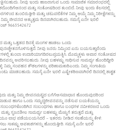
 ನಿರೀಕ್ಷಿಸಬಹುದು. ನೀವು ಇಂದು ಹಾಜರಾಗುವ ಒಂದು ಸಾಮಾಜಿಕ ಸಮಾರಂಭದಲ್ಲಿ
ೕಶದೊಂದಿಗೆಆನಂದ ಮತ್ತು ಸಂತೋಷದಿಂದ ತುಂಬಿದೆ. ನೀವು ಇಂದು ಕೆಲಸದಲ್ಲಿ
ಂದ ತುಂಬಿರುತ್ತೀರಿ ಮತ್ತು ಚಟುವಟಿಕೆಗಳ ನಿಮ್ಮ ಆಯ್ಕೆ ನಿಮ್ಮ ನಿರೀಕ್ಷೆಗಳನ್ನು
 ನಿಮ್ಮ ಜೀವನದ ಅತ್ಯುತ್ತಮ ದಿನವಾಗಿರಬಹುದು. ಸಮಸ್ಯೆ ಏನೇ ಇರಲಿ
ಚಾಲೆಂಜ್ 9663542672
ಿದ ಮತ್ತು ಒತ್ತಡದ ದಿನಕ್ಕೆ ಮಂಗಳ ಹಾಡಲು ಒಂದು
 ಪುನಃಶ್ಚೇತನಗೊಳಿಸುತ್ತದೆ. ನೀವು ಜನರು ನಿಮ್ಮಿಂದ ಏನು ಬಯಸುತ್ತಾರೆಂದು
್ಚುಗಳಲ್ಲಿ ತುಂಬಾ ಉದಾರಿಯಾಗದಿರಲುಪ್ರಯತ್ನಿಸಿ. ಮೊಮ್ಮಕ್ಕಳು ಅಪಾರ ಸಂತೋಷದ
ಿನವನ್ನು ಅವರಿಸಬಹುದು. ನೀವು ಬಹಳಷ್ಟು ಸಾಧಿಸುವ ಸಾಮರ್ಥ್ಯ ಹೊಂದಿದ್ದೀರಿ
ಿ. ನಿಮ್ಮ ಸಂವಹನ ಕೌಶಲಗಳನ್ನು ಪರಿಣಾಮಕಾರಿಎಂದು. ನಿಮ್ಮ ಸಂಗಾತಿಯ
ುಂಟು ಮಾಡಬಹುದು. ಸಮಸ್ಯೆ ಏನೇ ಇರಲಿ ಎಷ್ಟೇಕಠಿಣವಾಗಿರಲಿ ದಿನದಲ್ಲಿ ಶಾಶ್ವತ
ು ಮತ್ತು ನಿಮ್ಮ ಜೀವನಮಟ್ಟದ ಬಗೆಗೆಅಸಮಾಧಾನ ಹೊಂದುವುದರಿಂದ
ಳುಮಾಡುವ ಹಾಗೂ ಒಂದು ಸಮೃದ್ಧಜೀವನವನ್ನು ನಡೆಸುವ ಬಯಕೆಯನ್ನು
ಿಶ್ಚಿತ. ಸಂಬಂಧಗಳೊಂದಿಗಿನ ಸಂಬಂಧಗಳು ಹಾಗೂ ಬಂಧಗಳ ನವೀಕರಣದ ಒಂದು
ಮತ್ತು ಸೃಜನಶೀಲ ಸಾಮರ್ಥ್ಯ ಬಹಳಷ್ಟು ಮೆಚ್ಚುಗೆ ತರುತ್ತದೆ ಮತ್ತು
ನಿಜವಾಗಿಯೂ ಲಾಭ ಪಡೆಯಬಯಸಿದರೆ – ಇತರರು ನೀಡಿದ ಸಲಹೆಯನ್ನು ಕೇಳಿ.
 ಸಾಕಷ್ಟು ಅವಕಾಶಗಳನ್ನು ಹೊಂದುತ್ತೀರಿ. ಸಮಸ್ಯೆ ಏನೇ ಇರಲಿ
ಚಾಲೆಂಜ್ 9663542672