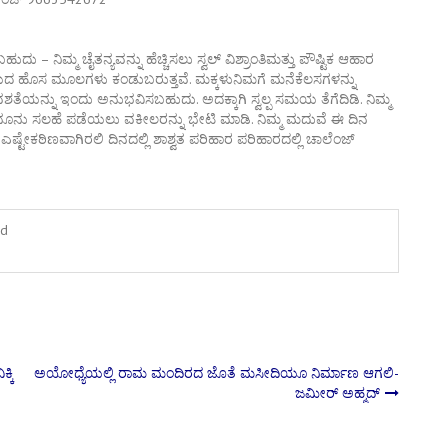
ುದು – ನಿಮ್ಮ ಚೈತನ್ಯವನ್ನು ಹೆಚ್ಚಿಸಲು ಸ್ವಲ್ ವಿಶ್ರಾಂತಿಮತ್ತು ಪೌಷ್ಟಿಕ ಆಹಾರ
ಹೊಸ ಮೂಲಗಳು ಕಂಡುಬರುತ್ತವೆ. ಮಕ್ಕಳುನಿಮಗೆ ಮನೆಕೆಲಸಗಳನ್ನು
ಯನ್ನು ಇಂದು ಅನುಭವಿಸಬಹುದು. ಅದಕ್ಕಾಗಿ ಸ್ವಲ್ಪ ಸಮಯ ತೆಗೆದಿಡಿ. ನಿಮ್ಮ
ಾನೂನು ಸಲಹೆ ಪಡೆಯಲು ವಕೀಲರನ್ನು ಭೇಟಿ ಮಾಡಿ. ನಿಮ್ಮ ಮದುವೆ ಈ ದಿನ
ಷ್ಟೇಕಠಿಣವಾಗಿರಲಿ ದಿನದಲ್ಲಿ ಶಾಶ್ವತ ಪರಿಹಾರ ಪರಿಹಾರದಲ್ಲಿ ಚಾಲೆಂಜ್
rd
್ಕಿ
ಅಯೋಧ್ಯೆಯಲ್ಲಿ ರಾಮ ಮಂದಿರದ ಜೊತೆ ಮಸೀದಿಯೂ ನಿರ್ಮಾಣ ಆಗಲಿ-
ಜಮೀರ್ ಅಹ್ಮದ್