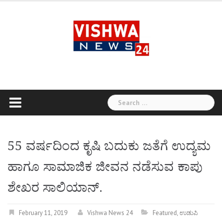
Skip
to
content
Search
for:
55 ವರ್ಷದಿಂದ ಕೃಷಿ ಬದುಕು ಜತೆಗೆ ಉದ್ಯಮ
ಹಾಗೂ ಸಾಮಾಜಿಕ ಜೀವನ ನಡೆಸುವ ಕಾಪು
ಶೇಖರ ಸಾಲಿಯಾನ್.
February 11, 2019
Vishwa News 24
Featured
,
ಉಡುಪಿ