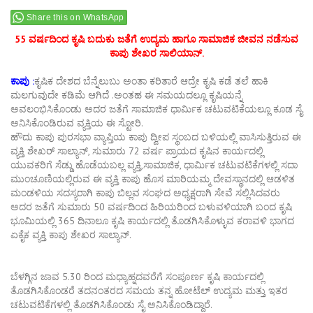
Share this on WhatsApp
55 ವರ್ಷದಿಂದ ಕೃಷಿ ಬದುಕು ಜತೆಗೆ ಉದ್ಯಮ ಹಾಗೂ ಸಾಮಾಜಿಕ ಜೀವನ ನಡೆಸುವ
ಕಾಪು ಶೇಖರ ಸಾಲಿಯಾನ್.
ಕಾಪು :
ಕೃಷಿಕ ದೇಶದ ಬೆನ್ನೆಲುಬು ಅಂತಾ ಕರಿತಾರೆ ಆದ್ರೇ ಕೃಷಿ ಕಡೆ ತಲೆ ಹಾಕಿ
ಮಲಗುವುದೇ ಕಡಿಮೆ ಆಗಿದೆ .ಅಂತಹ ಈ ಸಮಯದಲ್ಲೂ ಕೃಷಿಯನ್ನೆ
ಅವಲಂಭಿಸಿಕೊಂಡು ಅದರ ಜತೆಗೆ ಸಾಮಾಜಿಕ ಧಾರ್ಮಿಕ ಚಟುವಟಿಕೆಯಲ್ಲೂ ಕೂಡ ಸೈ
ಅನಿಸಿಕೊಂಡಿರುವ ವ್ಯಕ್ತಿಯ ಈ ಸ್ಟೋರಿ.
ಹೌದು ಕಾಪು ಪುರಸಭಾ ವ್ಯಾಪ್ತಿಯ ಕಾಪು ದ್ವೀಪ ಸ್ಥಂಬದ ಬಳಿಯಲ್ಲಿ ವಾಸಿಸುತ್ತಿರುವ ಈ
ವ್ಯಕ್ತಿ ಶೇಖರ್ ಸಾಲ್ಯಾನ್, ಸುಮಾರು 72 ವರ್ಷ ಪ್ರಾಯದ ಕೃಷಿನ ಕಾರ್ಯದಲ್ಲಿ
ಯುವಕರಿಗೆ ಸೆಡ್ಡು ಹೊಡೆಯಬಲ್ಲ ವ್ಯಕ್ತಿ,ಸಾಮಾಜಿಕ, ಧಾರ್ಮಿಕ ಚಟುವಟಿಕೆಗಳಲ್ಲಿ ಸದಾ
ಮುಂಚೂಣಿಯಲ್ಲಿರುವ ಈ ವ್ಯಕ್ತಿ ಕಾಪು ಹೊಸ ಮಾರಿಯಮ್ಮ ದೇವಸ್ಥಾನದಲ್ಲಿ ಆಡಳಿತ
ಮಂಡಳಿಯ ಸದಸ್ಯರಾಗಿ ಕಾಪು ಬಿಲ್ಲವ ಸಂಘದ ಅಧ್ಯಕ್ಷರಾಗಿ ಸೇವೆ ಸಲ್ಲಿಸಿದವರು
ಅದರ ಜತೆಗೆ ಸುಮಾರು 50 ವರ್ಷದಿಂದ ಹಿರಿಯರಿಂದ ಬಳುವಳಿಯಾಗಿ ಬಂದ ಕೃಷಿ
ಭೂಮಿಯಲ್ಲಿ 365 ದಿನಾಲೂ ಕೃಷಿ ಕಾರ್ಯದಲ್ಲಿ ತೊಡಗಿಸಿಕೊಳ್ಳುವ ಕರಾವಳಿ ಭಾಗದ
ಏಕೈಕ ವ್ಯಕ್ತಿ ಕಾಪು ಶೇಖರ ಸಾಲ್ಯಾನ್.
ಬೆಳಗ್ಗಿನ ಜಾವ 5.30 ರಿಂದ ಮಧ್ಯಾಹ್ನದವರೆಗೆ ಸಂಪೂರ್ಣ ಕೃಷಿ ಕಾರ್ಯದಲ್ಲಿ
ತೊಡಗಿಸಿಕೊಂಡರೆ ತದನಂತರದ ಸಮಯ ತನ್ನ ಹೋಟೆಲ್ ಉದ್ಯಮ ಮತ್ತು ಇತರ
ಚಟುವಟಿಕೆಗಳಲ್ಲಿ ತೊಡಗಿಸಿಕೊಂಡು ಸೈ ಅನಿಸಿಕೊಂಡಿದ್ದಾರೆ.