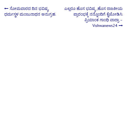
Post
ಸೋಮವಾರದ ದಿನ ಭವಿ‍ಷ್ಯ,
ಎಲ್ಲರೂ ಹೊಸ ಭವಿಷ್ಯ ,ಹೊಸ ರಾಜಕೀಯ
ಧರ್ಮಸ್ಥಳ ಮಂಜುನಾಥನ ಅನುಗ್ರಹ.
ಪ್ರಾರಂಭಕ್ಕೆ ನನ್ನೊಂದಿಗೆ ಕೈಜೋಡಿಸಿ:
ಪ್ರಿಯಾಂಕ ಗಾಂಧಿ ವಾದ್ರಾ –
navigation
Vishwanews24