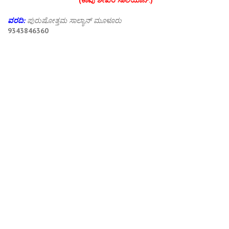
ವರದಿ:
ಪುರುಷೋತ್ತಮ ಸಾಲ್ಯಾನ್ ಮೂಳೂರು
9343846360