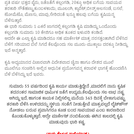
ಪ್ರತಿ ವರ್ಷ ಭತ್ತದ ಪೈರು, ಜತೆಜತೆಗೆ ಕಲ್ಲಂಗಡಿ, 20ಕ್ಕೂ ಅಧಿಕ ಬಗೆಯ ಸಾವಯವ
ತರಕಾರಿ ಸೌತೆಹಣ್ಣು,ಕುಂಬಳಕಾಯಿ, ಮೂಲಂಗಿ, ಕ್ಯಾರೆಟ್,ಬೀನ್ಸ್,ಅಲಸಂಡೆ, ಬಸಲೆ,
ಟೋಮೆಟೊ, ಮೆಣಸು, ಮಾವು,ಸೇರಿದಂತೆ ಇನ್ನೂ ಹಲವು ಬಗೆಯ ಕೃಷಿಯನ್ನ
ಬೆಳೆಸುತ್ತಾರೆ.
ಈ ಭಾರಿ ಸುಮಾರು 1 ಎಕರೆ ಜಾಗದಲ್ಲಿ ಕಲ್ಲಂಗಡಿ ಕೃಷಿ ಮಾಡಿದ್ದು ಒಂದೊಂದು
ಕಲ್ಲಂಗಡಿ ಸುಮಾರು 10 ಕೇಜಿಗೂ ಅಧಿಕ ತೂಕದ ಇಳುವರಿ ಕಂಡಿದೆ.
ಆದರೇ ಈ ಎಲ್ಲಾ ಕೃಷಿ ಮಾಡಿದರೂ ಸಹ ಮಾರ್ಕೇಟ್ ಮಾತ್ರ ನರಸತ್ತಂತಾಗಿದೆ ಬೆಳೆಸಿದ
ಬೆಳೆಗೆ ಸರಿಯಾದ ಬೆಲೆ ಸಿಗದೆ ಕೆಲವೊಂದು ಸಲ ಮೂರು-ಮುಕ್ಕಾಲು ದರಕ್ಕೂ ನೀಡಿದ್ದು
ಇದೆ ಅನ್ನತ್ತಾರೆ.
ಕೃಷಿ ಅಧ್ಯಯಾನದ ವಿಚಾರವಾಗಿ ವಿದೇಶವಾದ ಚೈನಾ ಹಾಗೂ ದೇಶದ ಮೂಲೆ
ಮೂಲೆಗೂ ಸಂಚರಿಸಿ ಅಲ್ಲಿನ ಆಧುನಿಕ ಪ್ರಯೋಗವನ್ನ ಕರಾವಳಿ ಭಾಗಕ್ಕೆ ಹೊಂದಣಿಸಿ
ಬೆಳೆ ಬೆಳೆಸಿದ್ದು ಇದೆ ಇವರು.
ಸುಮಾರು 55 ವರ್ಷದಿಂದ ಕೃಷಿ ಕಾರ್ಯ ಮಾಡುತ್ತಿದ್ದೇನೆ ,ಮಾದಲಿಗೆ ನಾನು ಕೃಷಿಕ
ತದನಂತರ ಸಾಮಾಜಿಕ ಧಾರ್ಮಿಕ ಜತೆಗೆ ಉದ್ಯಮ,ಕೆಲವೊಂದು ಸಲ ಲಾಭ ನಷ್ಟ
ಆಗಿದ್ದು ಇದೆ, ಹಾಗಂತ ಕಾಯಕ ನಿಲ್ಲಿಸಲಿಲ್ಲ ಮನೆಯ 365 ದಿನಕ್ಕೆ ಬೇಕಾಗುವಷ್ಟು
ತರಕಾರಿ ಬೆಳೆಸಿ ಉಳಿದದನ್ನು ಸ್ಥಳಿಯ ಸಂತೆಗೆ ನೀಡುತ್ತೇವೆ ಮಾತ್ರವಲ್ಲದೆ ಲೈಟ್‍ಹೌಸ್
ನೋಡಲು ಬರುವ ಪ್ರವಾಸಿಗರೂ ಕೂಡ ಬಂದ ಸಾವಯಾವ ಎಂಬ ಕಾರಣದಿಂದ
ಕೊಂಡುಕೊಳ್ಳುತ್ತಾರೆ, ಆದ್ರೇ ಮಾರ್ಕೇಟ್ ನಂಬಿಕೊಂಡು ಈಗಿನ ಕಾಲದಲ್ಲಿ ಕೃಷಿ
ಮಾಡುವುದು ಭಾರಿ ಕಷ್ಟ.
(ಕಾಪು ಶೇಖರ ಸಾಲಿಯಾನ್.)