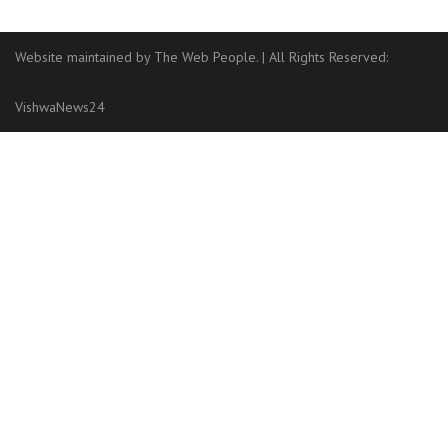
Website maintained by The Web People.
|
All Rights Reserved:
VishwaNews24