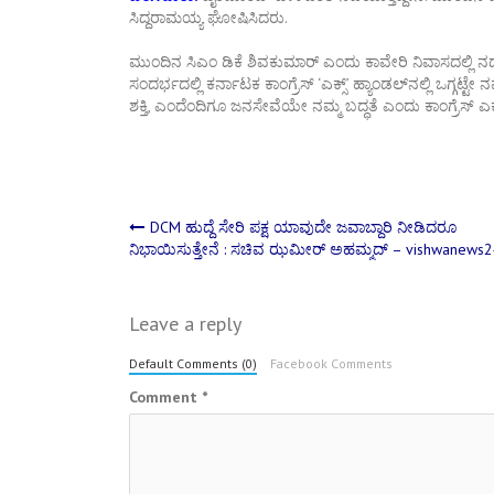
ಸಿದ್ದರಾಮಯ್ಯ ಘೋಷಿಸಿದರು.
ಮುಂದಿನ ಸಿಎಂ ಡಿಕೆ ಶಿವಕುಮಾರ್ ಎಂದು ಕಾವೇರಿ ನಿವಾಸದಲ್ಲಿ 
ಸಂದರ್ಭದಲ್ಲಿ ಕರ್ನಾಟಕ ಕಾಂಗ್ರೆಸ್ ‘ಎಕ್ಸ್’ ಹ್ಯಾಂಡಲ್​​ನಲ್ಲಿ ಒಗ್ಗಟ
ಶಕ್ತಿ, ಎಂದೆಂದಿಗೂ ಜನಸೇವೆಯೇ ನಮ್ಮ ಬದ್ಧತೆ ಎಂದು ಕಾಂಗ್ರೆಸ್ ಎಕ್
Post
DCM ಹುದ್ದೆ ಸೇರಿ ಪಕ್ಷ ಯಾವುದೇ ಜವಾಬ್ದಾರಿ ನೀಡಿದರೂ
ನಿಭಾಯಿಸುತ್ತೇನೆ : ಸಚಿವ ಝಮೀರ್ ಅಹಮ್ಮದ್ – vishwanews
navigation
Leave a reply
Default Comments (0)
Facebook Comments
Comment
*