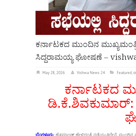
ಕರ್ನಾಟಕದ ಮುಂದಿನ ಮುಖ್ಯಮಂತ್ರಿ 
ಸಿದ್ದರಾಮಯ್ಯ ಘೋಷಣೆ – vish
May 28, 2026
Vishwa News 24
Featured
,
ರ
ಕರ್ನಾಟಕದ ಮು
ಡಿ.ಕೆ.ಶಿವಕುಮಾರ್:
ಘ
ಬೆಂಗಳೂರು:
ಹೈಕಮಾಂಡ್‌ ಹೇಳಿದಂತೆ ನಡೆಯುತ್ತಿದ್ದೇನೆ. ಮುಂದಿನ ಮುಖ