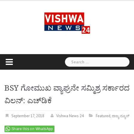
Skip
to
content
Search
for:
BSY ಗೋಮುಖ ವ್ಯಾಘ್ರನೇ ಸಮ್ಮಿಶ್ರ ಸರ್ಕಾರದ
ವಿಲನ್: ಎಚ್‍ಡಿಕೆ
September 17, 2018
Vishwa News 24
Featured
,
ರಾಜ್ಯ ನ್ಯೂಸ್
Share this on WhatsApp