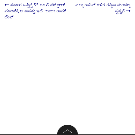
Post
ಸರ್ಕಾರ ಒಪ್ಪಿದ್ರೆ 35 ರೂ.ಗೆ ಪೆಟ್ರೋಲ್
ಎಲ್ಲಾ ಗಾಸಿಪ್ ಗಳಿಗೆ ರಶ್ಮಿಕಾ ಮಂದಣ್ಣ
ಮಾರಾಟ, ಆ ತಾಕತ್ತು ಇದೆ : ಬಾಬಾ ರಾಮ್
ಸ್ಪಷ್ಟನೆ
ದೇವ್
navigation