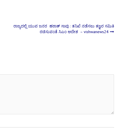
ರಾಜ್ಯದಲ್ಲಿ ಯುವ ಜನರ ಹಠಾತ್ ಸಾವು : ತನಿಖೆ ನಡೆಸಲು ತಜ್ಞರ ಸಮಿತಿ
ರಚಿಸುವಂತೆ ಸಿಎಂ ಆದೇಶ – vishwanews24