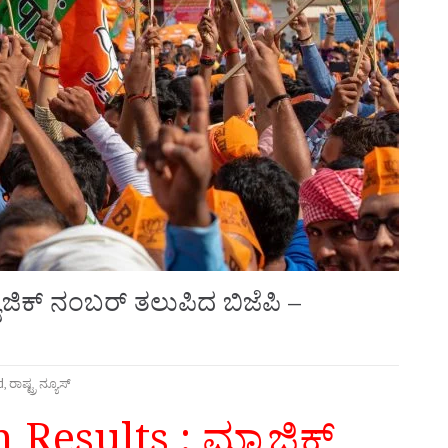
ಜಿಕ್‌ ನಂಬರ್‌ ತಲುಪಿದ ಬಿಜೆಪಿ –
d
,
ರಾಷ್ಟ್ರ ನ್ಯೂಸ್
Results : ಮ್ಯಾಜಿಕ್‌